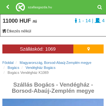
szallasgazda.hu
11000 HUF
1 - 14
|
4
/fő
Étkezés nélkül
Szálláskód: 1069
Főoldal
Magyarország, Borsod-Abaúj-Zemplén megye
Bogács
Vendégház Bogács
Bogács Vendégház K1069
Szállás Bogács - Vendégház -
Borsod-Abaúj-Zemplén megye