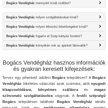
Bogács Vendégház
mennyiért kínál szállást?
Bogács Vendégház
milyen szolgáltatásokat kínál?
Bogács Vendégház
milyen étkezési lehetőségeket kínál?
Bogács Vendégház
fogad-e el Szép kártyás fizetést?
Bogács Vendégház
környékén mik az ajánlott látnivalók?
Bogács Vendégház hasznos információk
és gyakran keresett kifejezések:
Tervez egy pihentető üdülést
Bogács
településen? A
Bogács
Vendégház
tökéletes választás azok számára, akik
nyugodt
kikapcsolódásra, kényelmes szállásra
és
magas
színvonalú szolgáltatásokra
vágynak. A
festői szépségű
Bogács
településen található
Bogács Vendégház
ideális
helyszínt kínál egy
emlékezetes pihenéshez
minden