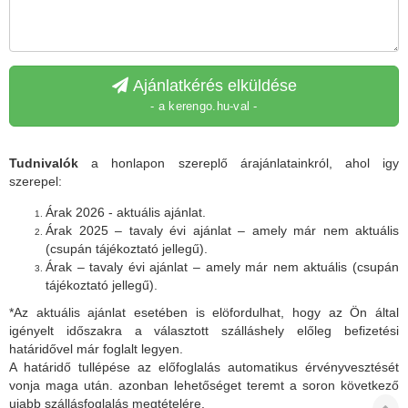
Ajánlatkérés elküldése
- a kerengo.hu-val -
Tudnivalók
a honlapon szereplő árajánlatainkról, ahol igy
szerepel:
Árak 2026 - aktuális ajánlat.
Árak 2025 – tavaly évi ajánlat – amely már nem aktuális
(csupán tájékoztató jellegű).
Árak – tavaly évi ajánlat – amely már nem aktuális (csupán
tájékoztató jellegű).
*Az aktuális ajánlat esetében is elöfordulhat, hogy az Ön által
igényelt időszakra a választott szálláshely előleg befizetési
határidővel már foglalt legyen.
A határidő tullépése az előfoglalás automatikus érvényvesztését
vonja maga után. azonban lehetőséget teremt a soron következő
ujabb szállásfoglalás megtételére.