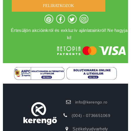
FELIRATKOZOK
Értesüljön akcióinkról és exkluzív ajánlatainkról! Ne hagyja
ki!
info@kerengo.ro
(004) - 0736651069
Székelyudvarhely