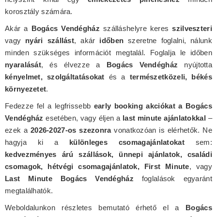
korosztály számára.
Akár a
Bogács Vendégház
szálláshelyre keres
szilveszteri
vagy
nyári szállást
, akár
időben
szeretne foglalni, nálunk
minden szükséges információt megtalál. Foglalja le időben
nyaralását
, és élvezze a
Bogács Vendégház
nyújtotta
kényelmet, szolgáltatásokat
és a
természetközeli, békés
környezetet
.
Fedezze fel a legfrissebb
early booking akciókat a Bogács
Vendégház
esetében, vagy éljen a
last minute ajánlatokkal
–
ezek a
2026-2027-os szezonra
vonatkozóan is elérhetők. Ne
hagyja ki a
különleges csomagajánlatokat
sem:
kedvezményes árú szállások, ünnepi ajánlatok, családi
csomagok, hétvégi csomagajánlatok, First Minute
, vagy
Last Minute Bogács Vendégház
foglalások egyaránt
megtalálhatók.
Weboldalunkon részletes bemutató érhető el a
Bogács