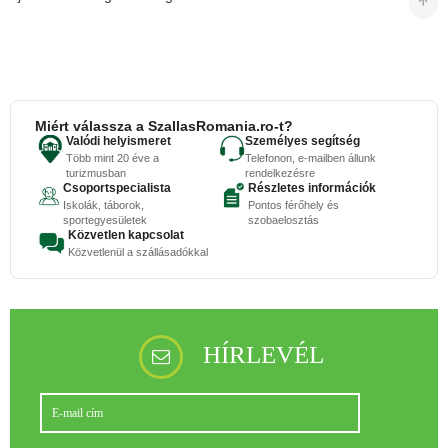
Miért válassza a SzallasRomania.ro-t?
Valódi helyismeret
Személyes segítség
Több mint 20 éve a
Telefonon, e-mailben állunk
turizmusban
rendelkezésre
Csoportspecialista
Részletes információk
Iskolák, táborok,
Pontos férőhely és
sportegyesületek
szobaelosztás
Közvetlen kapcsolat
Közvetlenül a szállásadókkal
HÍRLEVÉL