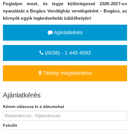
Foglaljon most, és tegye különlegessé 2026-2027-os
nyaralását a Bogács Vendégház vendégeként – Bogács, az
környék egyik legkedveltebb üdülőhelyén!
Ajánlatkérés
(0036) - 1 445 4593
Térkép megtekintése
Ajánlatkérés
Kérem válassza ki a dátumokat
Felnőtt