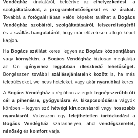
Vendégház
kínálatáról, beleértve az
elhelyezkedést
, a
szolgáltatásokat
, a
programlehetőségeket
és az
árakat
.
Továbbá a
fotógalériában
valós képeket találhat a
Bogács
Vendégház szobáiról, szolgáltatásairól, felszereltségéről
és a
szállás hangulatáról
, hogy már előzetesen átfogó képet
kapjon.
Ha
Bogács szállást
keres, legyen az
Bogács központjában
vagy
környékén
, a
Bogács Vendégház
biztosan megtalálja
az Ön
igényeihez legjobban illeszkedő lehetőséget
.
Böngésszen
további szállásajánlataink között
is, ha más
településeket, wellness hoteleket, vagy akár
nyaralókat
keres.
A
Bogács Vendégház
a régióban az egyik
legnépszerűbb úti
cél a pihenésre, gyógyulásra
és
kikapcsolódásra
vágyók
körében – legyen szó
hétvégi kiruccanásról
vagy
hosszabb
nyaralásról
. Válasszon egy
felejthetetlen tartózkodást
a
Bogács Vendégház
szálláshelyen, ahol
vendégszeretet
,
minőség
és
komfort
várja.