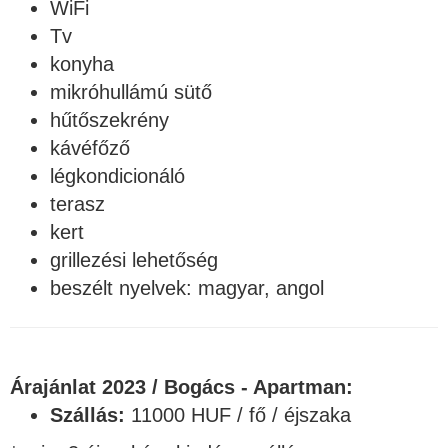
WiFi
Tv
konyha
mikróhullámú sütő
hűtőszekrény
kávéfőző
légkondicionáló
terasz
kert
grillezési lehetőség
beszélt nyelvek: magyar, angol
Árajánlat 2023 / Bogács - Apartman:
Szállás:
11000 HUF / fő / éjszaka