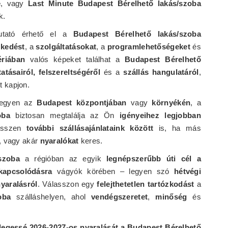
e
, vagy
Last Minute Budapest Bérelhető lakás/szoba
k.
mutató érhető el a
Budapest Bérelhető lakás/szoba
zkedést
, a
szolgáltatásokat
, a
programlehetőségeket
és
ériában
valós képeket találhat a
Budapest Bérelhető
atásairól, felszereltségéről
és a
szállás hangulatáról
,
t kapjon.
legyen az
Budapest központjában
vagy
környékén
, a
oba
biztosan megtalálja az Ön
igényeihez legjobban
ésszen
további szállásajánlataink között
is, ha más
t, vagy akár
nyaralókat
keres.
szoba
a régióban az egyik
legnépszerűbb úti cél a
kapcsolódásra
vágyók körében – legyen szó
hétvégi
yaralásról
. Válasszon egy
felejthetetlen tartózkodást
a
oba
szálláshelyen, ahol
vendégszeretet
,
minőség
és
nlegessé 2026-2027-os nyaralását a Budapest Bérelhető