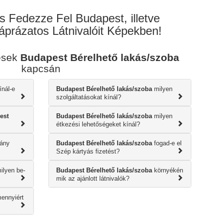
s Fedezze Fel Budapest, illetve
prázatos Látnivalóit Képekben!
ések
Budapest Bérelhető lakás/szoba
kapcsán
ínál-e
Budapest Bérelhető lakás/szoba
milyen
szolgáltatásokat kínál?
est
Budapest Bérelhető lakás/szoba
milyen
étkezési lehetőségeket kínál?
ány
Budapest Bérelhető lakás/szoba
fogad-e el
Szép kártyás fizetést?
ilyen be-
Budapest Bérelhető lakás/szoba
környékén
mik az ajánlott látnivalók?
ennyiért