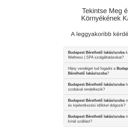
Tekintse Meg é
Környékének Ká
A leggyakoribb kérd
Budapest Bérelhető lakás/szoba
k
Wellness | SPA szolgáltatásokat?
Hány vendéget tud fogadni a
Budap
Bérelhető lakás/szoba
?
Budapest Bérelhető lakás/szoba
h
szobával rendelkezik?
Budapest Bérelhető lakás/szoba
m
és kijelentkezési időkkel dolgozik?
Budapest Bérelhető lakás/szoba
m
kínál szállást?