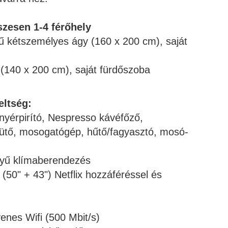
szesen 1-4 férőhely
ű kétszemélyes ágy (160 x 200 cm), saját
 (140 x 200 cm), saját fürdőszoba
eltség:
nyérpirító, Nespresso kávéfőző,
sütő, mosogatógép, hűtő/fagyasztó, mosó-
nyű klímaberendezés
 (50" + 43") Netflix hozzáféréssel
és
enes Wifi (500 Mbit/s)