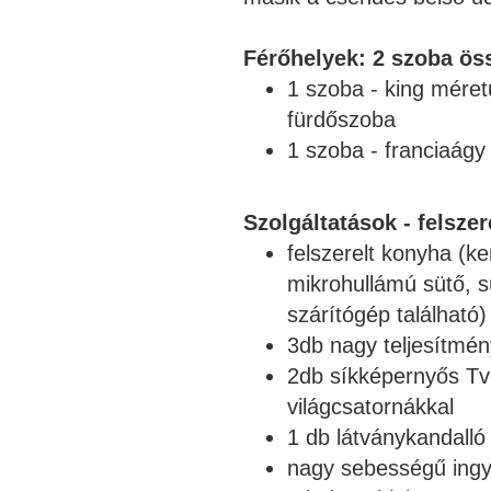
Férőhelyek: 2 szoba ös
1 szoba -
king méret
fürdőszoba
1 szoba - franciaágy
Szolgáltatások - felszer
felszerelt konyha (
ke
mikrohullámú sütő, 
szárítógép található
)
3db nagy teljesítmé
2db
síkképernyős T
v
világcsatornákkal
1 db látványkandalló
nagy sebességű ingy