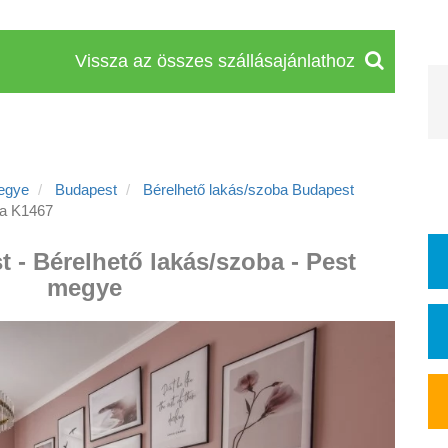
Vissza az összes szállásajánlathoz
egye
Budapest
Bérelhető lakás/szoba Budapest
ba K1467
 - Bérelhető lakás/szoba - Pest
megye