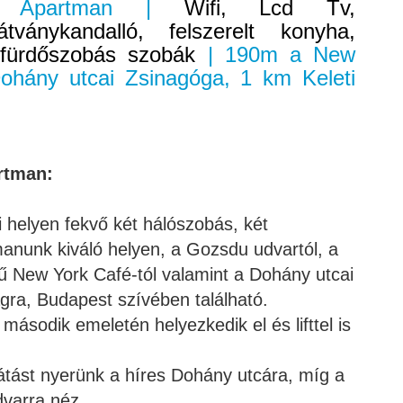
st Apartman |
Wifi, Lcd Tv,
átványkandalló, felszerelt konyha,
 fürdőszobás szobák
| 190m a New
ohány utcai Zsinagóga, 1 km Keleti
artman:
ti helyen fekvő két hálószobás, két
anunk kiváló helyen, a Gozsdu udvartól, a
rű New York Café-tól valamint a Dohány utcai
ágra, Budapest szívében található
.
ásodik emeletén helyezkedik el és lifttel is
látást nyerünk a híres Dohány utcára, míg a
varra néz.