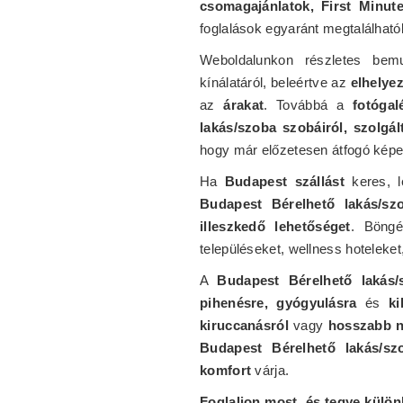
csomagajánlatok, First Minut
foglalások egyaránt megtalálható
Weboldalunkon részletes be
kínálatáról, beleértve az
elhelye
az
árakat
. Továbbá a
fotógal
lakás/szoba szobáiról, szolgált
hogy már előzetesen átfogó képe
Ha
Budapest szállást
keres, 
Budapest Bérelhető lakás/sz
illeszkedő lehetőséget
. Böng
településeket, wellness hoteleke
A
Budapest Bérelhető lakás/
pihenésre, gyógyulásra
és
ki
kiruccanásról
vagy
hosszabb n
Budapest Bérelhető lakás/sz
komfort
várja.
Foglaljon most, és tegye külö