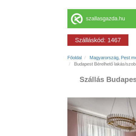
szallasgazda.hu
Szálláskód: 1467
Főoldal
Magyarország, Pest m
Budapest Bérelhető lakás/szo
Szállás Budapest