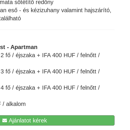
mata sötétítő redőny
n eső - és kézizuhany valamint hajszárító,
alálható
est - Apartman
 fő / éjszaka + IFA 400 HUF / felnőtt /
 fő / éjszaka + IFA 400 HUF / felnőtt /
 fő / éjszaka + IFA 400 HUF / felnőtt /
 / alkalom
Ajánlatot kérek