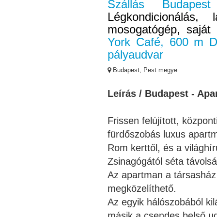
Szállás Budape
Légkondicionálás, l
mosogatógép, saját
York Café, 600 m D
pályaudvar
Budapest, Pest megye
Leírás / Budapest - Ap
Frissen felújított, közpon
fürdőszobás luxus apartm
Rom kerttől, és a világhí
Zsinagógától séta távols
Az apartman a társasház m
megközelíthető.
Az egyik hálószobából ki
másik a csendes belső ud