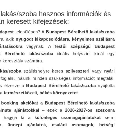
 lakás/szoba hasznos információk és
n keresett kifejezések:
dapest
településen? A
Budapest Bérelhető lakás/szoba
ra, akik
nyugodt kikapcsolódásra, kényelmes szállásra
ltatásokra
vágynak. A
festői szépségű Budapest
 Bérelhető lakás/szoba
ideális helyszínt kínál egy
 korosztály számára.
akás/szoba
szálláshelyre keres
szilveszteri
vagy
nyári
foglalni, nálunk minden szükséges információt megtalál.
és élvezze a
Budapest Bérelhető lakás/szoba
nyújtotta
 a
természetközeli, békés környezetet
.
y booking akciókat a Budapest Bérelhető lakás/szoba
inute ajánlatokkal
– ezek a
2026-2027-os szezonra
Ne hagyja ki a
különleges csomagajánlatokat
sem:
k, ünnepi ajánlatok, családi csomagok, hétvégi