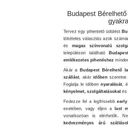
Budapest Bérelhető
gyakra
Tervez egy pihentető üdülést
Bu
tökéletes választás azok számá
és
magas színvonalú szolgá
településen található
Budapest
emlékezetes pihenéshez
minden
Akár a
Budapest Bérelhető l
szállást
, akár
időben
szeretne 
Foglalja le időben
nyaralását
, 
kényelmet, szolgáltatásokat
és
Fedezze fel a legfrissebb
earl
esetében, vagy éljen a
last m
vonatkozóan is elérhetők. 
kedvezményes árú szálláso