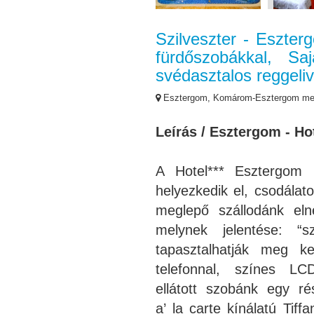
Szilveszter - Eszter
fürdőszobákkal, Sa
svédasztalos reggeliv
Esztergom, Komárom-Esztergom m
Leírás / Esztergom - Hot
A Hotel*** Esztergom 
helyezkedik el, csodálat
meglepő szállodánk eln
melynek jelentése: “s
tapasztalhatják meg k
telefonnal, színes LCD
ellátott szobánk egy r
a’ la carte kínálatú Tif