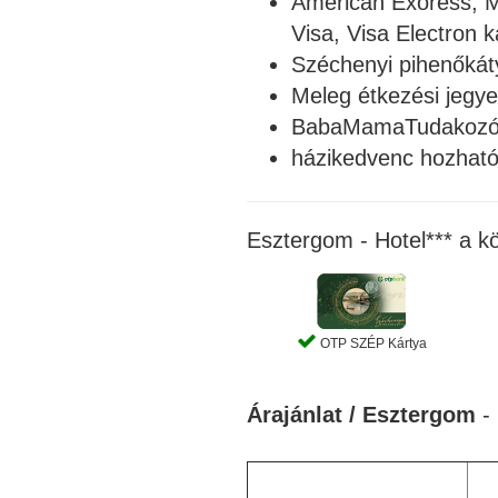
American Exoress, M
Visa, Visa Electron 
Széchenyi pihenőkát
Meleg étkezési jegye
BabaMamaTudakozó K
házikedvenc hozhat
Esztergom - Hotel*** a k
OTP SZÉP Kártya
Árajánlat / Esztergom
-