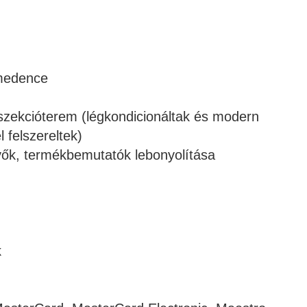
 medence
e szekcióterem (légkondicionáltak és modern
 felszereltek)
ők, termékbemutatók lebonyolítása
k