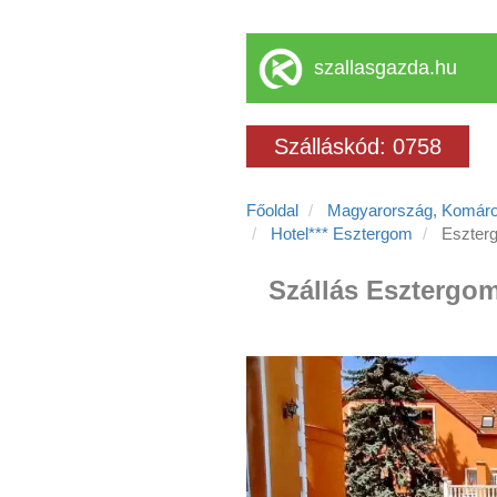
szallasgazda.hu
Szálláskód: 0758
Főoldal
Magyarország, Komár
Hotel*** Esztergom
Eszterg
Szállás Esztergom