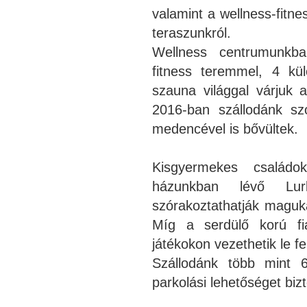
valamint a wellness-fitn
teraszunkról.
Wellness centrumunkba
fitness teremmel, 4 kü
szauna világgal várjuk 
2016-ban szállodánk szo
medencével is bővültek.
Kisgyermekes családo
házunkban lévő Lurkó
szórakoztathatják maguka
Míg a serdülő korú fia
játékokon vezethetik le fe
Szállodánk több mint 6
parkolási lehetőséget bizt