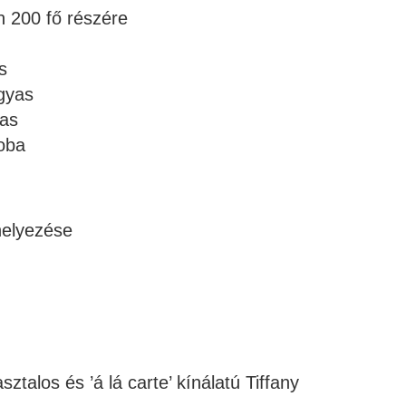
 200 fő részére
s
gyas
yas
oba
helyezése
ztalos és ’á lá carte’ kínálatú Tiffany