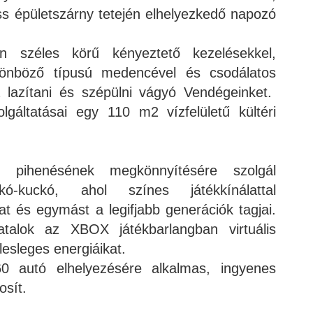
ess épületszárny tetején elhelyezkedő napozó
n széles körű kényeztető kezelésekkel,
lönböző típusú medencével és csodálatos
a lazítani és szépülni vágyó Vendégeinket.
lgáltatásai egy 110 m2 vízfelületű kültéri
k pihenésének megkönnyítésére szolgál
-kuckó, ahol színes játékkínálattal
t és egymást a legifjabb generációk tagjai.
talok az XBOX játékbarlangban virtuális
lesleges energiáikat.
0 autó elhelyezésére alkalmas, ingyenes
osít.