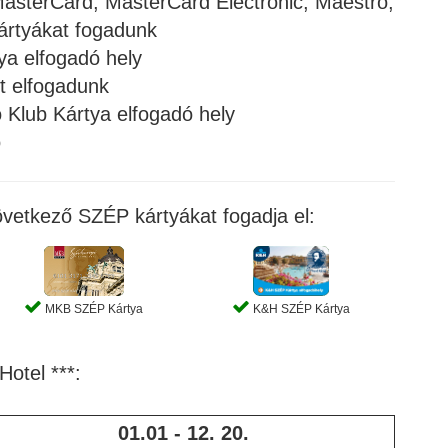
asterCard, MasterCard Electronic, Maestro,
kártyákat fogadunk
ya elfogadó hely
t elfogadunk
lub Kártya elfogadó hely
ó
övetkező SZÉP kártyákat fogadja el:
MKB SZÉP Kártya
K&H SZÉP Kártya
 Hotel ***:
01.01 - 12. 20.