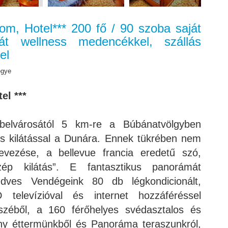
gom, Hotel*** 200 fő / 90 szoba saját
ját wellness medencékkel, szállás
el
egye
el ***
belvárosától 5 km-re a Búbánatvölgyben
os kilátással a Dunára. Ennek tükrében nem
evezése, a bellevue francia eredetű szó,
zép kilátás”. E fantasztikus panorámát
edves Vendégeink 80 db légkondicionált,
 televízióval és internet hozzáféréssel
észéből, a 160 férőhelyes svédasztalos és
fany éttermünkből és Panoráma teraszunkról,