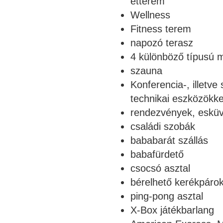
étterem
Wellness
Fitness terem
napozó terasz
4 különböző típusú
szauna
Konferencia-, illetv
technikai eszközökkel
rendezvények, esküv
családi szobák
bababarát szállás
babafürdető
csocsó asztal
bérelhető kerékpáro
ping-pong asztal
X-Box játékbarlang