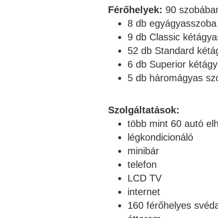
Férőhelyek:
90 szobában
8 db egyágyasszoba
9 db Classic kétágya
52 db Standard kétá
6 db Superior kétág
5 db háromágyas sz
Szolgáltatások:
több mint 60 autó el
légkondicionáló
minibár
telefon
LCD TV
internet
160 férőhelyes svédas