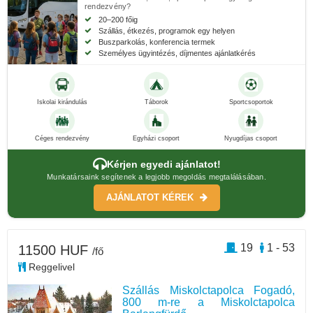
rendezvény?
20–200 főig
Szállás, étkezés, programok egy helyen
Buszparkolás, konferencia termek
Személyes ügyintézés, díjmentes ajánlatkérés
Iskolai kirándulás
Táborok
Sportcsoportok
Céges rendezvény
Egyházi csoport
Nyugdíjas csoport
Kérjen egyedi ajánlatot!
Munkatársaink segítenek a legjobb megoldás megtalálásában.
AJÁNLATOT KÉREK
19
1 - 53
11500 HUF
/fő
Reggelivel
Szállás Miskolctapolca Fogadó,
800 m-re a Miskolctapolca