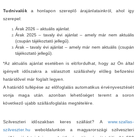
Tudnivalók
a honlapon szereplő árajánlatainkról, ahol igy
szerepel:
Árak 2026 – aktuális ajánlat.
Árak 2025 – tavaly évi ajánlat – amely már nem aktuális
(csupán tájékoztató jellegű).
Árak – tavaly évi ajánlat – amely már nem aktuális (csupán
tájékoztató jellegű).
*Az aktuális ajánlat esetében is elöfordulhat, hogy az Ön által
igényelt időszakra a választott szálláshely előleg befizetési
határidővel már foglalt legyen.
A határidő tullépése az előfoglalás automatikus érvényvesztését
vonja maga után. azonban lehetőséget teremt a soron
következő ujabb szállásfoglalás megtételére.
Szilveszteri időszakban keres szállást? A
www.szallas-
szilveszter.hu
weboldalunkon a magyarországi szilveszteri