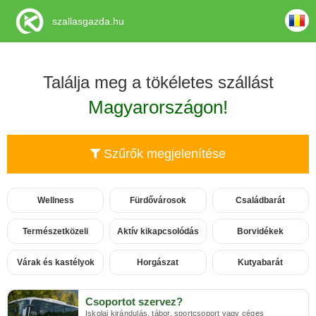
szallasgazda.hu
Találja meg a tökéletes szállást
Magyarországon!
Szűrők megjelenítése
Wellness
Fürdővárosok
Családbarát
Természetközeli
Aktív kikapcsolódás
Borvidékek
Várak és kastélyok
Horgászat
Kutyabarát
Csoportot szervez?
Iskolai kirándulás, tábor, sportcsoport vagy céges