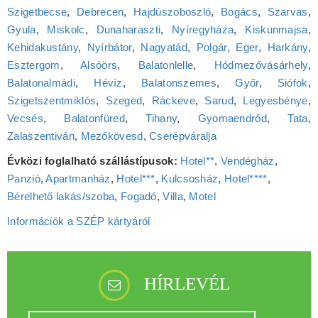
Szigetbecse
,
Debrecen
,
Hajdúszoboszló
,
Bogács
,
Szarvas
,
Gyula
,
Miskolc
,
Dunaharaszti
,
Nyíregyháza
,
Kiskunmajsa
,
Kehidakustány
,
Nyírbátor
,
Nagyatád
,
Polgár
,
Eger
,
Harkány
,
Esztergom
,
Alsóörs
,
Balatonlelle
,
Hódmezővásárhely
,
Balatonalmádi
,
Hévíz
,
Balatonszemes
,
Győr
,
Siófok
,
Szigetszentmiklós
,
Szeged
,
Ráckeve
,
Sarud
,
Legyesbénye
,
Vecsés
,
Balatonfüred
,
Tihany
,
Gyomaendrőd
,
Tata
,
Zalaszentiván
,
Mezőkövesd
,
Cserépváralja
Évközi foglalható szállástípusok:
Hotel**
,
Vendégház
,
Panzió
,
Apartmanház
,
Hotel***
,
Kulcsosház
,
Hotel****
,
Bérelhető lakás/szoba
,
Fogadó
,
Villa
,
Motel
Információk a SZÉP kártyáról
HÍRLEVÉL