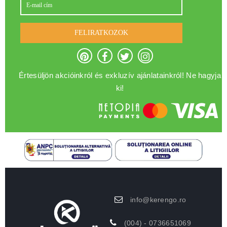
FELIRATKOZOK
Értesüljön akcióinkról és exkluzív ajánlatainkról! Ne hagyja
ki!
info@kerengo.ro
(004) - 0736651069