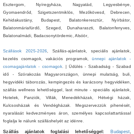
Esztergom, Nyíregyháza, Nagyatád, Legyesbénye,
Gyomaendrőd, Szigetszentmiklós, Mezőkövesd, Debrecen,
Kehidakustány, Budapest, Balatonkeresztúr, Nyírbátor,
Balatonmáriafürdő, Szeged, Dunaharaszti, Balatonfenyves,
Balatonalmádi, Badacsonytördemic, Alsóör
,
Szállások 2025-2026
, Szállás-ajánlatok, speciális ajánlatok,
kezelés csomagok, vakációs programok,
ünnepi ajánlatok -
csomagajánlatok - csomagok
. | Üdülés - Szabadság - Szabad
idő - Szórakozás Magyarországon, ünnepi mulatság, buli,
hegyvidéki táborozás, kempingezés és karácsony hegyvidéken,
szállás wellness lehetőséggel, last minute - speciális ajánlatok,
Hotelek, Panziók, Villák, Menedékházak, Hétvégi házak,
Kulcsosházak és Vendégházak. Megszervezzük pihenését,
nyaralását kedvezményes áron, személyes kapcsolattartással
foglalja le nálunk szálláshelyét az idénre.
Szállás ajánlatok foglalási lehetőséggel:
Budapest
,