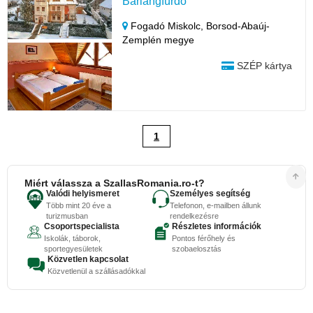
Barlangfürdő
Fogadó Miskolc,
Borsod-Abaúj-
Zemplén megye
SZÉP kártya
1
Miért válassza a SzallasRomania.ro-t?
Valódi helyismeret
Személyes segítség
Több mint 20 éve a
Telefonon, e-mailben állunk
turizmusban
rendelkezésre
Csoportspecialista
Részletes információk
Iskolák, táborok,
Pontos férőhely és
sportegyesületek
szobaelosztás
Közvetlen kapcsolat
Közvetlenül a szállásadókkal