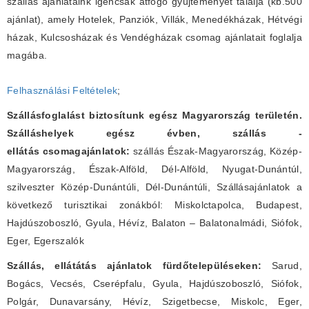
szállás ajánlataink igencsak átfogó gyüjteményét találja (kb.500
ajánlat), amely Hotelek, Panziók, Villák, Menedékházak, Hétvégi
házak, Kulcsosházak és Vendégházak csomag ajánlatait foglalja
magába.
Felhasználási Feltételek
;
Szállásfoglalást biztosítunk egész Magyarország területén.
Szálláshelyek egész évben, szállás -
ellátás csomagajánlatok:
szállás Észak-Magyarország, Közép-
Magyarország, Észak-Alföld, Dél-Alföld, Nyugat-Dunántúl,
szilveszter Közép-Dunántúli, Dél-Dunántúli, Szállásajánlatok a
következő turisztikai zonákból: Miskolctapolca, Budapest,
Hajdúszoboszló, Gyula, Hévíz, Balaton – Balatonalmádi, Siófok,
Eger, Egerszalók
Szállás, ellátátás ajánlatok fürdőtelepüléseken:
Sarud,
Bogács, Vecsés, Cserépfalu, Gyula, Hajdúszoboszló, Siófok,
Polgár, Dunavarsány, Hévíz, Szigetbecse, Miskolc, Eger,