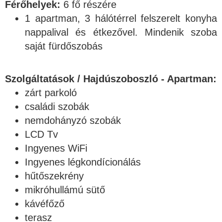
Férőhelyek:
6 fő részére
1 apartman, 3 hálótérrel felszerelt konyha
nappalival és étkezővel. Mindenik szoba
saját fürdőszobás
Szolgáltatások / Hajdúszoboszló - Apartman:
zárt parkoló
családi szobák
nemdohányzó szobák
LCD Tv
Ingyenes WiFi
Ingyenes légkondícionálás
hűtőszekrény
mikróhullámú sütő
kávéfőző
terasz