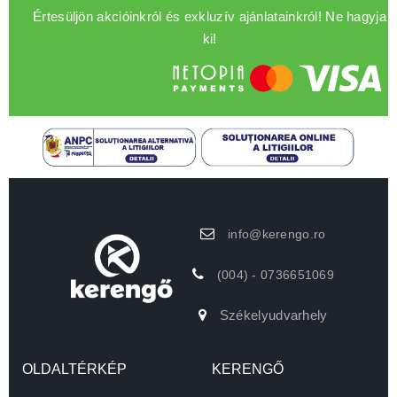
Értesüljön akcióinkról és exkluzív ajánlatainkról! Ne hagyja
ki!
info@kerengo.ro
(004) - 0736651069
Székelyudvarhely
OLDALTÉRKÉP
KERENGŐ