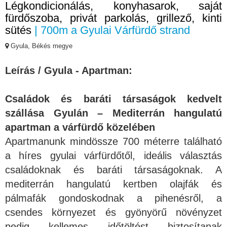
Légkondicionálás, konyhasarok, saját
fürdőszoba, privát parkolás, grillező, kinti
sütés
| 700m a Gyulai Várfürdő strand
Gyula, Békés megye
Leírás / Gyula - Apartman:
Családok és baráti társaságok kedvelt
szállása Gyulán – Mediterrán hangulatú
apartman a várfürdő közelében
Apartmanunk mindössze 700 méterre található
a híres gyulai várfürdőtől, ideális választás
családoknak és baráti társaságoknak. A
mediterrán hangulatú kertben olajfák és
pálmafák gondoskodnak a pihenésről, a
csendes környezet és gyönyörű növényzet
pedig kellemes időtöltést biztosítanak