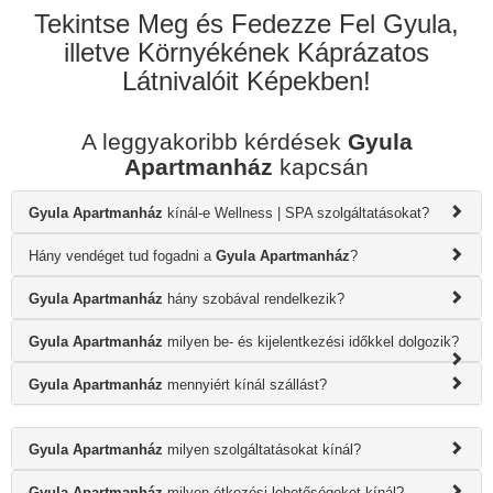
Tekintse Meg és Fedezze Fel Gyula,
illetve Környékének Káprázatos
Látnivalóit Képekben!
A leggyakoribb kérdések
Gyula
Apartmanház
kapcsán
Gyula Apartmanház
kínál-e Wellness | SPA szolgáltatásokat?
Hány vendéget tud fogadni a
Gyula Apartmanház
?
Gyula Apartmanház
hány szobával rendelkezik?
Gyula Apartmanház
milyen be- és kijelentkezési időkkel dolgozik?
Gyula Apartmanház
mennyiért kínál szállást?
Gyula Apartmanház
milyen szolgáltatásokat kínál?
Gyula Apartmanház
milyen étkezési lehetőségeket kínál?