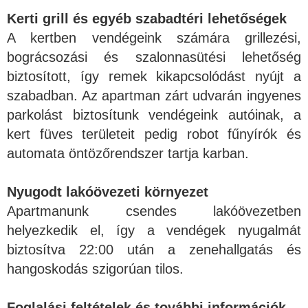
Kerti grill és egyéb szabadtéri lehetőségek
A kertben vendégeink számára grillezési,
bográcsozási és szalonnasütési lehetőség
biztosított, így remek kikapcsolódást nyújt a
szabadban. Az apartman zárt udvarán ingyenes
parkolást biztosítunk vendégeink autóinak, a
kert füves területeit pedig robot fűnyírók és
automata öntözőrendszer tartja karban.
Nyugodt lakóövezeti környezet
Apartmanunk csendes lakóövezetben
helyezkedik el, így a vendégek nyugalmát
biztosítva 22:00 után a zenehallgatás és
hangoskodás szigorúan tilos.
Foglalási feltételek és további információk