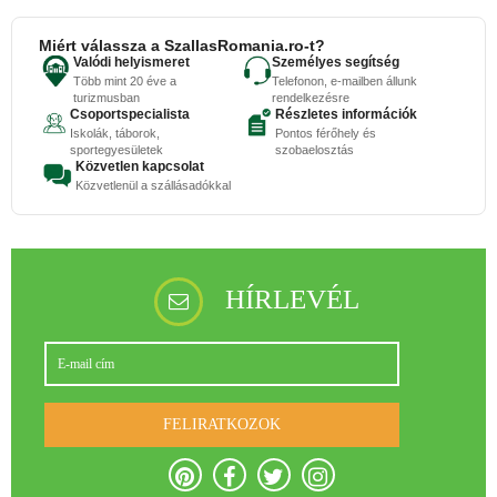
Miért válassza a SzallasRomania.ro-t?
Valódi helyismeret
Személyes segítség
Több mint 20 éve a
Telefonon, e-mailben állunk
turizmusban
rendelkezésre
Csoportspecialista
Részletes információk
Iskolák, táborok,
Pontos férőhely és
sportegyesületek
szobaelosztás
Közvetlen kapcsolat
Közvetlenül a szállásadókkal
HÍRLEVÉL
FELIRATKOZOK