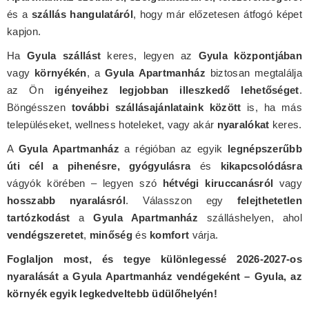
és a
szállás hangulatáról
, hogy már előzetesen átfogó képet
kapjon.
Ha
Gyula szállást
keres, legyen az
Gyula központjában
vagy
környékén
, a
Gyula Apartmanház
biztosan megtalálja
az Ön
igényeihez legjobban illeszkedő lehetőséget
.
Böngésszen
további szállásajánlataink között
is, ha más
településeket, wellness hoteleket, vagy akár
nyaralókat
keres.
A
Gyula Apartmanház
a régióban az egyik
legnépszerűbb
úti cél a pihenésre, gyógyulásra
és
kikapcsolódásra
vágyók körében – legyen szó
hétvégi kiruccanásról
vagy
hosszabb nyaralásról
. Válasszon egy
felejthetetlen
tartózkodást
a
Gyula Apartmanház
szálláshelyen, ahol
vendégszeretet
,
minőség
és
komfort
várja.
Foglaljon most, és tegye különlegessé 2026-2027-os
nyaralását a Gyula Apartmanház vendégeként – Gyula, az
környék egyik legkedveltebb üdülőhelyén!