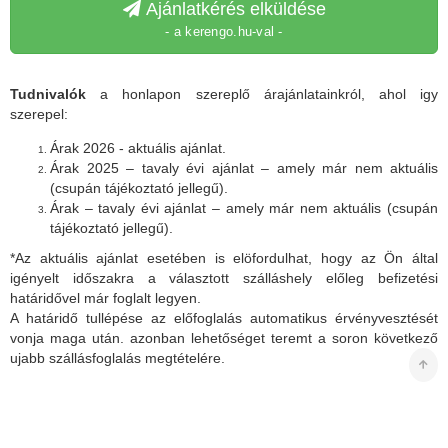
Ajánlatkérés elküldése
- a kerengo.hu-val -
Tudnivalók
a honlapon szereplő árajánlatainkról, ahol igy
szerepel:
Árak 2026 - aktuális ajánlat.
Árak 2025 – tavaly évi ajánlat – amely már nem aktuális
(csupán tájékoztató jellegű).
Árak – tavaly évi ajánlat – amely már nem aktuális (csupán
tájékoztató jellegű).
*Az aktuális ajánlat esetében is elöfordulhat, hogy az Ön által
igényelt időszakra a választott szálláshely előleg befizetési
határidővel már foglalt legyen.
A határidő tullépése az előfoglalás automatikus érvényvesztését
vonja maga után. azonban lehetőséget teremt a soron következő
ujabb szállásfoglalás megtételére.