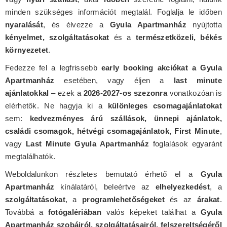
minden szükséges információt megtalál. Foglalja le időben
nyaralását
, és élvezze a
Gyula Apartmanház
nyújtotta
kényelmet, szolgáltatásokat
és a
természetközeli, békés
környezetet
.
Fedezze fel a legfrissebb
early booking akciókat a Gyula
Apartmanház
esetében, vagy éljen a
last minute
ajánlatokkal
– ezek a
2026-2027-os szezonra
vonatkozóan is
elérhetők. Ne hagyja ki a
különleges csomagajánlatokat
sem:
kedvezményes árú szállások, ünnepi ajánlatok,
családi csomagok, hétvégi csomagajánlatok, First Minute
,
vagy
Last Minute Gyula Apartmanház
foglalások egyaránt
megtalálhatók.
Weboldalunkon részletes bemutató érhető el a
Gyula
Apartmanház
kínálatáról, beleértve az
elhelyezkedést
, a
szolgáltatásokat
, a
programlehetőségeket
és az
árakat
.
Továbbá a
fotógalériában
valós képeket találhat a
Gyula
Apartmanház szobáiról, szolgáltatásairól, felszereltségéről