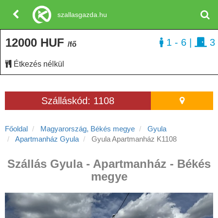
szallasgazda.hu
12000 HUF
1 - 6
|
3
/fő
Étkezés nélkül
Szálláskód: 1108
Főoldal
Magyarország, Békés megye
Gyula
Apartmanház Gyula
Gyula Apartmanház K1108
Szállás Gyula - Apartmanház - Békés
megye