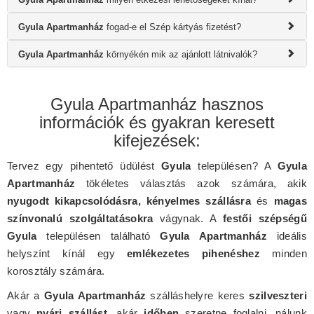
Gyula Apartmanház
fogad-e el Szép kártyás fizetést?
Gyula Apartmanház
környékén mik az ajánlott látnivalók?
Gyula Apartmanház hasznos
információk és gyakran keresett
kifejezések:
Tervez egy pihentető üdülést
Gyula
településen? A
Gyula
Apartmanház
tökéletes választás azok számára, akik
nyugodt kikapcsolódásra, kényelmes szállásra
és
magas
színvonalú szolgáltatásokra
vágynak. A
festői szépségű
Gyula
településen található
Gyula Apartmanház
ideális
helyszínt kínál egy
emlékezetes pihenéshez
minden
korosztály számára.
Akár a
Gyula Apartmanház
szálláshelyre keres
szilveszteri
vagy
nyári szállást
, akár
időben
szeretne foglalni, nálunk