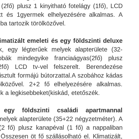
(2fő) plusz 1 kinyitható fotelágy (1fő), LCD
nőtt és 1gyermek elhelyezésére alkalmas. A
a tartozik törölközővel.
matizált emeleti és egy földszinti deluxe
k, egy légterűek melyek alapterülete (32-
bák mindegyike franciaágyas(2fő) plusz
2fő) LCD tv-vel felszerelt. Berendezése
tisztult formájú bútorzattal.A szobához kádas
ölközővel. 2+2 fő elhelyezésére alkalmas.
k a legkisebbeket(kiskád, etetőszék.
egy földszinti családi apartmannal
 melyek alapterülete (35+22 négyzetméter). A
(2 fő) plusz kanapéval (1 fő) a nappaliban
 Összesen öt fő szállásolható el. Klimatizált,