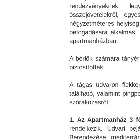
rendezvényeknek, le
összejövetelekről, eg
négyzetméteres helyiség 
befogadására alkalmas. 
apartmanházban.
A bérlők számára tányér
biztosítottak.
A tágas udvaron flekke
található, valamint ping
szórakozásról.
1. Az Apartmanház 3 fö
rendelkezik. Udvari be
Berendezése mediterrán