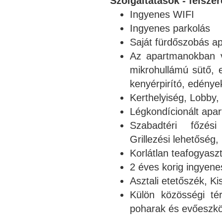
Szolgáltatások - felszer
Ingyenes WIFI
Ingyenes parkolás
Saját fürdőszobás a
Az apartmanokban v
mikrohullámú sütő, e
kenyérpirító, edény
Kerthelyiség, Lobby,
Légkondícionált apa
Szabadtéri főzési
Grillezési lehetőség
Korlátlan teafogyasz
2 éves korig ingyene
Asztali etetőszék, K
Külön közösségi té
poharak és evőeszköz