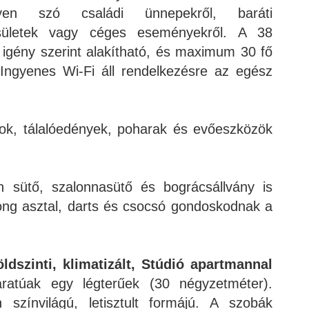
gyen szó családi ünnepekről, baráti
yesületek vagy céges eseményekről. A 38
igény szerint alakítható, és maximum 30 fő
Ingyenes Wi-Fi áll rendelkezésre az egész
ok, tálalóedények, poharak és evőeszközök
n sütő, szalonnasütő és bográcsállvány is
pong asztal, darts és csocsó gondoskodnak a
ldszinti, klimatizált, Stúdió apartmannal
járatúak egy légterűek (30 négyzetméter).
 színvilágú, letisztult formájú. A szobák