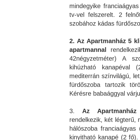
mindegyike franciaágyas 
tv-vel felszerelt. 2 fel
szobához kádas fürdőszob
2. Az Apartmanház 5 kli
apartmannal
rendelkezi
42négyzetméter) A szo
kihúzható kanapéval (
mediterrán színvilágú, le
fürdőszoba tartozik tör
Kérésre babaággyal várju
3.
Az Apartmanház 
rendelkezik, két légterű,
hálószoba franciaágyas 
kinyitható kanapé (2 fő).