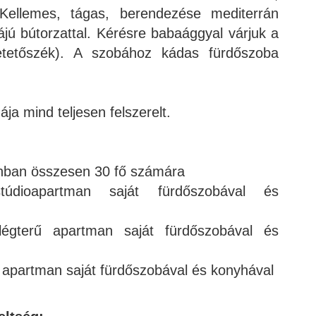
 Kellemes, tágas, berendezése mediterrán
rmájú bútorzattal. Kérésre babaággyal várjuk a
 etetőszék). A szobához kádas fürdőszoba
ja mind teljesen felszerelt.
ban összesen 30 fő számára
ioapartman saját fürdőszobával és
gterű apartman saját fürdőszobával és
ű apartman saját fürdőszobával és konyhával