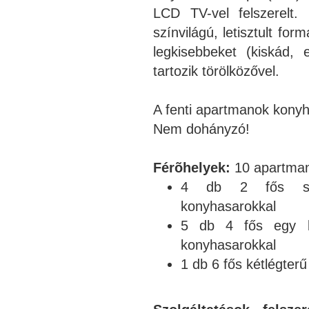
LCD TV-vel felszerelt.
színvilágú, letisztult fo
legkisebbeket (kiskád,
tartozik törölközővel.
A fenti apartmanok konyhá
Nem dohányzó!
Férõhelyek:
10 apartman
4 db 2 fős stúd
konyhasarokkal
5 db 4 fős egy lé
konyhasarokkal
1 db 6 fős kétlégter