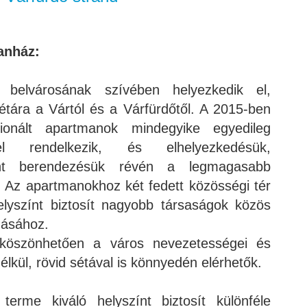
anház:
belvárosának szívében helyezkedik el,
tára a Vártól és a Várfürdőtől. A 2015-ben
cionált apartmanok mindegyike egyedileg
el rendelkezik, és elhelyezkedésük,
mint berendezésük révén a legmagasabb
. Az apartmanokhoz két fedett közösségi tér
helyszínt biztosít nagyobb társaságok közös
dásához.
 köszönhetően a város nevezetességei és
élkül, rövid sétával is könnyedén elérhetők.
erme kiváló helyszínt biztosít különféle