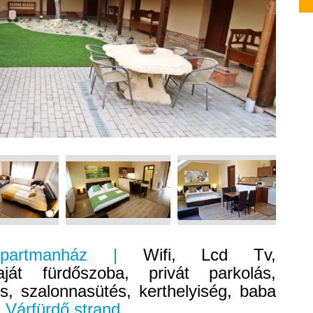
Apartmanház |
Wifi, Lcd Tv,
saját fürdőszoba, privát parkolás,
és, szalonnasütés, kerthelyiség, baba
 Várfürdő strand