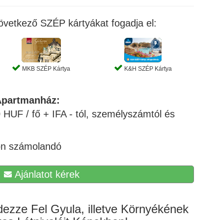
vetkező SZÉP kártyákat fogadja el:
MKB SZÉP Kártya
K&H SZÉP Kártya
Apartmanház
:
 HUF / fő + IFA - tól, személyszámtól és
lön számolandó
Ajánlatot kérek
ezze Fel Gyula, illetve Környékének