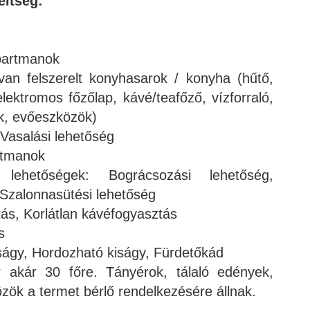
eltség:
partmanok
an felszerelt konyhasarok / konyha (hűtő,
lektromos főzőlap, kávé/teafőző, vízforraló,
ek, evőeszközök)
 Vasalási lehetőség
rtmanok
 lehetőségek: Bográcsozási lehetőség,
, Szalonnasütési lehetőség
tás, Korlátlan kávéfogyasztás
s
iságy, Hordozható kiságy, Fürdetőkád
r akár 30 főre. Tányérok, tálaló edények,
ök a termet bérlő rendelkezésére állnak.