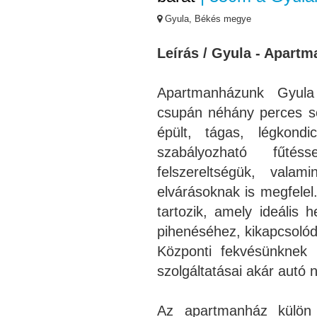
Gyula, Békés megye
Leírás / Gyula - Apartm
Apartmanházunk Gyula 
csupán néhány perces sé
épült, tágas, légkondi
szabályozható fűtéss
felszereltségük, vala
elvárásoknak is megfelel
tartozik, amely ideális 
pihenéséhez, kikapcsoló
Központi fekvésünknek
szolgáltatásai akár autó n
Az apartmanház külön t