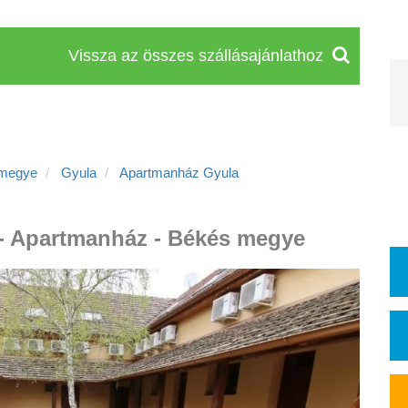
Vissza az összes szállásajánlathoz
 megye
Gyula
Apartmanház Gyula
 - Apartmanház - Békés megye