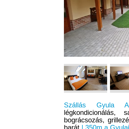
Szállás Gyula 
légkondicionálás, 
bográcsozás, grillez
barát
| 350m a Gyulai