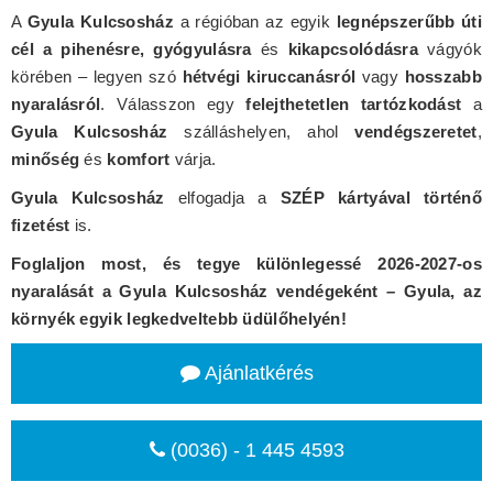
A
Gyula Kulcsosház
a régióban az egyik
legnépszerűbb úti
cél a pihenésre, gyógyulásra
és
kikapcsolódásra
vágyók
körében – legyen szó
hétvégi kiruccanásról
vagy
hosszabb
nyaralásról
. Válasszon egy
felejthetetlen tartózkodást
a
Gyula Kulcsosház
szálláshelyen, ahol
vendégszeretet
,
minőség
és
komfort
várja.
Gyula Kulcsosház
elfogadja a
SZÉP kártyával történő
fizetést
is.
Foglaljon most, és tegye különlegessé 2026-2027-os
nyaralását a Gyula Kulcsosház vendégeként – Gyula, az
környék egyik legkedveltebb üdülőhelyén!
Ajánlatkérés
(0036) - 1 445 4593