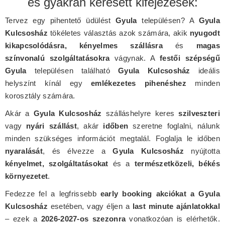
és gyakran keresett kifejezések:
Tervez egy pihentető üdülést
Gyula
településen? A
Gyula
Kulcsosház
tökéletes választás azok számára, akik
nyugodt
kikapcsolódásra, kényelmes szállásra
és
magas
színvonalú szolgáltatásokra
vágynak. A
festői szépségű
Gyula
településen található
Gyula Kulcsosház
ideális
helyszínt kínál egy
emlékezetes pihenéshez
minden
korosztály számára.
Akár a
Gyula Kulcsosház
szálláshelyre keres
szilveszteri
vagy
nyári szállást
, akár
időben
szeretne foglalni, nálunk
minden szükséges információt megtalál. Foglalja le időben
nyaralását
, és élvezze a
Gyula Kulcsosház
nyújtotta
kényelmet, szolgáltatásokat
és a
természetközeli, békés
környezetet
.
Fedezze fel a legfrissebb
early booking akciókat a Gyula
Kulcsosház
esetében, vagy éljen a
last minute ajánlatokkal
– ezek a
2026-2027-os szezonra
vonatkozóan is elérhetők.