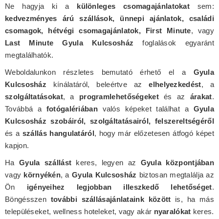
Ne hagyja ki a
különleges csomagajánlatokat
sem:
kedvezményes árú szállások, ünnepi ajánlatok, családi
csomagok, hétvégi csomagajánlatok, First Minute
, vagy
Last Minute Gyula Kulcsosház
foglalások egyaránt
megtalálhatók.
Weboldalunkon részletes bemutató érhető el a
Gyula
Kulcsosház
kínálatáról, beleértve az
elhelyezkedést
, a
szolgáltatásokat
, a
programlehetőségeket
és az
árakat
.
Továbbá a
fotógalériában
valós képeket találhat a
Gyula
Kulcsosház szobáiról, szolgáltatásairól, felszereltségéről
és a
szállás hangulatáról
, hogy már előzetesen átfogó képet
kapjon.
Ha
Gyula szállást
keres, legyen az
Gyula központjában
vagy
környékén
, a
Gyula Kulcsosház
biztosan megtalálja az
Ön
igényeihez legjobban illeszkedő lehetőséget
.
Böngésszen
további szállásajánlataink között
is, ha más
településeket, wellness hoteleket, vagy akár
nyaralókat
keres.