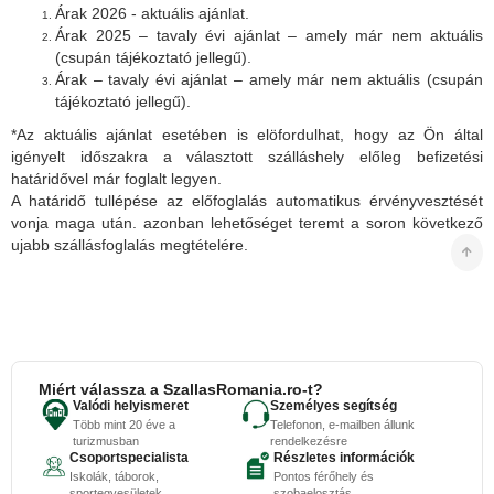
Árak 2026 - aktuális ajánlat.
Árak 2025 – tavaly évi ajánlat – amely már nem aktuális
(csupán tájékoztató jellegű).
Árak – tavaly évi ajánlat – amely már nem aktuális (csupán
tájékoztató jellegű).
*Az aktuális ajánlat esetében is elöfordulhat, hogy az Ön által
igényelt időszakra a választott szálláshely előleg befizetési
határidővel már foglalt legyen.
A határidő tullépése az előfoglalás automatikus érvényvesztését
vonja maga után. azonban lehetőséget teremt a soron következő
ujabb szállásfoglalás megtételére.
Miért válassza a SzallasRomania.ro-t?
Valódi helyismeret
Személyes segítség
Több mint 20 éve a
Telefonon, e-mailben állunk
turizmusban
rendelkezésre
Csoportspecialista
Részletes információk
Iskolák, táborok,
Pontos férőhely és
sportegyesületek
szobaelosztás