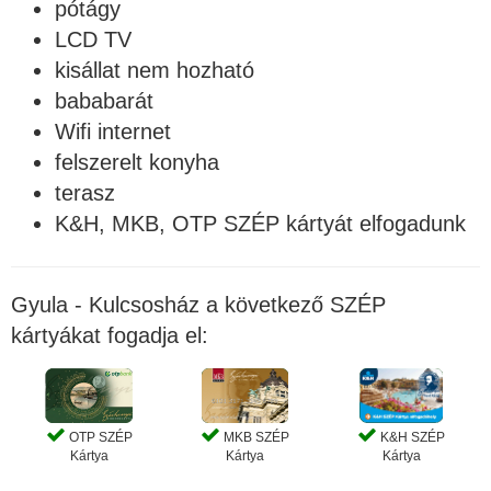
pótágy
LCD TV
kisállat nem hozható
bababarát
Wifi internet
felszerelt konyha
terasz
K&H, MKB, OTP SZÉP kártyát elfogadunk
Gyula - Kulcsosház a következő SZÉP
kártyákat fogadja el:
OTP SZÉP
MKB SZÉP
K&H SZÉP
Kártya
Kártya
Kártya