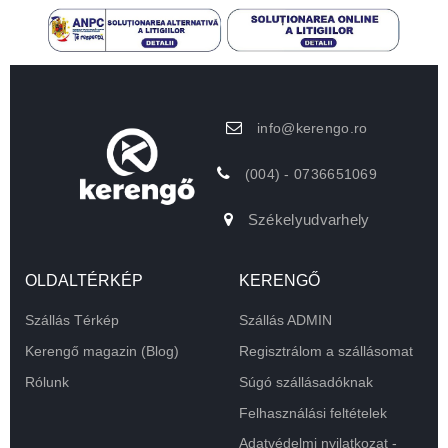
info@kerengo.ro
(004) - 0736651069
Székelyudvarhely
OLDALTÉRKÉP
KERENGŐ
Szállás Térkép
Szállás ADMIN
Kerengő magazin (Blog)
Regisztrálom a szállásomat
Rólunk
Súgó szállásadóknak
Felhasználási feltételek
Adatvédelmi nyilatkozat -