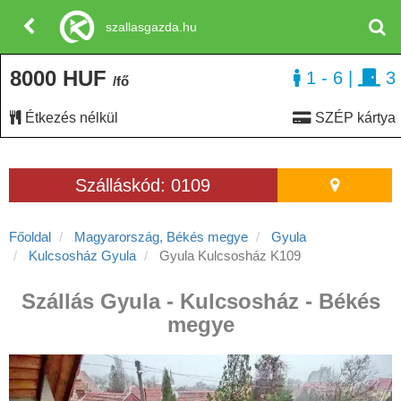
szallasgazda.hu
8000 HUF
1 - 6
|
3
/fő
Étkezés nélkül
SZÉP kártya
Szálláskód: 0109
Főoldal
Magyarország, Békés megye
Gyula
Kulcsosház Gyula
Gyula Kulcsosház K109
Szállás Gyula - Kulcsosház - Békés
megye