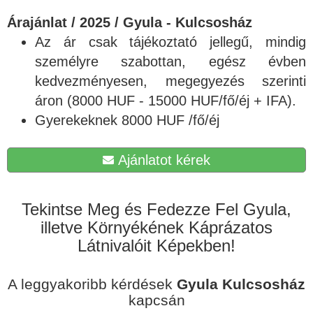
Árajánlat / 2025 / Gyula - Kulcsosház
Az ár csak tájékoztató jellegű, mindig
személyre szabottan, egész évben
kedvezményesen, megegyezés szerinti
áron (8000 HUF - 15000 HUF/fő/éj + IFA).
Gyerekeknek 8000 HUF /fő/éj
Ajánlatot kérek
Tekintse Meg és Fedezze Fel Gyula,
illetve Környékének Káprázatos
Látnivalóit Képekben!
A leggyakoribb kérdések
Gyula Kulcsosház
kapcsán