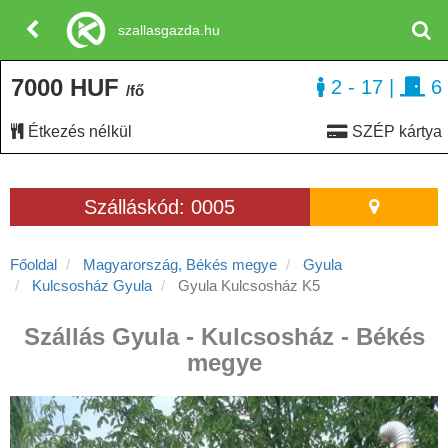
szallasgazda.hu
7000 HUF
2 - 17
|
6
/fő
Étkezés nélkül
SZÉP kártya
Szálláskód: 0005
Főoldal
Magyarország, Békés megye
Gyula
Kulcsosház Gyula
Gyula Kulcsosház K5
Szállás Gyula - Kulcsosház - Békés
megye