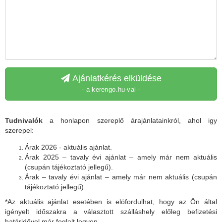
Ajánlatkérés elküldése
- a kerengo.hu-val -
Tudnivalók
a honlapon szereplő árajánlatainkról, ahol igy
szerepel:
Árak 2026 - aktuális ajánlat.
Árak 2025 – tavaly évi ajánlat – amely már nem aktuális
(csupán tájékoztató jellegű).
Árak – tavaly évi ajánlat – amely már nem aktuális (csupán
tájékoztató jellegű).
*Az aktuális ajánlat esetében is elöfordulhat, hogy az Ön által
igényelt időszakra a választott szálláshely előleg befizetési
határidővel már foglalt legyen.