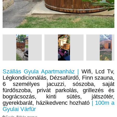
Szállás Gyula Apartmanház |
Wifi, Lcd Tv,
Légkondicionálás, Dézsafürdő, Finn szauna,
6 személyes jacuzzi, sószoba, saját
fürdőszoba, privát parkolás, grillezés és
bográcsozás, kinti sütés, játszótér,
gyerekbarát, házikedvenc hozható
| 100m a
Gyulai Várfür