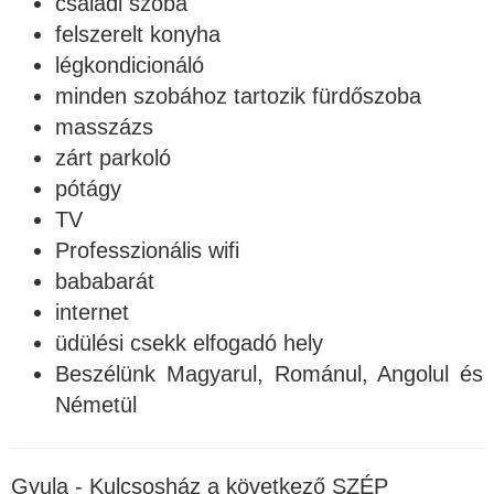
családi szoba
felszerelt konyha
légkondicionáló
minden szobához tartozik fürdőszoba
masszázs
zárt parkoló
pótágy
TV
Professzionális wifi
bababarát
internet
üdülési csekk elfogadó hely
Beszélünk Magyarul, Románul, Angolul és
Németül
Gyula - Kulcsosház a következő SZÉP