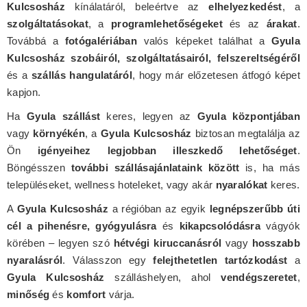
Kulcsosház
kínálatáról, beleértve az
elhelyezkedést
, a
szolgáltatásokat
, a
programlehetőségeket
és az
árakat
.
Továbbá a
fotógalériában
valós képeket találhat a
Gyula
Kulcsosház szobáiról, szolgáltatásairól, felszereltségéről
és a
szállás hangulatáról
, hogy már előzetesen átfogó képet
kapjon.
Ha
Gyula szállást
keres, legyen az
Gyula központjában
vagy
környékén
, a
Gyula Kulcsosház
biztosan megtalálja az
Ön
igényeihez legjobban illeszkedő lehetőséget
.
Böngésszen
további szállásajánlataink között
is, ha más
településeket, wellness hoteleket, vagy akár
nyaralókat
keres.
A
Gyula Kulcsosház
a régióban az egyik
legnépszerűbb úti
cél a pihenésre, gyógyulásra
és
kikapcsolódásra
vágyók
körében – legyen szó
hétvégi kiruccanásról
vagy
hosszabb
nyaralásról
. Válasszon egy
felejthetetlen tartózkodást
a
Gyula Kulcsosház
szálláshelyen, ahol
vendégszeretet
,
minőség
és
komfort
várja.