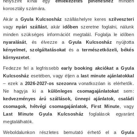
helyszínt kínál egy
emlékezetes pihenéshez
minden
korosztály számára.
Akár a
Gyula Kulcsosház
szálláshelyre keres
szilveszteri
vagy
nyári szállást
, akár
időben
szeretne foglalni, nálunk
minden szükséges információt megtalál. Foglalja le időben
nyaralását
, és élvezze a
Gyula Kulcsosház
nyújtotta
kényelmet, szolgáltatásokat
és a
természetközeli, békés
környezetet
.
Fedezze fel a legfrissebb
early booking akciókat a Gyula
Kulcsosház
esetében, vagy éljen a
last minute ajánlatokkal
– ezek a
2026-2027-os szezonra
vonatkozóan is elérhetők.
Ne hagyja ki a
különleges csomagajánlatokat
sem:
kedvezményes árú szállások, ünnepi ajánlatok, családi
csomagok, hétvégi csomagajánlatok, First Minute
, vagy
Last Minute Gyula Kulcsosház
foglalások egyaránt
megtalálhatók.
Weboldalunkon részletes bemutató érhető el a
Gyula