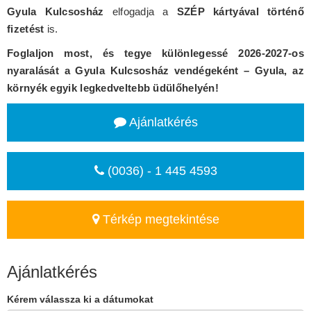
Gyula Kulcsosház
elfogadja a
SZÉP kártyával történő
fizetést
is.
Foglaljon most, és tegye különlegessé 2026-2027-os
nyaralását a Gyula Kulcsosház vendégeként – Gyula, az
környék egyik legkedveltebb üdülőhelyén!
Ajánlatkérés
(0036) - 1 445 4593
Térkép megtekintése
Ajánlatkérés
Kérem válassza ki a dátumokat