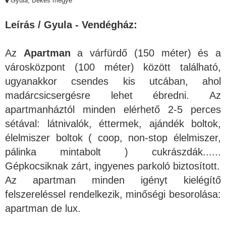
Gyula, Békés megye
Leírás / Gyula - Vendégház:
Az
Apartman
a várfürdő (150 méter) és a
városközpont (100 méter) között található,
ugyanakkor csendes kis utcában, ahol
madárcsicsergésre lehet ébredni. Az
apartmanháztól minden elérhető 2-5 perces
sétával: látnivalók, éttermek, ajándék boltok,
élelmiszer boltok ( coop, non-stop élelmiszer,
pálinka mintabolt ) cukrászdák......
Gépkocsiknak zárt, ingyenes parkoló biztosított.
Az apartman minden igényt kielégítő
felszereléssel rendelkezik, minőségi besorolása:
apartman de lux.