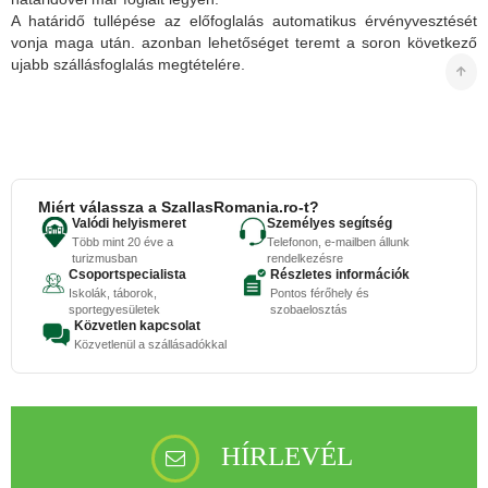
A határidő tullépése az előfoglalás automatikus érvényvesztését
vonja maga után. azonban lehetőséget teremt a soron következő
ujabb szállásfoglalás megtételére.
Miért válassza a SzallasRomania.ro-t?
Valódi helyismeret
Személyes segítség
Több mint 20 éve a
Telefonon, e-mailben állunk
turizmusban
rendelkezésre
Csoportspecialista
Részletes információk
Iskolák, táborok,
Pontos férőhely és
sportegyesületek
szobaelosztás
Közvetlen kapcsolat
Közvetlenül a szállásadókkal
HÍRLEVÉL