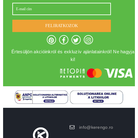
FELIRATKOZOK
Értesüljön akcióinkról és exkluzív ajánlatainkról! Ne hagyja
ki!
info@kerengo.ro