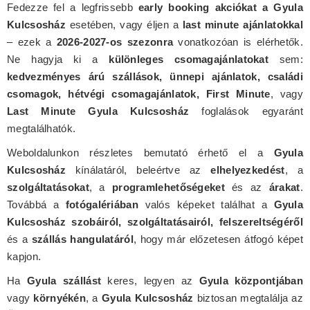
Fedezze fel a legfrissebb
early booking akciókat a Gyula
Kulcsosház
esetében, vagy éljen a
last minute ajánlatokkal
– ezek a
2026-2027-os szezonra
vonatkozóan is elérhetők.
Ne hagyja ki a
különleges csomagajánlatokat
sem:
kedvezményes árú szállások, ünnepi ajánlatok, családi
csomagok, hétvégi csomagajánlatok, First Minute
, vagy
Last Minute Gyula Kulcsosház
foglalások egyaránt
megtalálhatók.
Weboldalunkon részletes bemutató érhető el a
Gyula
Kulcsosház
kínálatáról, beleértve az
elhelyezkedést
, a
szolgáltatásokat
, a
programlehetőségeket
és az
árakat
.
Továbbá a
fotógalériában
valós képeket találhat a
Gyula
Kulcsosház szobáiról, szolgáltatásairól, felszereltségéről
és a
szállás hangulatáról
, hogy már előzetesen átfogó képet
kapjon.
Ha
Gyula szállást
keres, legyen az
Gyula központjában
vagy
környékén
, a
Gyula Kulcsosház
biztosan megtalálja az