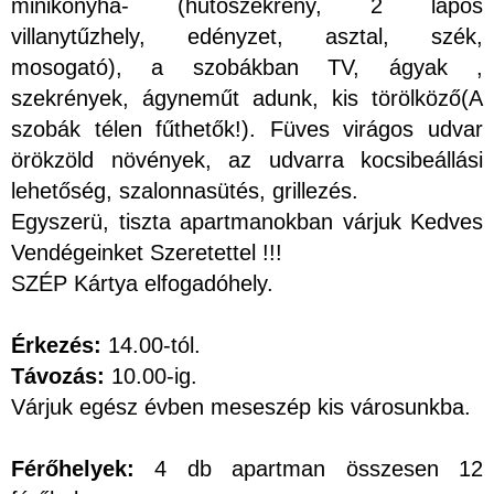
minikonyha- (hűtőszekrény, 2 lapos
villanytűzhely, edényzet, asztal, szék,
mosogató), a szobákban TV, ágyak ,
szekrények, ágyneműt adunk, kis törölköző(A
szobák télen fűthetők!). Füves virágos udvar
örökzöld növények, az udvarra kocsibeállási
lehetőség, szalonnasütés, grillezés.
Egyszerü, tiszta apartmanokban várjuk Kedves
Vendégeinket Szeretettel !!!
SZÉP Kártya elfogadóhely.
Érkezés:
14.00-tól.
Távozás:
10.00-ig.
Várjuk egész évben meseszép kis városunkba.
Férőhelyek:
4 db apartman összesen 12