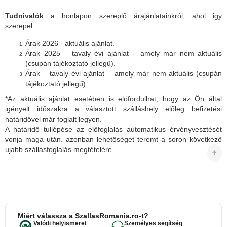
Tudnivalók
a honlapon szereplő árajánlatainkról, ahol igy
szerepel:
Árak 2026 - aktuális ajánlat.
Árak 2025 – tavaly évi ajánlat – amely már nem aktuális
(csupán tájékoztató jellegű).
Árak – tavaly évi ajánlat – amely már nem aktuális (csupán
tájékoztató jellegű).
*Az aktuális ajánlat esetében is elöfordulhat, hogy az Ön által
igényelt időszakra a választott szálláshely előleg befizetési
határidővel már foglalt legyen.
A határidő tullépése az előfoglalás automatikus érvényvesztését
vonja maga után. azonban lehetőséget teremt a soron következő
ujabb szállásfoglalás megtételére.
Miért válassza a SzallasRomania.ro-t?
Valódi helyismeret
Személyes segítség