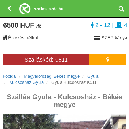
szallasgazda.hu
6500 HUF
2 - 12
|
4
/fő
Étkezés nélkül
SZÉP kártya
Szálláskód: 0511
Főoldal
Magyarország, Békés megye
Gyula
Kulcsosház Gyula
Gyula Kulcsosház K511
Szállás Gyula - Kulcsosház - Békés
megye