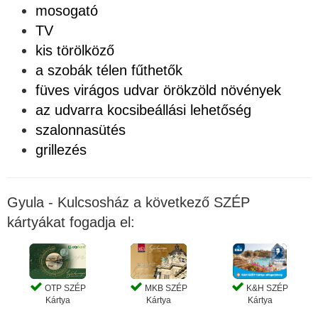
mosogató
TV
kis törölköző
a szobák télen fűthetők
füves virágos udvar örökzöld növények
az udvarra kocsibeállási lehetőség
szalonnasütés
grillezés
Gyula - Kulcsosház a következő SZÉP
kártyákat fogadja el:
OTP SZÉP
MKB SZÉP
K&H SZÉP
Kártya
Kártya
Kártya