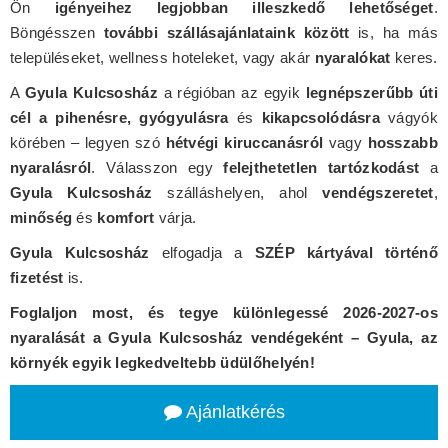
Ön
igényeihez legjobban illeszkedő lehetőséget
.
Böngésszen
további szállásajánlataink között
is, ha más
településeket, wellness hoteleket, vagy akár
nyaralókat
keres.
A
Gyula Kulcsosház
a régióban az egyik
legnépszerűbb úti
cél a pihenésre, gyógyulásra
és
kikapcsolódásra
vágyók
körében – legyen szó
hétvégi kiruccanásról
vagy
hosszabb
nyaralásról
. Válasszon egy
felejthetetlen tartózkodást
a
Gyula Kulcsosház
szálláshelyen, ahol
vendégszeretet
,
minőség
és
komfort
várja.
Gyula Kulcsosház
elfogadja a
SZÉP kártyával történő
fizetést
is.
Foglaljon most, és tegye különlegessé 2026-2027-os
nyaralását a Gyula Kulcsosház vendégeként – Gyula, az
környék egyik legkedveltebb üdülőhelyén!
Ajánlatkérés