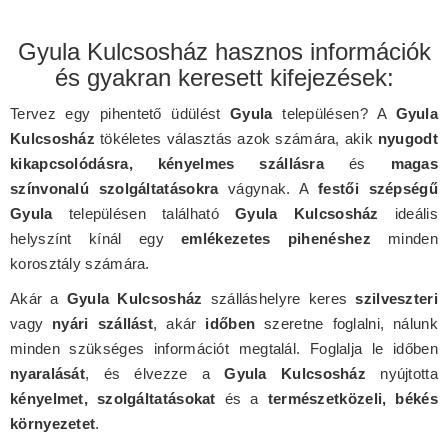
Gyula Kulcsosház hasznos információk
és gyakran keresett kifejezések:
Tervez egy pihentető üdülést
Gyula
településen? A
Gyula
Kulcsosház
tökéletes választás azok számára, akik
nyugodt
kikapcsolódásra, kényelmes szállásra
és
magas
színvonalú szolgáltatásokra
vágynak. A
festői szépségű
Gyula
településen található
Gyula Kulcsosház
ideális
helyszínt kínál egy
emlékezetes pihenéshez
minden
korosztály számára.
Akár a
Gyula Kulcsosház
szálláshelyre keres
szilveszteri
vagy
nyári szállást
, akár
időben
szeretne foglalni, nálunk
minden szükséges információt megtalál. Foglalja le időben
nyaralását
, és élvezze a
Gyula Kulcsosház
nyújtotta
kényelmet, szolgáltatásokat
és a
természetközeli, békés
környezetet
.