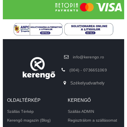
info@kerengo.ro
(004) - 0736651069
Székelyudvarhely
OLDALTÉRKÉP
KERENGŐ
Szállás Térkép
Szállás ADMIN
Kerengő magazin (Blog)
Regisztrálom a szállásomat