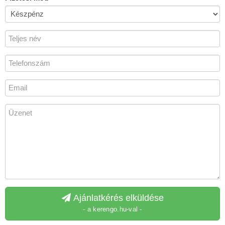
Ajánlatkérés elküldése
- a kerengo.hu-val -