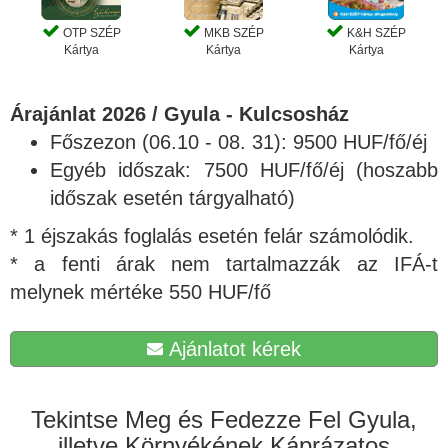
OTP SZÉP
MKB SZÉP
K&H SZÉP
Kártya
Kártya
Kártya
Árajánlat 2026 / Gyula - Kulcsosház
Főszezon (06.10 - 08. 31): 9500 HUF/fő/éj
Egyéb időszak: 7500 HUF/fő/éj (hoszabb
időszak esetén tárgyalható)
* 1 éjszakás foglalás esetén felár számolódik.
* a fenti árak nem tartalmazzák az IFÁ-t
melynek mértéke 550 HUF/fő
Ajánlatot kérek
Tekintse Meg és Fedezze Fel Gyula,
illetve Környékének Káprázatos