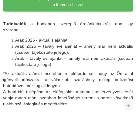
- a kerengo.hu-val -
Tudnivalók
a honlapon szereplő árajánlatainkról, ahol igy
szerepel:
Árak 2026 - aktuális ajánlat.
Árak 2025 – tavaly évi ajánlat – amely már nem aktuális
(csupán tájékoztató jellegű).
Árak – tavaly évi ajánlat – amely már nem aktuális (csupán
tájékoztató jellegű).
*Az aktuális ajánlat esetében is elöfordulhat, hogy az Ön által
igényelt időszakra a választott szálláshely előleg befizetési
határidővel már foglalt legyen.
A határidő tullépése az előfoglalás automatikus érvényvesztését
vonja maga után. azonban lehetőséget teremt a soron következő
ujabb szállásfoglalás megtételére.