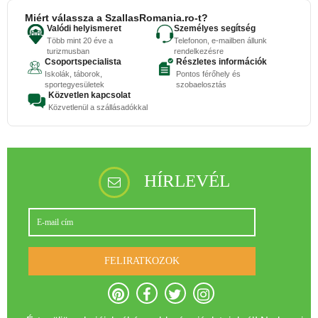
Miért válassza a SzallasRomania.ro-t?
Valódi helyismeret
Személyes segítség
Több mint 20 éve a
Telefonon, e-mailben állunk
turizmusban
rendelkezésre
Csoportspecialista
Részletes információk
Iskolák, táborok,
Pontos férőhely és
sportegyesületek
szobaelosztás
Közvetlen kapcsolat
Közvetlenül a szállásadókkal
HÍRLEVÉL
FELIRATKOZOK