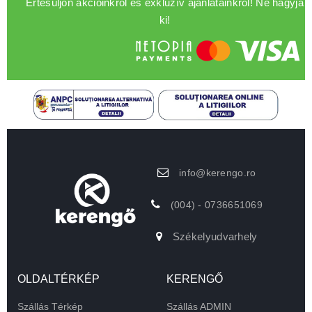
Értesüljön akcióinkról és exkluzív ajánlatainkról! Ne hagyja
ki!
info@kerengo.ro
(004) - 0736651069
Székelyudvarhely
OLDALTÉRKÉP
KERENGŐ
Szállás Térkép
Szállás ADMIN