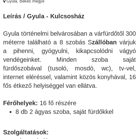
Gyula, Békés megye
Leírás / Gyula - Kulcsosház
Gyula történelmi belvárosában a várfürdőtől 300
méterre található a 8 szobás S
zállóban
várjuk
a pihenni, gyógyulni, kikapcsolódni vágyó
vendégeinket. Minden szoba saját
fürdőszobával (tusoló, mosdó, wc), tv-vel,
internet eléréssel, valamint közös konyhával, 16
fős étkező helyiséggel van ellátva.
Férőhelyek:
16 fő részére
8 db 2 ágyas szoba, saját fürdőkkel
Szolgáltatások: