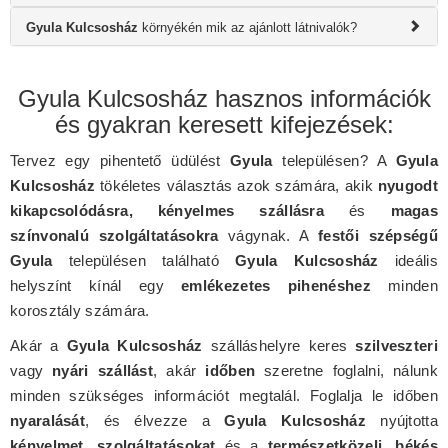
Gyula Kulcsosház
környékén mik az ajánlott látnivalók?
Gyula Kulcsosház hasznos információk
és gyakran keresett kifejezések:
Tervez egy pihentető üdülést
Gyula
településen? A
Gyula
Kulcsosház
tökéletes választás azok számára, akik
nyugodt
kikapcsolódásra, kényelmes szállásra
és
magas
színvonalú szolgáltatásokra
vágynak. A
festői szépségű
Gyula
településen található
Gyula Kulcsosház
ideális
helyszínt kínál egy
emlékezetes pihenéshez
minden
korosztály számára.
Akár a
Gyula Kulcsosház
szálláshelyre keres
szilveszteri
vagy
nyári szállást
, akár
időben
szeretne foglalni, nálunk
minden szükséges információt megtalál. Foglalja le időben
nyaralását
, és élvezze a
Gyula Kulcsosház
nyújtotta
kényelmet, szolgáltatásokat
és a
természetközeli, békés