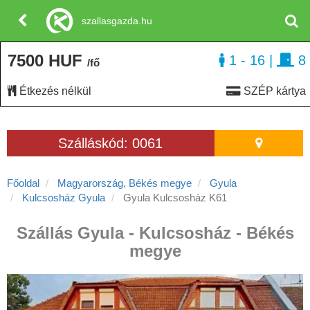
szallasgazda.hu
7500 HUF
1 - 16
|
8
/fő
Étkezés nélkül
SZÉP kártya
Szálláskód: 0061
Főoldal
Magyarország, Békés megye
Gyula
Kulcsosház Gyula
Gyula Kulcsosház K61
Szállás Gyula - Kulcsosház - Békés
megye