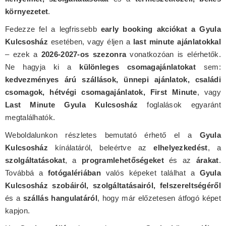
környezetet
.
Fedezze fel a legfrissebb
early booking akciókat a Gyula
Kulcsosház
esetében, vagy éljen a
last minute ajánlatokkal
– ezek a
2026-2027-os szezonra
vonatkozóan is elérhetők.
Ne hagyja ki a
különleges csomagajánlatokat
sem:
kedvezményes árú szállások, ünnepi ajánlatok, családi
csomagok, hétvégi csomagajánlatok, First Minute
, vagy
Last Minute Gyula Kulcsosház
foglalások egyaránt
megtalálhatók.
Weboldalunkon részletes bemutató érhető el a
Gyula
Kulcsosház
kínálatáról, beleértve az
elhelyezkedést
, a
szolgáltatásokat
, a
programlehetőségeket
és az
árakat
.
Továbbá a
fotógalériában
valós képeket találhat a
Gyula
Kulcsosház szobáiról, szolgáltatásairól, felszereltségéről
és a
szállás hangulatáról
, hogy már előzetesen átfogó képet
kapjon.