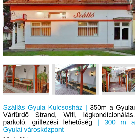
Szállás Gyula Kulcsosház |
350m a Gyulai
Várfürdő Strand, Wifi, légkondícionálás,
parkoló, grillezési lehetőség
| 300 m a
Gyulai városközpont