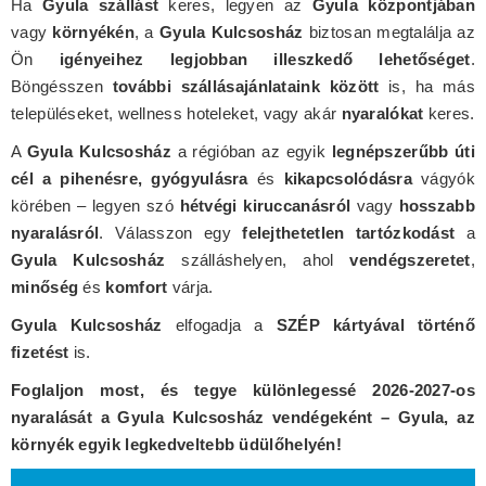
Ha
Gyula szállást
keres, legyen az
Gyula központjában
vagy
környékén
, a
Gyula Kulcsosház
biztosan megtalálja az
Ön
igényeihez legjobban illeszkedő lehetőséget
.
Böngésszen
további szállásajánlataink között
is, ha más
településeket, wellness hoteleket, vagy akár
nyaralókat
keres.
A
Gyula Kulcsosház
a régióban az egyik
legnépszerűbb úti
cél a pihenésre, gyógyulásra
és
kikapcsolódásra
vágyók
körében – legyen szó
hétvégi kiruccanásról
vagy
hosszabb
nyaralásról
. Válasszon egy
felejthetetlen tartózkodást
a
Gyula Kulcsosház
szálláshelyen, ahol
vendégszeretet
,
minőség
és
komfort
várja.
Gyula Kulcsosház
elfogadja a
SZÉP kártyával történő
fizetést
is.
Foglaljon most, és tegye különlegessé 2026-2027-os
nyaralását a Gyula Kulcsosház vendégeként – Gyula, az
környék egyik legkedveltebb üdülőhelyén!