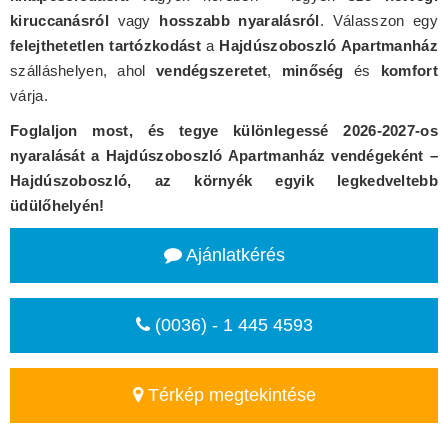
kiruccanásról
vagy
hosszabb nyaralásról
. Válasszon egy
felejthetetlen tartózkodást
a
Hajdúszoboszló Apartmanház
szálláshelyen, ahol
vendégszeretet
,
minőség
és
komfort
várja.
Foglaljon most, és tegye különlegessé 2026-2027-os
nyaralását a Hajdúszoboszló Apartmanház vendégeként –
Hajdúszoboszló, az környék egyik legkedveltebb
üdülőhelyén!
Ajánlatkérés
(0036) - 1 445 4593
Térkép megtekintése