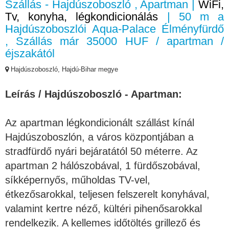
Szállás - Hajdúszoboszló , Apartman |
WiFi,
Tv, konyha, légkondicionálás
| 50 m a
Hajdúszoboszlói Aqua-Palace Élményfürdő
, Szállás már 35000 HUF / apartman /
éjszakától
Hajdúszoboszló, Hajdú-Bihar megye
Leírás / Hajdúszoboszló - Apartman:
Az apartman légkondicionált szállást kínál
Hajdúszoboszlón, a város központjában a
stradfürdő nyári bejáratától 50 méterre. Az
apartman 2 hálószobával, 1 fürdőszobával,
síkképernyős, műholdas TV-vel,
étkezősarokkal, teljesen felszerelt konyhával,
valamint kertre néző, kültéri pihenősarokkal
rendelkezik. A kellemes időtöltés grillező és