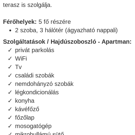
terasz is szolgálja.
Férőhelyek:
5 fő részére
2 szoba, 3 hálótér (ágyazható nappali)
Szolgáltatások / Hajdúszoboszló - Apartman:
privát parkolás
WiFi
Tv
családi szobák
nemdohányzó szobák
légkondicionálás
konyha
kávéfőző
főzőlap
mosogatógép
mikrohullámú sütő