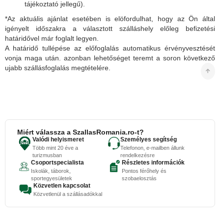
tájékoztató jellegű).
*Az aktuális ajánlat esetében is elöfordulhat, hogy az Ön által
igényelt időszakra a választott szálláshely előleg befizetési
határidővel már foglalt legyen.
A határidő tullépése az előfoglalás automatikus érvényvesztését
vonja maga után. azonban lehetőséget teremt a soron következő
ujabb szállásfoglalás megtételére.
Miért válassza a SzallasRomania.ro-t?
Valódi helyismeret
Személyes segítség
Több mint 20 éve a
Telefonon, e-mailben állunk
turizmusban
rendelkezésre
Csoportspecialista
Részletes információk
Iskolák, táborok,
Pontos férőhely és
sportegyesületek
szobaelosztás
Közvetlen kapcsolat
Közvetlenül a szállásadókkal