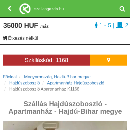
szallasgazda.hu
35000 HUF
1 - 5
|
2
/ház
Étkezés nélkül
Szálláskód: 1168
Főoldal
Magyarország, Hajdú-Bihar megye
Hajdúszoboszló
Apartmanház Hajdúszoboszló
Hajdúszoboszló Apartmanház K1168
Szállás Hajdúszoboszló -
Apartmanház - Hajdú-Bihar megye