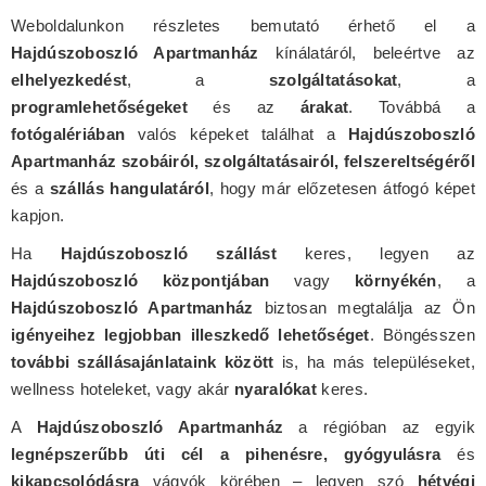
Weboldalunkon részletes bemutató érhető el a
Hajdúszoboszló Apartmanház
kínálatáról, beleértve az
elhelyezkedést
, a
szolgáltatásokat
, a
programlehetőségeket
és az
árakat
. Továbbá a
fotógalériában
valós képeket találhat a
Hajdúszoboszló
Apartmanház szobáiról, szolgáltatásairól, felszereltségéről
és a
szállás hangulatáról
, hogy már előzetesen átfogó képet
kapjon.
Ha
Hajdúszoboszló szállást
keres, legyen az
Hajdúszoboszló központjában
vagy
környékén
, a
Hajdúszoboszló Apartmanház
biztosan megtalálja az Ön
igényeihez legjobban illeszkedő lehetőséget
. Böngésszen
további szállásajánlataink között
is, ha más településeket,
wellness hoteleket, vagy akár
nyaralókat
keres.
A
Hajdúszoboszló Apartmanház
a régióban az egyik
legnépszerűbb úti cél a pihenésre, gyógyulásra
és
kikapcsolódásra
vágyók körében – legyen szó
hétvégi