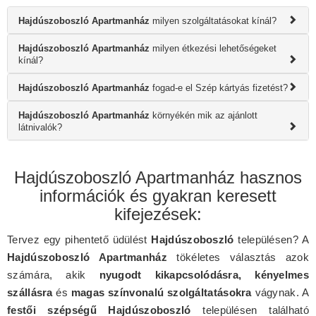
Hajdúszoboszló Apartmanház
milyen szolgáltatásokat kínál?
Hajdúszoboszló Apartmanház
milyen étkezési lehetőségeket
kínál?
Hajdúszoboszló Apartmanház
fogad-e el Szép kártyás fizetést?
Hajdúszoboszló Apartmanház
környékén mik az ajánlott
látnivalók?
Hajdúszoboszló Apartmanház hasznos
információk és gyakran keresett
kifejezések:
Tervez egy pihentető üdülést
Hajdúszoboszló
településen? A
Hajdúszoboszló Apartmanház
tökéletes választás azok
számára, akik
nyugodt kikapcsolódásra, kényelmes
szállásra
és
magas színvonalú szolgáltatásokra
vágynak. A
festői szépségű Hajdúszoboszló
településen található