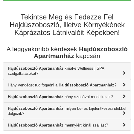
Tekintse Meg és Fedezze Fel
Hajdúszoboszló, illetve Környékének
Káprázatos Látnivalóit Képekben!
A leggyakoribb kérdések
Hajdúszoboszló
Apartmanház
kapcsán
Hajdúszoboszló Apartmanház
kínál-e Wellness | SPA
szolgáltatásokat?
Hány vendéget tud fogadni a
Hajdúszoboszló Apartmanház
?
Hajdúszoboszló Apartmanház
hány szobával rendelkezik?
Hajdúszoboszló Apartmanház
milyen be- és kijelentkezési időkkel
dolgozik?
Hajdúszoboszló Apartmanház
mennyiért kínál szállást?