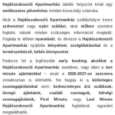
Hajdúszoboszló Apartmanház
ideális helyszínt kínál egy
emlékezetes pihenéshez
minden korosztály számára.
Akár a
Hajdúszoboszló Apartmanház
szálláshelyre keres
szilveszteri
vagy
nyári szállást
, akár
időben
szeretne
foglalni, nálunk minden szükséges információt megtalál.
Foglalja le időben
nyaralását
, és élvezze a
Hajdúszoboszló
Apartmanház
nyújtotta
kényelmet, szolgáltatásokat
és a
természetközeli, békés környezetet
.
Fedezze fel a legfrissebb
early booking akciókat a
Hajdúszoboszló Apartmanház
esetében, vagy éljen a
last
minute ajánlatokkal
– ezek a
2026-2027-os szezonra
vonatkozóan is elérhetők. Ne hagyja ki a
különleges
csomagajánlatokat
sem:
kedvezményes árú szállások,
ünnepi ajánlatok, családi csomagok, hétvégi
csomagajánlatok, First Minute
, vagy
Last Minute
Hajdúszoboszló Apartmanház
foglalások egyaránt
megtalálhatók.