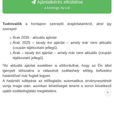
Ajánlatkérés elküldése
- a kerengo.hu-val -
Tudnivalók
a honlapon szereplő árajánlatainkról, ahol igy
szerepel:
Árak 2026 - aktuális ajánlat.
Árak 2025 – tavaly évi ajánlat – amely már nem aktuális
(csupán tájékoztató jellegű).
Árak – tavaly évi ajánlat – amely már nem aktuális (csupán
tájékoztató jellegű).
*Az aktuális ajánlat esetében is elöfordulhat, hogy az Ön által
igényelt időszakra a választott szálláshely előleg befizetési
határidővel már foglalt legyen.
A határidő tullépése az előfoglalás automatikus érvényvesztését
vonja maga után. azonban lehetőséget teremt a soron következő
ujabb szállásfoglalás megtételére.