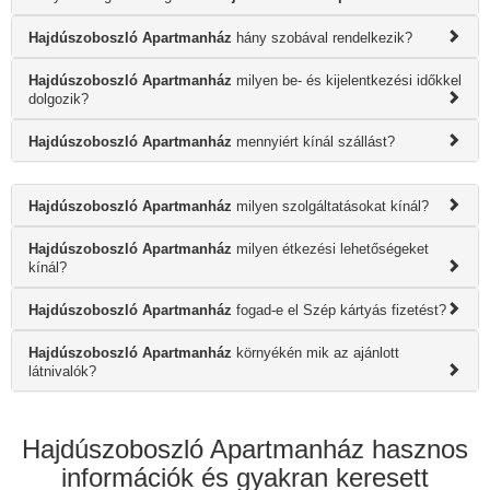
Hajdúszoboszló Apartmanház
hány szobával rendelkezik?
Hajdúszoboszló Apartmanház
milyen be- és kijelentkezési időkkel
dolgozik?
Hajdúszoboszló Apartmanház
mennyiért kínál szállást?
Hajdúszoboszló Apartmanház
milyen szolgáltatásokat kínál?
Hajdúszoboszló Apartmanház
milyen étkezési lehetőségeket
kínál?
Hajdúszoboszló Apartmanház
fogad-e el Szép kártyás fizetést?
Hajdúszoboszló Apartmanház
környékén mik az ajánlott
látnivalók?
Hajdúszoboszló Apartmanház hasznos
információk és gyakran keresett