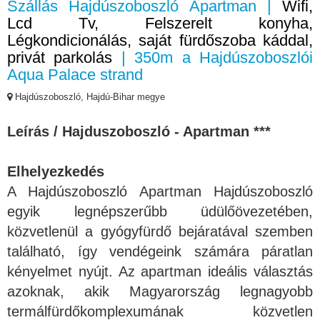
Szállás Hajdúszoboszló Apartman |
Wifi,
Lcd Tv, Felszerelt konyha,
Légkondicionálás, saját fürdőszoba káddal,
privát parkolás
| 350m a Hajdúszoboszlói
Aqua Palace strand
Hajdúszoboszló, Hajdú-Bihar megye
Leírás / Hajduszoboszló - Apartman ***
Elhelyezkedés
A Hajdúszoboszló Apartman Hajdúszoboszló
egyik legnépszerűbb üdülőövezetében,
közvetlenül a gyógyfürdő bejáratával szemben
található, így vendégeink számára páratlan
kényelmet nyújt. Az apartman ideális választás
azoknak, akik Magyarország legnagyobb
termálfürdőkomplexumának közvetlen