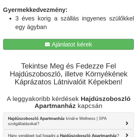
Gyermekkedvezmény:
3 éves korig a szállás ingyenes szülőkkel
egy ágyban
Ajánlatot kérek
Tekintse Meg és Fedezze Fel
Hajdúszoboszló, illetve Környékének
Káprázatos Látnivalóit Képekben!
A leggyakoribb kérdések
Hajdúszoboszló
Apartmanház
kapcsán
Hajdúszoboszló Apartmanház
kínál-e Wellness | SPA
szolgáltatásokat?
Hány vendéget tud fogadni a
Hajdúszoboszló Apartmanház
?