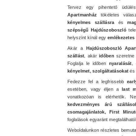
Tervez egy pihentető üdül
Apartmanház
tökéletes vála
kényelmes szállásra
és
mag
szépségű Hajdúszoboszló
tele
helyszínt kínál egy
emlékezetes
Akár a
Hajdúszoboszló Apar
szállást
, akár
időben
szeretne 
Foglalja le időben
nyaralását
,
kényelmet, szolgáltatásokat
és
Fedezze fel a legfrissebb
ear
esetében, vagy éljen a
last m
vonatkozóan is elérhetők. 
kedvezményes árú szálláso
csomagajánlatok, First Minut
foglalások egyaránt megtalálható
Weboldalunkon részletes bemuta