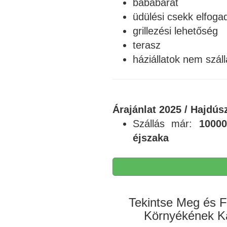
bababarát
üdülési csekk elfoga
grillezési lehetőség
terasz
háziállatok nem száll
Árajánlat 2025 / Hajdú
Szállás már:
10000
éjszaka
Tekintse Meg és F
Környékének Ká