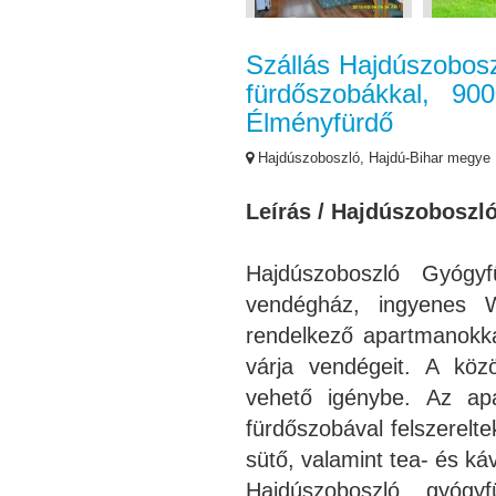
Szállás Hajdúszobosz
fürdőszobákkal, 90
Élményfürdő
Hajdúszoboszló, Hajdú-Bihar megye
Leírás / Hajdúszoboszl
Hajdúszoboszló Gyógyf
vendégház, ingyenes Wi
rendelkező apartmanokkal
várja vendégeit. A közö
vehető igénybe. Az ap
fürdőszobával felszerelt
sütő, valamint tea- és ká
Hajdúszoboszló gyógy