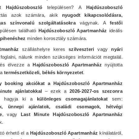
ést
Hajdúszoboszló
településen? A
Hajdúszoboszló
sztás azok számára, akik
nyugodt kikapcsolódásra,
as színvonalú szolgáltatásokra
vágynak. A
festői
pülésen található
Hajdúszoboszló Apartmanház
ideális
 pihenéshez
minden korosztály számára.
tmanház
szálláshelyre keres
szilveszteri
vagy
nyári
foglalni, nálunk minden szükséges információt megtalál.
 és élvezze a
Hajdúszoboszló Apartmanház
nyújtotta
 a
természetközeli, békés környezetet
.
ly booking akciókat a Hajdúszoboszló Apartmanház
inute ajánlatokkal
– ezek a
2026-2027-os szezonra
Ne hagyja ki a
különleges csomagajánlatokat
sem:
k, ünnepi ajánlatok, családi csomagok, hétvégi
e
, vagy
Last Minute Hajdúszoboszló Apartmanház
k.
tó érhető el a
Hajdúszoboszló Apartmanház
kínálatáról,