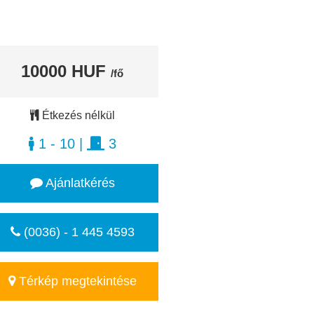
10000 HUF
/fő
Étkezés nélkül
1 - 10
|
3
Ajánlatkérés
(0036) - 1 445 4593
Térkép megtekintése