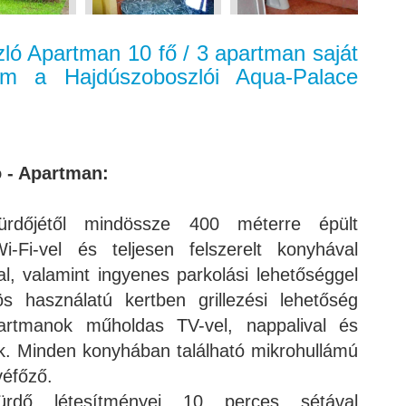
ló Apartman 10 fő / 3 apartman saját
0m a Hajdúszoboszlói Aqua-Palace
ó - Apartman:
ürdőjétől mindössze 400 méterre épült
-Fi-vel és teljesen felszerelt konyhával
, valamint ingyenes parkolási lehetőséggel
s használatú kertben grillezési lehetőség
artmanok műholdas TV-vel, nappalival és
ek. Minden konyhában található mikrohullámú
véfőző.
fürdő létesítményei 10 perces sétával