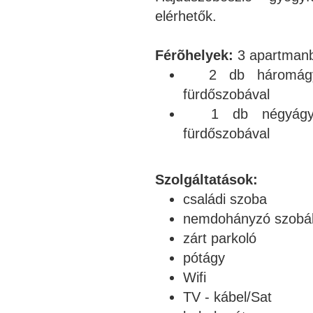
elérhetők.
Férõhelyek:
3 apartmanb
2 db háromágyas
fürdőszobával
1 db négyágyas 
fürdőszobával
Szolgáltatások:
családi szoba
nemdohányzó szobá
zárt parkoló
pótágy
Wifi
TV - kábel/Sat