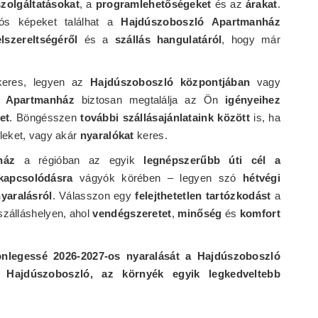
szolgáltatásokat
, a
programlehetőségeket
és az
árakat
.
ós képeket találhat a
Hajdúszoboszló Apartmanház
elszereltségéről
és a
szállás hangulatáról
, hogy már
eres, legyen az
Hajdúszoboszló központjában
vagy
ó Apartmanház
biztosan megtalálja az Ön
igényeihez
et
. Böngésszen
további szállásajánlataink között
is, ha
leket, vagy akár
nyaralókat
keres.
ház
a régióban az egyik
legnépszerűbb úti cél a
kapcsolódásra
vágyók körében – legyen szó
hétvégi
yaralásról
. Válasszon egy
felejthetetlen tartózkodást
a
zálláshelyen, ahol
vendégszeretet
,
minőség
és
komfort
önlegessé 2026-2027-os nyaralását a Hajdúszoboszló
Hajdúszoboszló, az környék egyik legkedveltebb