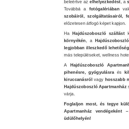
beleértve az
elhelyezkedést
, a
Továbbá a
fotógalériában
val
szobáiról, szolgáltatásairól, f
előzetesen átfogó képet kapjon.
Ha
Hajdúszoboszló szállást
k
környékén
, a
Hajdúszoboszl
legjobban illeszkedő lehetőség
más településeket, wellness hote
A
Hajdúszoboszló Apartman
pihenésre, gyógyulásra
és
ki
kiruccanásról
vagy
hosszabb n
Hajdúszoboszló Apartmanház
s
várja.
Foglaljon most, és tegye kül
Apartmanház vendégeként – 
üdülőhelyén!