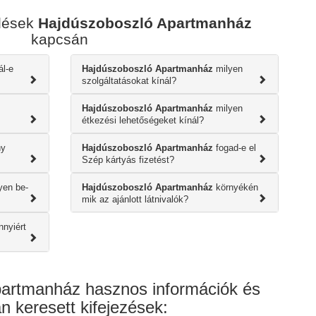
rdések
Hajdúszoboszló Apartmanház
kapcsán
ál-e
Hajdúszoboszló Apartmanház
milyen
szolgáltatásokat kínál?
Hajdúszoboszló Apartmanház
milyen
étkezési lehetőségeket kínál?
y
Hajdúszoboszló Apartmanház
fogad-e el
Szép kártyás fizetést?
yen be-
Hajdúszoboszló Apartmanház
környékén
mik az ajánlott látnivalók?
nyiért
artmanház hasznos információk és
n keresett kifejezések: