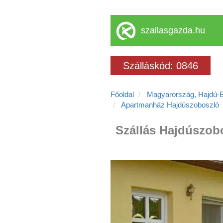
szallasgazda.hu
Szálláskód: 0846
Főoldal
Magyarország, Hajdú-
Apartmanház Hajdúszoboszló
Szállás Hajdúszob