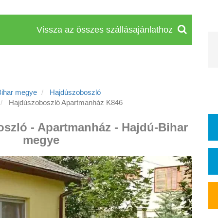
Vissza az összes szállásajánlathoz
Bihar megye
Hajdúszoboszló
Hajdúszoboszló Apartmanház K846
oszló - Apartmanház - Hajdú-Bihar
megye