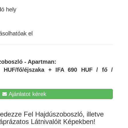
dó hely
ásolhatóak el
szoboszló - Apartman:
 HUF/fő/éjszaka + IFA 690 HUF / fő /
Ajánlatot kérek
edezze Fel Hajdúszoboszló, illetve
prázatos Látnivalóit Képekben!