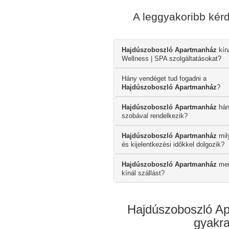
A leggyakoribb ké
Hajdúszoboszló Apartmanház
kín
Wellness | SPA szolgáltatásokat?
Hány vendéget tud fogadni a
Hajdúszoboszló Apartmanház
?
Hajdúszoboszló Apartmanház
hán
szobával rendelkezik?
Hajdúszoboszló Apartmanház
mil
és kijelentkezési időkkel dolgozik?
Hajdúszoboszló Apartmanház
men
kínál szállást?
Hajdúszoboszló Ap
gyakra