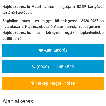
Hajdúszoboszló Apartmanház
elfogadja a
SZÉP kártyával
történő fizetést
is.
Foglaljon most, és tegye különlegessé 2026-2027-os
nyaralását a Hajdúszoboszló Apartmanház vendégeként –
Hajdúszoboszló, az környék egyik legkedveltebb
üdülőhelyén!
Ajánlatkérés
(0036) - 1 445 4593
Térkép megtekintése
Ajánlatkérés