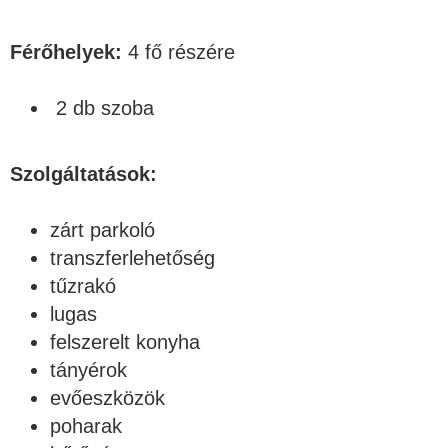
Férőhelyek:
4 fő részére
2 db szoba
Szolgáltatások:
zárt parkoló
transzferlehetőség
tűzrakó
lugas
felszerelt konyha
tányérok
evőeszközök
poharak