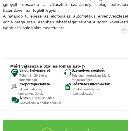
igényelt időszakra a választott szálláshely előleg befizetési
határidővel már foglalt legyen.
A határidő tullépése az előfoglalás automatikus érvényvesztését
vonja maga után. azonban lehetőséget teremt a soron következő
ujabb szállásfoglalás megtételére.
Miért válassza a SzallasRomania.ro-t?
Valódi helyismeret
Személyes segítség
Több mint 20 éve a
Telefonon, e-mailben állunk
turizmusban
rendelkezésre
Csoportspecialista
Részletes információk
Iskolák, táborok,
Pontos férőhely és
sportegyesületek
szobaelosztás
Közvetlen kapcsolat
Közvetlenül a szállásadókkal