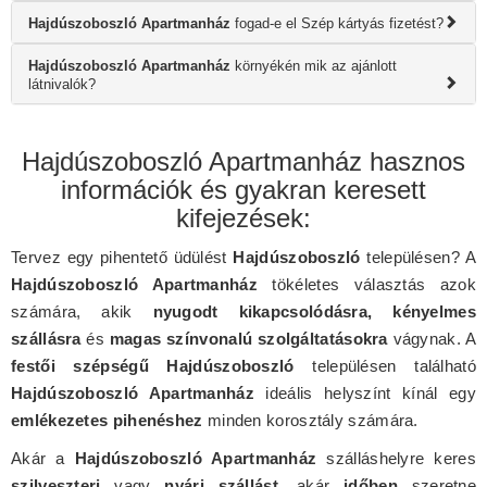
Hajdúszoboszló Apartmanház
fogad-e el Szép kártyás fizetést?
Hajdúszoboszló Apartmanház
környékén mik az ajánlott
látnivalók?
Hajdúszoboszló Apartmanház hasznos
információk és gyakran keresett
kifejezések:
Tervez egy pihentető üdülést
Hajdúszoboszló
településen? A
Hajdúszoboszló Apartmanház
tökéletes választás azok
számára, akik
nyugodt kikapcsolódásra, kényelmes
szállásra
és
magas színvonalú szolgáltatásokra
vágynak. A
festői szépségű Hajdúszoboszló
településen található
Hajdúszoboszló Apartmanház
ideális helyszínt kínál egy
emlékezetes pihenéshez
minden korosztály számára.
Akár a
Hajdúszoboszló Apartmanház
szálláshelyre keres
szilveszteri
vagy
nyári szállást
, akár
időben
szeretne