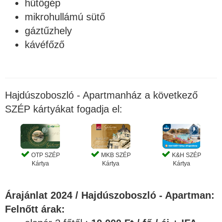
hűtőgép
mikrohullámú sütő
gáztűzhely
kávéfőző
Hajdúszoboszló - Apartmanház a következő
SZÉP kártyákat fogadja el:
OTP SZÉP
MKB SZÉP
K&H SZÉP
Kártya
Kártya
Kártya
Árajánlat 2024 / Hajdúszoboszló - Apartman:
Felnőtt árak: