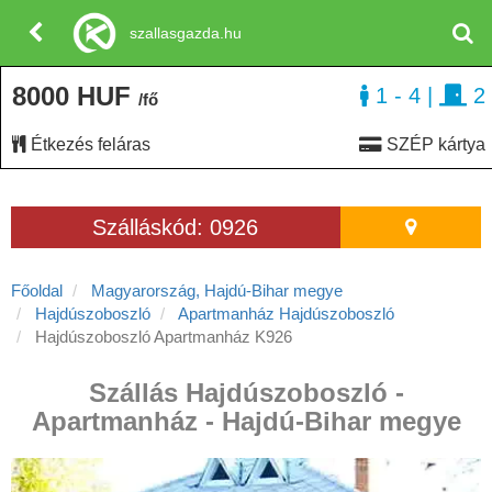
szallasgazda.hu
8000 HUF
1 - 4
|
2
/fő
Étkezés feláras
SZÉP kártya
Szálláskód: 0926
Főoldal
Magyarország, Hajdú-Bihar megye
Hajdúszoboszló
Apartmanház Hajdúszoboszló
Hajdúszoboszló Apartmanház K926
Szállás Hajdúszoboszló -
Apartmanház - Hajdú-Bihar megye