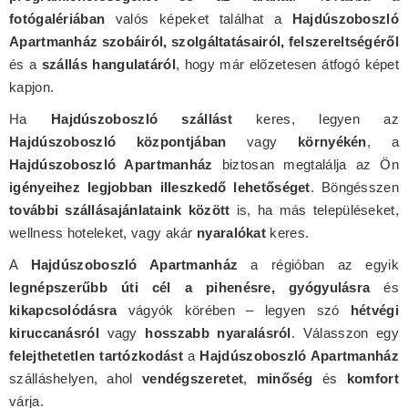
fotógalériában
valós képeket találhat a
Hajdúszoboszló
Apartmanház szobáiról, szolgáltatásairól, felszereltségéről
és a
szállás hangulatáról
, hogy már előzetesen átfogó képet
kapjon.
Ha
Hajdúszoboszló szállást
keres, legyen az
Hajdúszoboszló központjában
vagy
környékén
, a
Hajdúszoboszló Apartmanház
biztosan megtalálja az Ön
igényeihez legjobban illeszkedő lehetőséget
. Böngésszen
további szállásajánlataink között
is, ha más településeket,
wellness hoteleket, vagy akár
nyaralókat
keres.
A
Hajdúszoboszló Apartmanház
a régióban az egyik
legnépszerűbb úti cél a pihenésre, gyógyulásra
és
kikapcsolódásra
vágyók körében – legyen szó
hétvégi
kiruccanásról
vagy
hosszabb nyaralásról
. Válasszon egy
felejthetetlen tartózkodást
a
Hajdúszoboszló Apartmanház
szálláshelyen, ahol
vendégszeretet
,
minőség
és
komfort
várja.