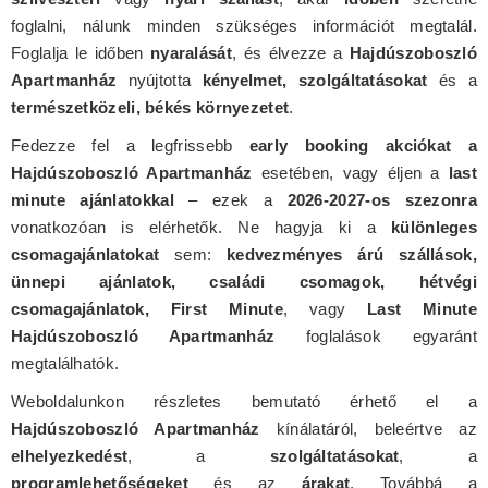
foglalni, nálunk minden szükséges információt megtalál.
Foglalja le időben
nyaralását
, és élvezze a
Hajdúszoboszló
Apartmanház
nyújtotta
kényelmet, szolgáltatásokat
és a
természetközeli, békés környezetet
.
Fedezze fel a legfrissebb
early booking akciókat a
Hajdúszoboszló Apartmanház
esetében, vagy éljen a
last
minute ajánlatokkal
– ezek a
2026-2027-os szezonra
vonatkozóan is elérhetők. Ne hagyja ki a
különleges
csomagajánlatokat
sem:
kedvezményes árú szállások,
ünnepi ajánlatok, családi csomagok, hétvégi
csomagajánlatok, First Minute
, vagy
Last Minute
Hajdúszoboszló Apartmanház
foglalások egyaránt
megtalálhatók.
Weboldalunkon részletes bemutató érhető el a
Hajdúszoboszló Apartmanház
kínálatáról, beleértve az
elhelyezkedést
, a
szolgáltatásokat
, a
programlehetőségeket
és az
árakat
. Továbbá a