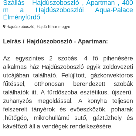
Szállás - Hajdúszoboszló , Apartman , 400
m a Hajdúszoboszlói Aqua-Palace
Élményfürdő
Hajdúszoboszló, Hajdú-Bihar megye
Leírás / Hajdúszoboszló - Apartman:
Az egyszintes 2 szobás, 4 fő pihenésére
alkalmas ház Hajdúszoboszló egyik zöldövezeti
utcájában található. Felújított, gázkonvektoros
fűtéssel, otthonosan berendezett szobák
találhatók itt. A fürdőszoba esztétikus, újszerű,
zuhanyzós megoldással. A konyha teljesen
felszerelt tányérok és evőeszközök, poharak
,hűtőgép, mikrohullámú sütő, gáztűzhely és
kávéfőző áll a vendégek rendelkezésére.