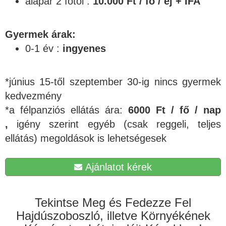
alapár 2 főtől :
10.000 Ft / fő / éj + IFA
Gyermek árak:
0-1 év :
ingyenes
*június 15-től szeptember 30-ig nincs gyermek
kedvezmény
*a félpanziós ellátás ára:
6000 Ft / fő / nap
,
igény szerint egyéb (csak reggeli, teljes
ellátás) megoldások is lehetségesek
Ajánlatot kérek
Tekintse Meg és Fedezze Fel
Hajdúszoboszló, illetve Környékének