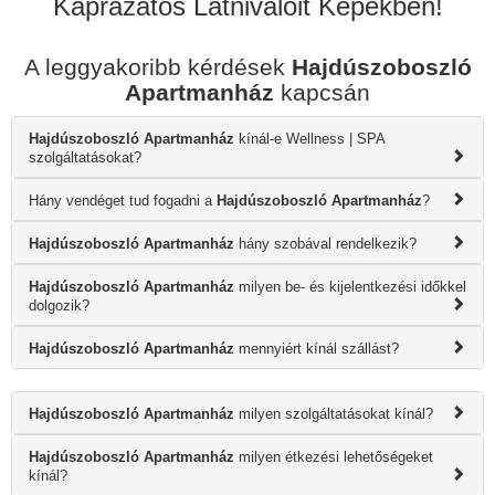
Káprázatos Látnivalóit Képekben!
A leggyakoribb kérdések
Hajdúszoboszló
Apartmanház
kapcsán
Hajdúszoboszló Apartmanház
kínál-e Wellness | SPA
szolgáltatásokat?
Hány vendéget tud fogadni a
Hajdúszoboszló Apartmanház
?
Hajdúszoboszló Apartmanház
hány szobával rendelkezik?
Hajdúszoboszló Apartmanház
milyen be- és kijelentkezési időkkel
dolgozik?
Hajdúszoboszló Apartmanház
mennyiért kínál szállást?
Hajdúszoboszló Apartmanház
milyen szolgáltatásokat kínál?
Hajdúszoboszló Apartmanház
milyen étkezési lehetőségeket
kínál?