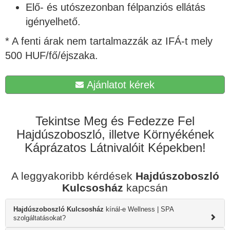
Elő- és utószezonban félpanziós ellátás
igényelhető.
* A fenti árak nem tartalmazzák az IFÁ-t mely
500 HUF/fő/éjszaka.
Ajánlatot kérek
Tekintse Meg és Fedezze Fel
Hajdúszoboszló, illetve Környékének
Káprázatos Látnivalóit Képekben!
A leggyakoribb kérdések
Hajdúszoboszló
Kulcsosház
kapcsán
Hajdúszoboszló Kulcsosház
kínál-e Wellness | SPA
szolgáltatásokat?