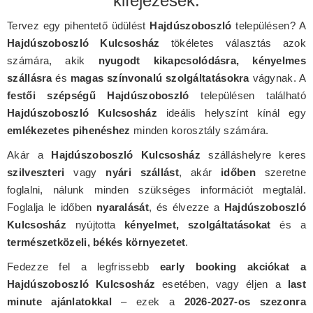
kifejezések:
Tervez egy pihentető üdülést
Hajdúszoboszló
településen? A
Hajdúszoboszló Kulcsosház
tökéletes választás azok
számára, akik
nyugodt kikapcsolódásra, kényelmes
szállásra
és
magas színvonalú szolgáltatásokra
vágynak. A
festői szépségű Hajdúszoboszló
településen található
Hajdúszoboszló Kulcsosház
ideális helyszínt kínál egy
emlékezetes pihenéshez
minden korosztály számára.
Akár a
Hajdúszoboszló Kulcsosház
szálláshelyre keres
szilveszteri
vagy
nyári szállást
, akár
időben
szeretne
foglalni, nálunk minden szükséges információt megtalál.
Foglalja le időben
nyaralását
, és élvezze a
Hajdúszoboszló
Kulcsosház
nyújtotta
kényelmet, szolgáltatásokat
és a
természetközeli, békés környezetet
.
Fedezze fel a legfrissebb
early booking akciókat a
Hajdúszoboszló Kulcsosház
esetében, vagy éljen a
last
minute ajánlatokkal
– ezek a
2026-2027-os szezonra