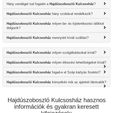
Hány vendéget tud fogadni a
Hajdúszoboszló Kulcsosház
?
Hajdúszoboszló Kulcsosház
hány szobával rendelkezik?
Hajdúszoboszló Kulcsosház
milyen be- és kijelentkezési időkkel
dolgozik?
Hajdúszoboszló Kulcsosház
mennyiért kínál szállást?
Hajdúszoboszló Kulcsosház
milyen szolgáltatásokat kínál?
Hajdúszoboszló Kulcsosház
milyen étkezési lehetőségeket kínál?
Hajdúszoboszló Kulcsosház
fogad-e el Szép kártyás fizetést?
Hajdúszoboszló Kulcsosház
környékén mik az ajánlott látnivalók?
Hajdúszoboszló Kulcsosház hasznos
információk és gyakran keresett