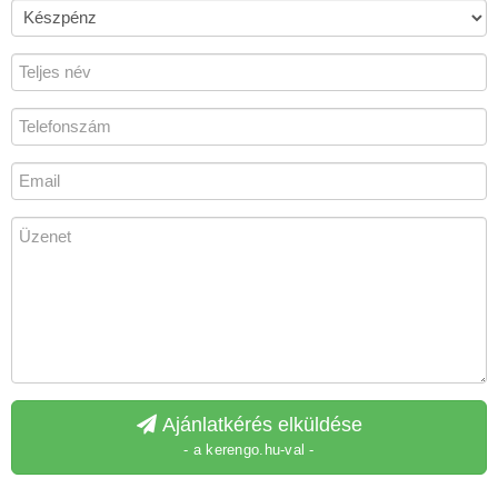
Ajánlatkérés elküldése
- a kerengo.hu-val -