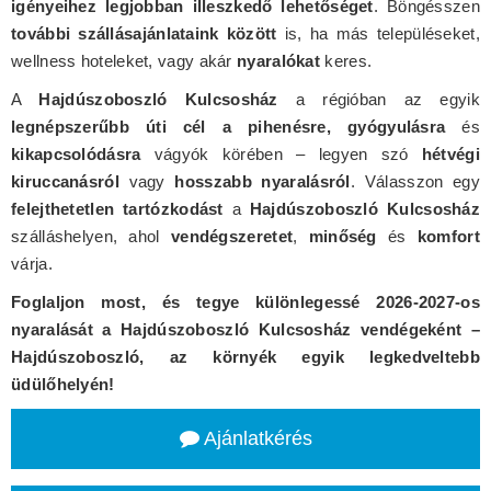
igényeihez legjobban illeszkedő lehetőséget
. Böngésszen
további szállásajánlataink között
is, ha más településeket,
wellness hoteleket, vagy akár
nyaralókat
keres.
A
Hajdúszoboszló Kulcsosház
a régióban az egyik
legnépszerűbb úti cél a pihenésre, gyógyulásra
és
kikapcsolódásra
vágyók körében – legyen szó
hétvégi
kiruccanásról
vagy
hosszabb nyaralásról
. Válasszon egy
felejthetetlen tartózkodást
a
Hajdúszoboszló Kulcsosház
szálláshelyen, ahol
vendégszeretet
,
minőség
és
komfort
várja.
Foglaljon most, és tegye különlegessé 2026-2027-os
nyaralását a Hajdúszoboszló Kulcsosház vendégeként –
Hajdúszoboszló, az környék egyik legkedveltebb
üdülőhelyén!
Ajánlatkérés