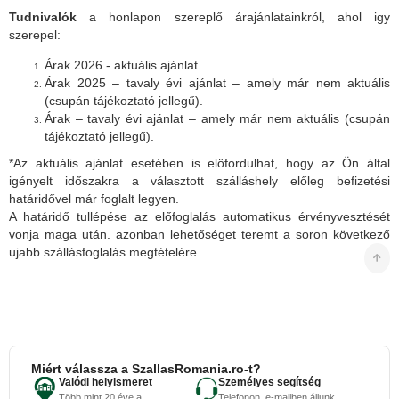
Tudnivalók
a honlapon szereplő árajánlatainkról, ahol igy
szerepel:
Árak 2026 - aktuális ajánlat.
Árak 2025 – tavaly évi ajánlat – amely már nem aktuális
(csupán tájékoztató jellegű).
Árak – tavaly évi ajánlat – amely már nem aktuális (csupán
tájékoztató jellegű).
*Az aktuális ajánlat esetében is elöfordulhat, hogy az Ön által
igényelt időszakra a választott szálláshely előleg befizetési
határidővel már foglalt legyen.
A határidő tullépése az előfoglalás automatikus érvényvesztését
vonja maga után. azonban lehetőséget teremt a soron következő
ujabb szállásfoglalás megtételére.
Miért válassza a SzallasRomania.ro-t?
Valódi helyismeret
Személyes segítség
Több mint 20 éve a
Telefonon, e-mailben állunk