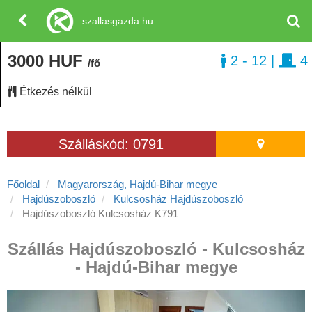
szallasgazda.hu
3000 HUF
2 - 12
|
4
/fő
Étkezés nélkül
Szálláskód: 0791
Főoldal
Magyarország, Hajdú-Bihar megye
Hajdúszoboszló
Kulcsosház Hajdúszoboszló
Hajdúszoboszló Kulcsosház K791
Szállás Hajdúszoboszló - Kulcsosház
- Hajdú-Bihar megye