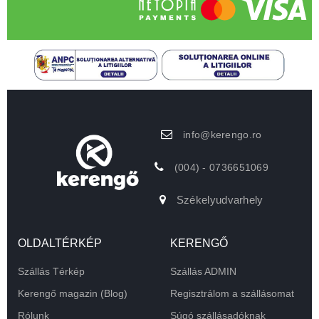
info@kerengo.ro
(004) - 0736651069
Székelyudvarhely
OLDALTÉRKÉP
KERENGŐ
Szállás Térkép
Szállás ADMIN
Kerengő magazin (Blog)
Regisztrálom a szállásomat
Rólunk
Súgó szállásadóknak