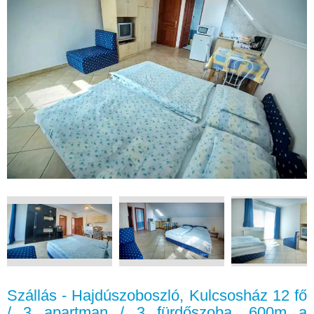
Szállás - Hajdúszoboszló, Kulcsosház 12 fő
/ 3 apartman / 3 fürdőszoba, 600m a