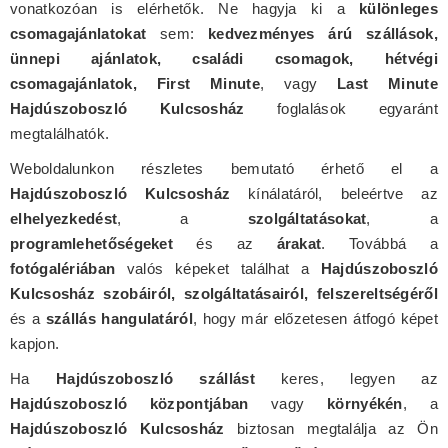
vonatkozóan is elérhetők. Ne hagyja ki a
különleges
csomagajánlatokat
sem:
kedvezményes árú szállások,
ünnepi ajánlatok, családi csomagok, hétvégi
csomagajánlatok, First Minute
, vagy
Last Minute
Hajdúszoboszló Kulcsosház
foglalások egyaránt
megtalálhatók.
Weboldalunkon részletes bemutató érhető el a
Hajdúszoboszló Kulcsosház
kínálatáról, beleértve az
elhelyezkedést
, a
szolgáltatásokat
, a
programlehetőségeket
és az
árakat
. Továbbá a
fotógalériában
valós képeket találhat a
Hajdúszoboszló
Kulcsosház szobáiról, szolgáltatásairól, felszereltségéről
és a
szállás hangulatáról
, hogy már előzetesen átfogó képet
kapjon.
Ha
Hajdúszoboszló szállást
keres, legyen az
Hajdúszoboszló központjában
vagy
környékén
, a
Hajdúszoboszló Kulcsosház
biztosan megtalálja az Ön