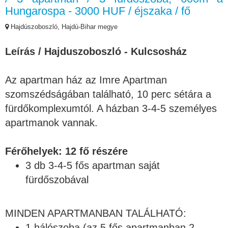
Hungarospa - 3000 HUF / éjszaka / fő
Hajdúszoboszló, Hajdú-Bihar megye
Leírás / Hajduszoboszló - Kulcsosház
Az apartman ház az Imre Apartman
szomszédságában található, 10 perc sétára a
fürdőkomplexumtól. A házban 3-4-5 személyes
apartmanok vannak.
Férőhelyek: 12 fő részére
3 db 3-4-5 fős apartman saját
fürdőszobával
MINDEN APARTMANBAN TALÁLHATÓ:
1 hálószoba (az 5 fős apartmanban 2