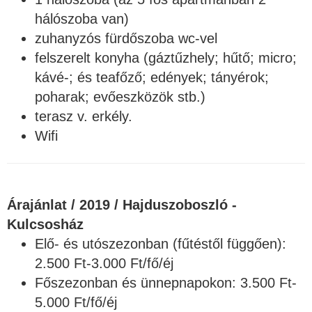
hálószoba van)
zuhanyzós fürdőszoba wc-vel
felszerelt konyha (gáztűzhely; hűtő; micro;
kávé-; és teafőző; edények; tányérok;
poharak; evőeszközök stb.)
terasz v. erkély.
Wifi
Árajánlat / 2019 / Hajduszoboszló -
Kulcsosház
Elő- és utószezonban (fűtéstől függően):
2.500 Ft-3.000 Ft/fő/éj
Főszezonban és ünnepnapokon: 3.500 Ft-
5.000 Ft/fő/éj