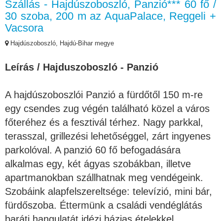
Szállás - Hajdúszoboszló, Panzió*** 60 fő /
30 szoba, 200 m az AquaPalace, Reggeli +
Vacsora
Hajdúszoboszló, Hajdú-Bihar megye
Leírás / Hajduszoboszló - Panzió
A hajdúszoboszlói Panzió a fürdőtől 150 m-re
egy csendes zug végén található közel a város
főteréhez és a fesztivál térhez. Nagy parkkal,
terasszal, grillezési lehetőséggel, zárt ingyenes
parkolóval. A panzió 60 fő befogadására
alkalmas egy, két ágyas szobákban, illetve
apartmanokban szállhatnak meg vendégeink.
Szobáink alapfelszereltsége: televízió, mini bár,
fürdőszoba. Éttermünk a családi vendéglátás
baráti hangulatát idézi házias ételekkel,