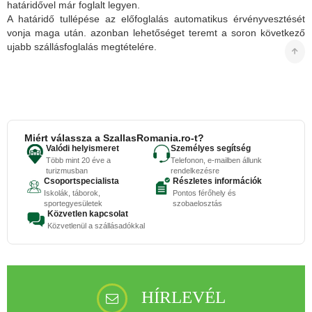
határidővel már foglalt legyen.
A határidő tullépése az előfoglalás automatikus érvényvesztését
vonja maga után. azonban lehetőséget teremt a soron következő
ujabb szállásfoglalás megtételére.
Miért válassza a SzallasRomania.ro-t?
Valódi helyismeret
Személyes segítség
Több mint 20 éve a
Telefonon, e-mailben állunk
turizmusban
rendelkezésre
Csoportspecialista
Részletes információk
Iskolák, táborok,
Pontos férőhely és
sportegyesületek
szobaelosztás
Közvetlen kapcsolat
Közvetlenül a szállásadókkal
HÍRLEVÉL