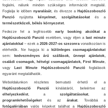
foglalni, nálunk minden szükséges információt megtalál.
Foglalja le időben
nyaralását
, és élvezze a
Hajdúszoboszló
Panzió
nyújtotta
kényelmet, szolgáltatásokat
és a
természetközeli, békés környezetet
.
Fedezze fel a legfrissebb
early booking akciókat a
Hajdúszoboszló Panzió
esetében, vagy éljen a
last minute
ajánlatokkal
– ezek a
2026-2027-os szezonra
vonatkozóan is
elérhetők. Ne hagyja ki a
különleges csomagajánlatokat
sem:
kedvezményes árú szállások, ünnepi ajánlatok,
családi csomagok, hétvégi csomagajánlatok, First Minute
,
vagy
Last Minute Hajdúszoboszló Panzió
foglalások
egyaránt megtalálhatók.
Weboldalunkon részletes bemutató érhető el a
Hajdúszoboszló Panzió
kínálatáról, beleértve az
elhelyezkedést
, a
szolgáltatásokat
, a
programlehetőségeket
és az
árakat
. Továbbá a
fotógalériában
valós képeket találhat a
Hajdúszoboszló