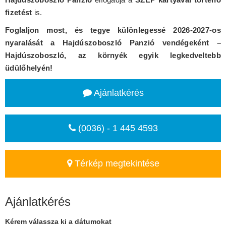
fizetést
is.
Foglaljon most, és tegye különlegessé 2026-2027-os
nyaralását a Hajdúszoboszló Panzió vendégeként –
Hajdúszoboszló, az környék egyik legkedveltebb
üdülőhelyén!
Ajánlatkérés
(0036) - 1 445 4593
Térkép megtekintése
Ajánlatkérés
Kérem válassza ki a dátumokat