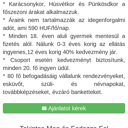
* Karácsonykor, Húsvétkor és Pünkösdkor a
főszezoni árakat alkalmazzuk.
* Áraink nem tartalmazzák az idegenforgalmi
adót, ami 590 HUF/fő/nap.
* Minden 18. éven aluli gyermek mentesül a
fizetés alól. Nálunk 0-3 éves korig az ellátás
ingyenes,12 éves korig 40% kedvezmény jár.
* Csoport esetén kedvezményt biztosítunk,
minden 20. fő ingyen üdül.
* 80 fő befogadásáig vállalunk rendezvényeket,
esküvőt, szüli- és névnapokat,
továbbképzéseket, évzáró banketteket.
Ajánlatot kérek