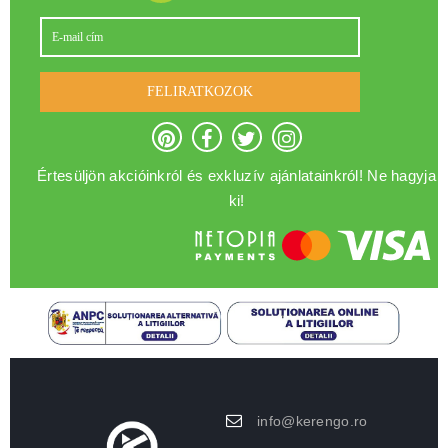
FELIRATKOZOK
Értesüljön akcióinkról és exkluzív ajánlatainkról! Ne hagyja
ki!
info@kerengo.ro