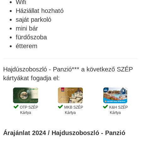
Wifi
Háziállat hozható
saját parkoló
mini bár
fürdőszoba
étterem
Hajdúszoboszló - Panzió*** a következő SZÉP
kártyákat fogadja el:
OTP SZÉP
MKB SZÉP
K&H SZÉP
Kártya
Kártya
Kártya
Árajánlat 2024 / Hajduszoboszló - Panzió