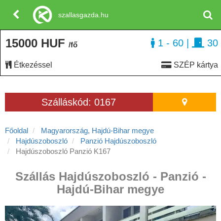
szallasgazda.hu
15000 HUF
1 - 60
|
30
/fő
Étkezéssel
SZÉP kártya
Szálláskód: 0167
Főoldal
Magyarország, Hajdú-Bihar megye
Hajdúszoboszló
Panzió Hajdúszoboszló
Hajdúszoboszló Panzió K167
Szállás Hajdúszoboszló - Panzió -
Hajdú-Bihar megye