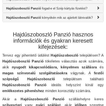
Hajdúszoboszló Panzió
fogad-e el Szép kártyás fizetést?
Hajdúszoboszló Panzió
környékén mik az ajánlott látnivalók?
Hajdúszoboszló Panzió hasznos
információk és gyakran keresett
kifejezések:
Tervez egy pihentető üdülést
Hajdúszoboszló
településen? A
Hajdúszoboszló Panzió
tökéletes választás azok számára,
akik
nyugodt kikapcsolódásra, kényelmes szállásra
és
magas színvonalú szolgáltatásokra
vágynak. A
festői
szépségű Hajdúszoboszló
településen található
Hajdúszoboszló Panzió
ideális helyszínt kínál egy
emlékezetes pihenéshez
minden korosztály számára.
Akár a
Hajdúszoboszló Panzió
szálláshelyre keres
szilveszteri
vagy
nyári szállást
, akár
időben
szeretne