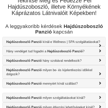
Tekintse Meg és Fedezze Fel
Hajdúszoboszló, illetve Környékének
Káprázatos Látnivalóit Képekben!
A leggyakoribb kérdések
Hajdúszoboszló
Panzió
kapcsán
Hajdúszoboszló Panzió
kínál-e Wellness | SPA szolgáltatásokat?
Hány vendéget tud fogadni a
Hajdúszoboszló Panzió
?
Hajdúszoboszló Panzió
hány szobával rendelkezik?
Hajdúszoboszló Panzió
milyen be- és kijelentkezési időkkel
dolgozik?
Hajdúszoboszló Panzió
mennyiért kínál szállást?
Hajdúszoboszló Panzió
milyen szolgáltatásokat kínál?
Hajdúszoboszló Panzió
milyen étkezési lehetőségeket kínál?