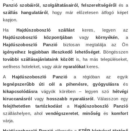
Panzió szobáiról, szolgáltatásairól, felszereltségéről
és a
szállás hangulatáról
, hogy már előzetesen átfogó képet
kapjon.
Ha
Hajdúszoboszló szállást
keres, legyen az
Hajdúszoboszló központjában
vagy
környékén
, a
Hajdúszoboszló Panzió
biztosan megtalálja az Ön
igényeihez legjobban illeszkedő lehetőséget
. Böngésszen
további szállásajánlataink között
is, ha más településeket,
wellness hoteleket, vagy akár
nyaralókat
keres.
A
Hajdúszoboszló Panzió
a régióban az egyik
legnépszerűbb úti cél a pihenésre, gyógyulásra
és
kikapcsolódásra
vágyók körében – legyen szó
hétvégi
kiruccanásról
vagy
hosszabb nyaralásról
. Válasszon egy
felejthetetlen tartózkodást
a
Hajdúszoboszló Panzió
szálláshelyen, ahol
vendégszeretet
,
minőség
és
komfort
várja.
Hajdúszoboszló Panzió
elfogadja a
SZÉP kártyával történő