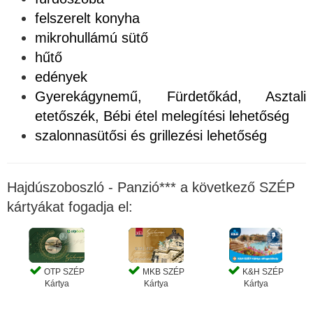
felszerelt konyha
mikrohullámú sütő
hűtő
edények
Gyerekágynemű, Fürdetőkád, Asztali
etetőszék, Bébi étel melegítési lehetőség
szalonnasütősi és grillezési lehetőség
Hajdúszoboszló - Panzió*** a következő SZÉP
kártyákat fogadja el:
OTP SZÉP
MKB SZÉP
K&H SZÉP
Kártya
Kártya
Kártya