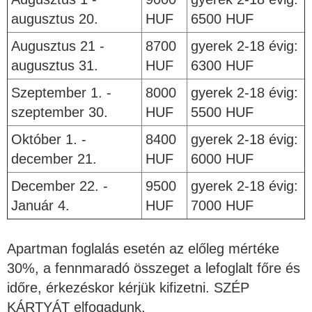
augusztus 20.
HUF
6500 HUF
Augusztus 21 -
8700
gyerek 2-18 évig:
augusztus 31.
HUF
6300 HUF
Szeptember 1. -
8000
gyerek 2-18 évig:
szeptember 30.
HUF
5500 HUF
Október 1. -
8400
gyerek 2-18 évig:
december 21.
HUF
6000 HUF
December 22. -
9500
gyerek 2-18 évig:
Január 4.
HUF
7000 HUF
Apartman foglalás esetén az előleg mértéke
30%, a fennmaradó összeget a lefoglalt főre és
időre, érkezéskor kérjük kifizetni. SZÉP
KÁRTYÁT elfogadunk.