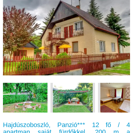
Hajdúszoboszló, Panzió*** 12 fő / 4
apartman saját fürdőkkel, 200 m a