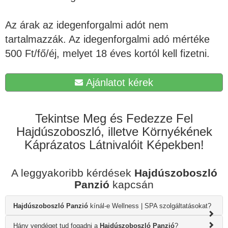
Az árak az idegenforgalmi adót nem
tartalmazzák. Az idegenforgalmi adó mértéke
500 Ft/fő/éj, melyet 18 éves kortól kell fizetni.
Ajánlatot kérek
Tekintse Meg és Fedezze Fel
Hajdúszoboszló, illetve Környékének
Káprázatos Látnivalóit Képekben!
A leggyakoribb kérdések
Hajdúszoboszló
Panzió
kapcsán
Hajdúszoboszló Panzió
kínál-e Wellness | SPA szolgáltatásokat?
Hány vendéget tud fogadni a
Hajdúszoboszló Panzió
?