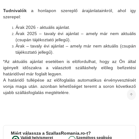
Tudnivalók
a honlapon szereplő árajánlatainkról, ahol igy
szerepel:
Árak 2026 - aktuális ajánlat.
Árak 2025 – tavaly évi ajánlat – amely már nem aktuális
(csupán tájékoztató jellegű).
Árak – tavaly évi ajánlat – amely már nem aktuális (csupán
tájékoztató jellegű).
*Az aktuális ajánlat esetében is elöfordulhat, hogy az Ön által
igényelt időszakra a választott szálláshely előleg befizetési
határidővel már foglalt legyen.
A határidő tullépése az előfoglalás automatikus érvényvesztését
vonja maga után. azonban lehetőséget teremt a soron következő
ujabb szállásfoglalás megtételére.
Miért válassza a SzallasRomania.ro-t?
Valódi helyismeret
Személyes segítség