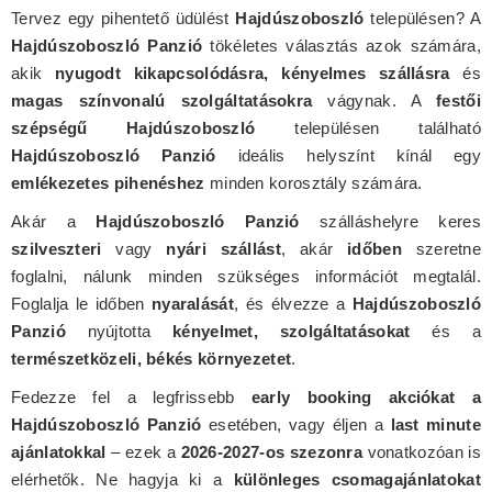
Tervez egy pihentető üdülést
Hajdúszoboszló
településen? A
Hajdúszoboszló Panzió
tökéletes választás azok számára,
akik
nyugodt kikapcsolódásra, kényelmes szállásra
és
magas színvonalú szolgáltatásokra
vágynak. A
festői
szépségű Hajdúszoboszló
településen található
Hajdúszoboszló Panzió
ideális helyszínt kínál egy
emlékezetes pihenéshez
minden korosztály számára.
Akár a
Hajdúszoboszló Panzió
szálláshelyre keres
szilveszteri
vagy
nyári szállást
, akár
időben
szeretne
foglalni, nálunk minden szükséges információt megtalál.
Foglalja le időben
nyaralását
, és élvezze a
Hajdúszoboszló
Panzió
nyújtotta
kényelmet, szolgáltatásokat
és a
természetközeli, békés környezetet
.
Fedezze fel a legfrissebb
early booking akciókat a
Hajdúszoboszló Panzió
esetében, vagy éljen a
last minute
ajánlatokkal
– ezek a
2026-2027-os szezonra
vonatkozóan is
elérhetők. Ne hagyja ki a
különleges csomagajánlatokat