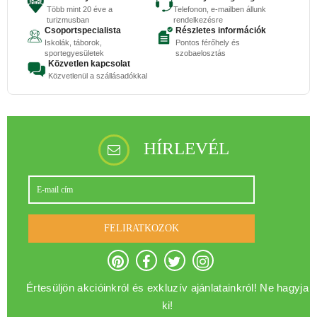
Több mint 20 éve a
Telefonon, e-mailben állunk
turizmusban
rendelkezésre
Csoportspecialista
Részletes információk
Iskolák, táborok,
Pontos férőhely és
sportegyesületek
szobaelosztás
Közvetlen kapcsolat
Közvetlenül a szállásadókkal
HÍRLEVÉL
FELIRATKOZOK
Értesüljön akcióinkról és exkluzív ajánlatainkról! Ne hagyja
ki!