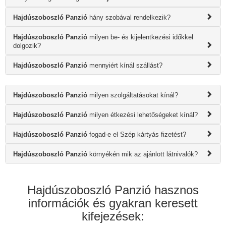
Hajdúszoboszló Panzió
hány szobával rendelkezik?
Hajdúszoboszló Panzió
milyen be- és kijelentkezési időkkel
dolgozik?
Hajdúszoboszló Panzió
mennyiért kínál szállást?
Hajdúszoboszló Panzió
milyen szolgáltatásokat kínál?
Hajdúszoboszló Panzió
milyen étkezési lehetőségeket kínál?
Hajdúszoboszló Panzió
fogad-e el Szép kártyás fizetést?
Hajdúszoboszló Panzió
környékén mik az ajánlott látnivalók?
Hajdúszoboszló Panzió hasznos
információk és gyakran keresett
kifejezések: