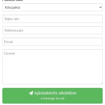
Ajánlatkérés elküldése
- a kerengo.hu-val -