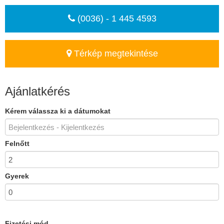
(0036) - 1 445 4593
Térkép megtekintése
Ajánlatkérés
Kérem válassza ki a dátumokat
Felnőtt
Gyerek
Fizetési mód