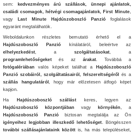
sem:
kedvezményes árú szállások, ünnepi ajánlatok,
családi csomagok, hétvégi csomagajánlatok, First Minute
,
vagy
Last Minute Hajdúszoboszló Panzió
foglalások
egyaránt megtalálhatók.
Weboldalunkon részletes bemutató érhető el a
Hajdúszoboszló Panzió
kínálatáról, beleértve az
elhelyezkedést
, a
szolgáltatásokat
, a
programlehetőségeket
és az
árakat
. Továbbá a
fotógalériában
valós képeket találhat a
Hajdúszoboszló
Panzió szobáiról, szolgáltatásairól, felszereltségéről
és a
szállás hangulatáról
, hogy már előzetesen átfogó képet
kapjon.
Ha
Hajdúszoboszló szállást
keres, legyen az
Hajdúszoboszló központjában
vagy
környékén
, a
Hajdúszoboszló Panzió
biztosan megtalálja az Ön
igényeihez legjobban illeszkedő lehetőséget
. Böngésszen
további szállásajánlataink között
is, ha más településeket,