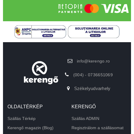
info@kerengo.ro
(004) - 0736651069
Székelyudvarhely
OLDALTÉRKÉP
KERENGŐ
Szállás Térkép
Szállás ADMIN
Kerengő magazin (Blog)
Regisztrálom a szállásomat