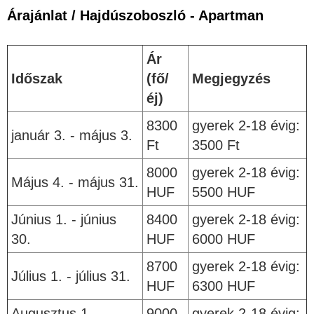
Árajánlat / Hajdúszoboszló - Apartman
Ár
Időszak
(fő/
Megjegyzés
éj)
8300
gyerek 2-18 évig:
január 3. - május 3.
Ft
3500 Ft
8000
gyerek 2-18 évig:
Május 4. - május 31.
HUF
5500 HUF
Június 1. - június
8400
gyerek 2-18 évig:
30.
HUF
6000 HUF
8700
gyerek 2-18 évig:
Július 1. - július 31.
HUF
6300 HUF
Augusztus 1 -
9000
gyerek 2-18 évig: