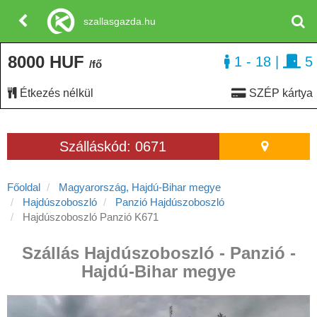
szallasgazda.hu
8000 HUF
1 - 18
|
5
/fő
Étkezés nélkül
SZÉP kártya
Szálláskód: 0671
Főoldal
Magyarország, Hajdú-Bihar megye
Hajdúszoboszló
Panzió Hajdúszoboszló
Hajdúszoboszló Panzió K671
Szállás Hajdúszoboszló - Panzió -
Hajdú-Bihar megye