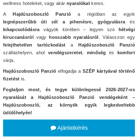
wellness hoteleket, vagy akár
nyaralókat
keres.
A
Hajdúszoboszló Panzió
a régióban az egyik
legnépszerűbb úti cél a pihenésre, gyógyulásra
és
kikapcsolódásra
vágyók körében – legyen szó
hétvégi
kiruccanásról
vagy
hosszabb nyaralásról
. Válasszon egy
felejthetetlen tartózkodást
a
Hajdúszoboszló Panzió
szálláshelyen, ahol
vendégszeretet
,
minőség
és
komfort
várja.
Hajdúszoboszló Panzió
elfogadja a
SZÉP kártyával történő
fizetést
is.
Foglaljon most, és tegye különlegessé 2026-2027-os
nyaralását a Hajdúszoboszló Panzió vendégeként –
Hajdúszoboszló, az környék egyik legkedveltebb
üdülőhelyén!
Ajánlatkérés