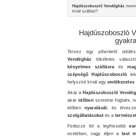
Hajdúszoboszló Vendégház
menny
kínál szállást?
Hajdúszoboszló V
gyakra
Tervez egy pihentető üdül
Vendégház
tökéletes válasz
kényelmes szállásra
és
mag
szépségű Hajdúszoboszló
tel
helyszínt kínál egy
emlékezetes
Akár a
Hajdúszoboszló Vendé
akár
időben
szeretne foglalni, 
időben
nyaralását
, és élvez
szolgáltatásokat
és a
természet
Fedezze fel a legfrissebb
ea
esetében, vagy éljen a
last m