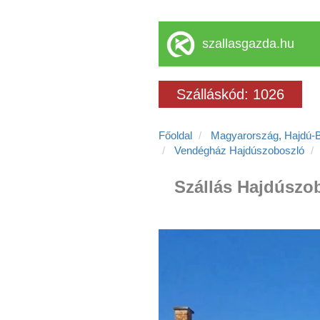
szallasgazda.hu
Szálláskód: 1026
Főoldal
Magyarország, Hajdú-
Vendégház Hajdúszoboszló
Szállás Hajdúszo