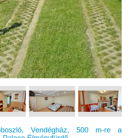
oboszló, Vendégház, 500 m-re a
-Palace Élményfürdő