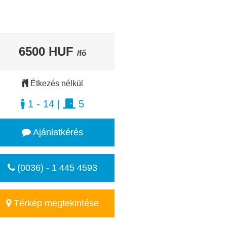
6500 HUF
/fő
Étkezés nélkül
1 - 14
|
5
Ajánlatkérés
(0036) - 1 445 4593
Térkép megtekintése