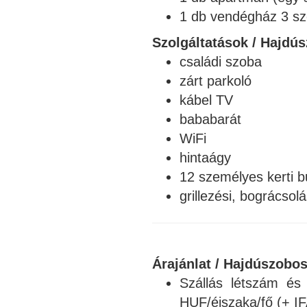
1 db vendégház 3 sz
Szolgáltatások / Hajdú
családi szoba
zárt parkoló
kábel TV
bababarát
WiFi
hintaágy
12 személyes kerti b
grillezési, bográcsol
Árajánlat / Hajdúszobo
Szállás létszám é
HUF/éjszaka/fő (+ IFA