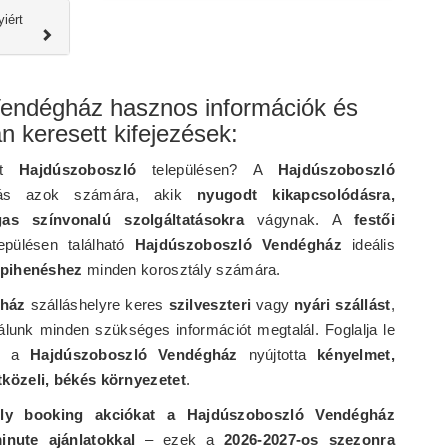
iért
endégház hasznos információk és
n keresett kifejezések:
ést
Hajdúszoboszló
településen? A
Hajdúszoboszló
tás azok számára, akik
nyugodt kikapcsolódásra,
as színvonalú szolgáltatásokra
vágynak. A
festői
epülésen található
Hajdúszoboszló Vendégház
ideális
 pihenéshez
minden korosztály számára.
gház
szálláshelyre keres
szilveszteri
vagy
nyári szállást
,
nálunk minden szükséges információt megtalál. Foglalja le
ze a
Hajdúszoboszló Vendégház
nyújtotta
kényelmet,
közeli, békés környezetet
.
rly booking akciókat a Hajdúszoboszló Vendégház
inute ajánlatokkal
– ezek a
2026-2027-os szezonra