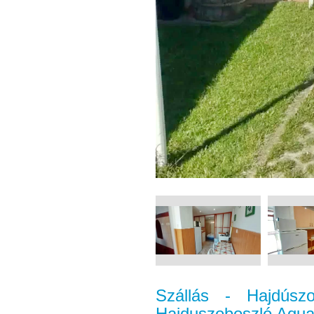
Szállás - Hajdúsz
Hajduszoboszló Aqua