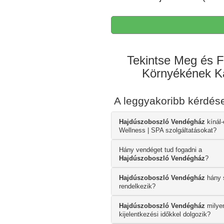
Tekintse Meg és F
Környékének Ká
A leggyakoribb kérdé
Hajdúszoboszló Vendégház
kínál-
Wellness | SPA szolgáltatásokat?
Hány vendéget tud fogadni a
Hajdúszoboszló Vendégház
?
Hajdúszoboszló Vendégház
hány 
rendelkezik?
Hajdúszoboszló Vendégház
milyen
kijelentkezési időkkel dolgozik?