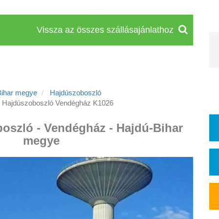
Vissza az összes szállásajánlathoz
Bihar megye
Hajdúszoboszló
Hajdúszoboszló Vendégház K1026
boszló - Vendégház - Hajdú-Bihar
megye