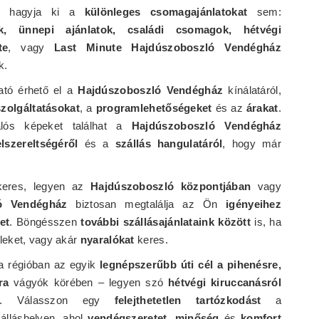
Ne hagyja ki a
különleges csomagajánlatokat
sem:
k, ünnepi ajánlatok, családi csomagok, hétvégi
te
, vagy
Last Minute Hajdúszoboszló Vendégház
k.
ató érhető el a
Hajdúszoboszló Vendégház
kínálatáról,
szolgáltatásokat
, a
programlehetőségeket
és az
árakat
.
ós képeket találhat a
Hajdúszoboszló Vendégház
elszereltségéről
és a
szállás hangulatáról
, hogy már
eres, legyen az
Hajdúszoboszló központjában
vagy
ó Vendégház
biztosan megtalálja az Ön
igényeihez
et
. Böngésszen
további szállásajánlataink között
is, ha
leket, vagy akár
nyaralókat
keres.
 régióban az egyik
legnépszerűbb úti cél a pihenésre,
ra
vágyók körében – legyen szó
hétvégi kiruccanásról
. Válasszon egy
felejthetetlen tartózkodást
a
álláshelyen, ahol
vendégszeretet
,
minőség
és
komfort