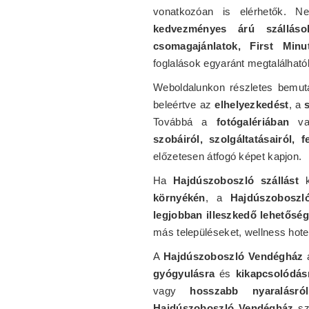
vonatkozóan is elérhetők. 
kedvezményes árú szálláso
csomagajánlatok, First Minu
foglalások egyaránt megtalálható
Weboldalunkon részletes bemut
beleértve az
elhelyezkedést
, a
Továbbá a
fotógalériában
val
szobáiról, szolgáltatásairól, f
előzetesen átfogó képet kapjon.
Ha
Hajdúszoboszló szállást
k
környékén
, a
Hajdúszoboszl
legjobban illeszkedő lehetőség
más településeket, wellness hote
A
Hajdúszoboszló Vendégház
a
gyógyulásra
és
kikapcsolódás
vagy
hosszabb nyaralásról
Hajdúszoboszló Vendégház
sz