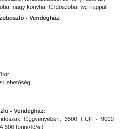
oba, nagy konyha, fürdőszoba, wc nappali
szoboszló - Vendégház:
űtor
ási lehetőség
szló - Vendégház:
s időszak függvényében: 6500 HUF - 9000
 500 forint/fő/éj)