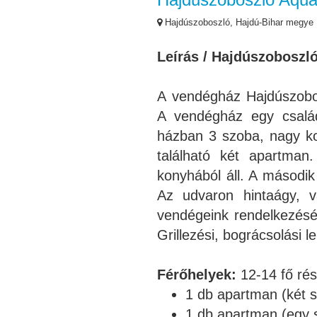
Hajdúszoboszló, Hajdú-Bihar megye
Leírás / Hajdúszoboszl
A vendégház Hajdúszobos
A vendégház egy család
házban 3 szoba, nagy ko
található két apartman
konyhából áll. A másodi
Az udvaron hintaágy, v
vendégeink rendelkezésér
Grillezési, bográcsolási 
Férőhelyek:
12-14 fő ré
1 db apartman (két s
1 db apartman (egy s