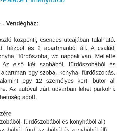
ó - Vendégház:
zló központi, csendes utcájában található.
i házból és 2 apartmanból áll. A családi
nyha, fürdőszoba, wc nappali van. Mellette
. Az első két szobából, fürdőszobából és
k apartman egy szoba, konyha, fürdőszobás.
alamint egy 12 személyes kerti bútor áll
e. Az autóval zárt udvarban lehet parkolni.
lehetőség adott.
szére
zobából, fürdőszobából és konyhából áll)
zobából, fürdőszobából és konyhából áll)