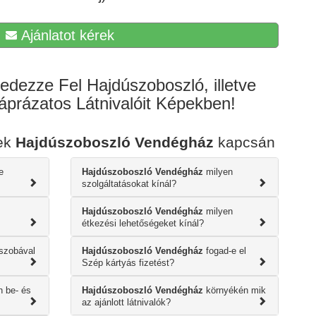
Ajánlatot kérek
edezze Fel Hajdúszoboszló, illetve
prázatos Látnivalóit Képekben!
sek
Hajdúszoboszló Vendégház
kapcsán
e
Hajdúszoboszló Vendégház
milyen
szolgáltatásokat kínál?
Hajdúszoboszló Vendégház
milyen
étkezési lehetőségeket kínál?
szobával
Hajdúszoboszló Vendégház
fogad-e el
Szép kártyás fizetést?
 be- és
Hajdúszoboszló Vendégház
környékén mik
az ajánlott látnivalók?