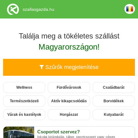
szallasgazda.hu
Találja meg a tökéletes szállást
Magyarországon!
Szűrők megjelenítése
Wellness
Fürdővárosok
Családbarát
Természetközeli
Aktív kikapcsolódás
Borvidékek
Várak és kastélyok
Horgászat
Kutyabarát
Csoportot szervez?
Iskolai kirándulás, tábor, sportcsoport vagy céges