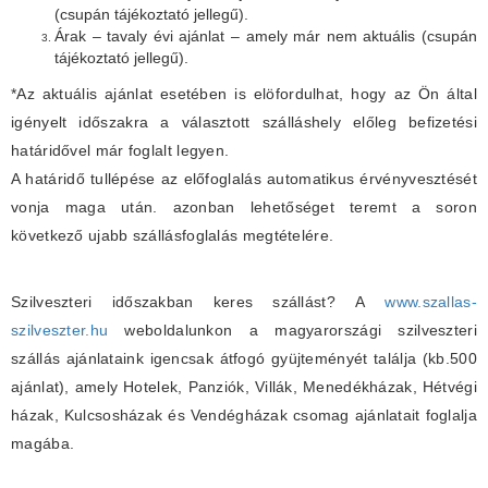
(csupán tájékoztató jellegű).
Árak – tavaly évi ajánlat – amely már nem aktuális (csupán
tájékoztató jellegű).
*Az aktuális ajánlat esetében is elöfordulhat, hogy az Ön által
igényelt időszakra a választott szálláshely előleg befizetési
határidővel már foglalt legyen.
A határidő tullépése az előfoglalás automatikus érvényvesztését
vonja maga után. azonban lehetőséget teremt a soron
következő ujabb szállásfoglalás megtételére.
Szilveszteri időszakban keres szállást? A
www.szallas-
szilveszter.hu
weboldalunkon a magyarországi szilveszteri
szállás ajánlataink igencsak átfogó gyüjteményét találja (kb.500
ajánlat), amely Hotelek, Panziók, Villák, Menedékházak, Hétvégi
házak, Kulcsosházak és Vendégházak csomag ajánlatait foglalja
magába.