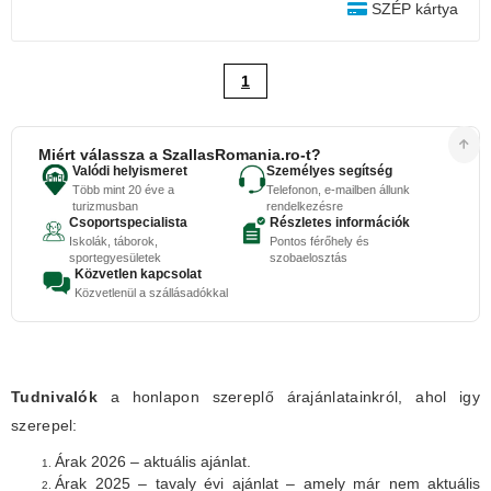
SZÉP kártya
1
Miért válassza a SzallasRomania.ro-t?
Valódi helyismeret
Személyes segítség
Több mint 20 éve a
Telefonon, e-mailben állunk
turizmusban
rendelkezésre
Csoportspecialista
Részletes információk
Iskolák, táborok,
Pontos férőhely és
sportegyesületek
szobaelosztás
Közvetlen kapcsolat
Közvetlenül a szállásadókkal
Tudnivalók
a honlapon szereplő árajánlatainkról, ahol igy
szerepel:
Árak 2026 – aktuális ajánlat.
Árak 2025 – tavaly évi ajánlat – amely már nem aktuális