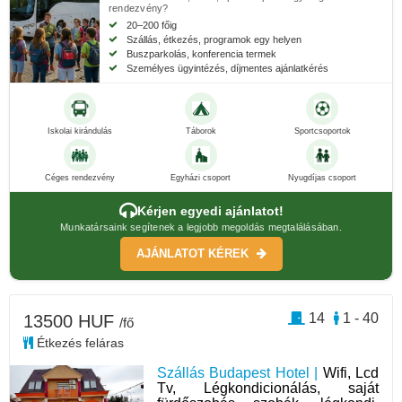
rendezvény?
20–200 főig
Szállás, étkezés, programok egy helyen
Buszparkolás, konferencia termek
Személyes ügyintézés, díjmentes ajánlatkérés
Iskolai kirándulás
Táborok
Sportcsoportok
Céges rendezvény
Egyházi csoport
Nyugdíjas csoport
Kérjen egyedi ajánlatot!
Munkatársaink segítenek a legjobb megoldás megtalálásában.
AJÁNLATOT KÉREK
14
1 - 40
13500 HUF
/fő
Étkezés feláras
Szállás Budapest Hotel |
Wifi, Lcd
Tv, Légkondicionálás, saját