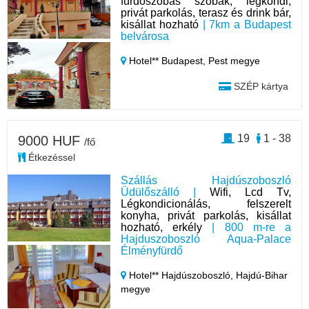
fürdőszobás szobák, légkondi,
privát parkolás, terasz és drink bár,
kisállat hozható
| 7km a Budapest
belvárosa
Hotel** Budapest,
Pest megye
SZÉP kártya
19
1 - 38
9000 HUF
/fő
Étkezéssel
Szállás Hajdúszoboszló
Üdülőszálló |
Wifi, Lcd Tv,
Légkondicionálás, felszerelt
konyha, privát parkolás, kisállat
hozható, erkély
| 800 m-re a
Hajduszoboszló Aqua-Palace
Élményfürdő
Hotel** Hajdúszoboszló,
Hajdú-Bihar
megye