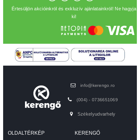
Értesüljön akcióinkról és exkluzív ajánlatainkról! Ne hagyja
ki!
info@kerengo.ro
(004) - 0736651069
Székelyudvarhely
OLDALTÉRKÉP
KERENGŐ