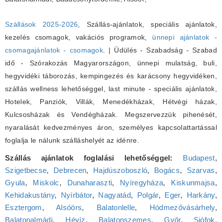
Szállások 2025-2026
, Szállás-ajánlatok, speciális ajánlatok,
kezelés csomagok, vakációs programok,
ünnepi ajánlatok -
csomagajánlatok - csomagok
. | Üdülés - Szabadság - Szabad
idő - Szórakozás Magyarországon, ünnepi mulatság, buli,
hegyvidéki táborozás, kempingezés és karácsony hegyvidéken,
szállás wellness lehetőséggel, last minute - speciális ajánlatok,
Hotelek, Panziók, Villák, Menedékházak, Hétvégi házak,
Kulcsosházak és Vendégházak. Megszervezzük pihenését,
nyaralását kedvezményes áron, személyes kapcsolattartással
foglalja le nálunk szálláshelyét az idénre.
Szállás ajánlatok foglalási lehetőséggel:
Budapest
,
Szigetbecse
,
Debrecen
,
Hajdúszoboszló
,
Bogács
,
Szarvas
,
Gyula
,
Miskolc
,
Dunaharaszti
,
Nyíregyháza
,
Kiskunmajsa
,
Kehidakustány
,
Nyírbátor
,
Nagyatád
,
Polgár
,
Eger
,
Harkány
,
Esztergom
,
Alsóörs
,
Balatonlelle
,
Hódmezővásárhely
,
Balatonalmádi
,
Hévíz
,
Balatonszemes
,
Győr
,
Siófok
,