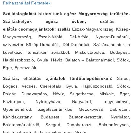
Felhasználási Feltételek
;
Szállásfoglalást biztosítunk egész Magyarország területén.
Szálláshelyek egész évben, szállás -
ellátás csomagajánlatok:
szállás Észak-Magyarország, Közép-
Magyarország, Észak-Alföld, Dél-Alföld, Nyugat-Dunántúl,
szilveszter Közép-Dunántúli, Dél-Dunántúli, Szállásajánlatok a
következő turisztikai zonákból: Miskolctapolca, Budapest,
Hajdúszoboszló, Gyula, Hévíz, Balaton – Balatonalmádi, Siófok,
Eger, Egerszalók
Szállás, ellátátás ajánlatok fürdőtelepüléseken:
Sarud,
Bogács, Vecsés, Cserépfalu, Gyula, Hajdúszoboszló, Siófok,
Polgár, Dunavarsány, Hévíz, Szigetbecse, Miskolc, Eger,
Esztergom, Nyíregyháza, Nagyatád, Legyesbénye,
Gyomaendrőd, Szigetszentmiklós, Mezőkövesd, Debrecen,
Kehidakustány, Budapest, Balatonkeresztúr, Nyírbátor,
Balatonmáriafürdő, Szeged, Dunaharaszti, Balatonfenyves,
Balatonalmádi, Badacsonytördemic, Alsóör
,