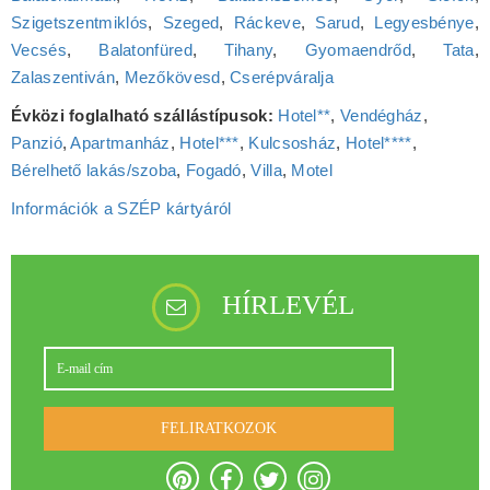
Szigetszentmiklós
,
Szeged
,
Ráckeve
,
Sarud
,
Legyesbénye
,
Vecsés
,
Balatonfüred
,
Tihany
,
Gyomaendrőd
,
Tata
,
Zalaszentiván
,
Mezőkövesd
,
Cserépváralja
Évközi foglalható szállástípusok:
Hotel**
,
Vendégház
,
Panzió
,
Apartmanház
,
Hotel***
,
Kulcsosház
,
Hotel****
,
Bérelhető lakás/szoba
,
Fogadó
,
Villa
,
Motel
Információk a SZÉP kártyáról
HÍRLEVÉL
FELIRATKOZOK