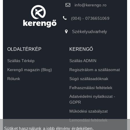
info@kerengo.ro
(004) - 0736651069
Székelyudvarhely
OLDALTÉRKÉP
KERENGŐ
Szállás Térkép
Szállás ADMIN
Kerengő magazin (Blog)
Regisztrálom a szállásomat
Rólunk
Súgó szállásadóknak
Felhasználási feltételek
Adatvédelmi nyilatkozat -
GDPR
Működési szabályzat
Lemondási feltételek
Sütiket használunk a jobb élmény érdekében.