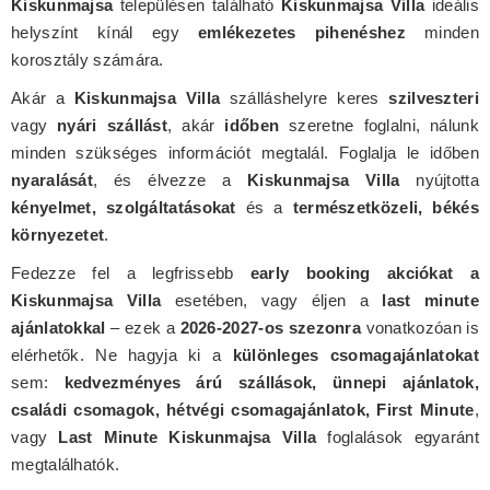
Kiskunmajsa
településen található
Kiskunmajsa Villa
ideális
helyszínt kínál egy
emlékezetes pihenéshez
minden
korosztály számára.
Akár a
Kiskunmajsa Villa
szálláshelyre keres
szilveszteri
vagy
nyári szállást
, akár
időben
szeretne foglalni, nálunk
minden szükséges információt megtalál. Foglalja le időben
nyaralását
, és élvezze a
Kiskunmajsa Villa
nyújtotta
kényelmet, szolgáltatásokat
és a
természetközeli, békés
környezetet
.
Fedezze fel a legfrissebb
early booking akciókat a
Kiskunmajsa Villa
esetében, vagy éljen a
last minute
ajánlatokkal
– ezek a
2026-2027-os szezonra
vonatkozóan is
elérhetők. Ne hagyja ki a
különleges csomagajánlatokat
sem:
kedvezményes árú szállások, ünnepi ajánlatok,
családi csomagok, hétvégi csomagajánlatok, First Minute
,
vagy
Last Minute Kiskunmajsa Villa
foglalások egyaránt
megtalálhatók.