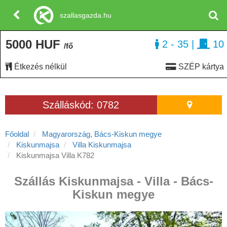
szallasgazda.hu
5000 HUF
2 - 35
|
10
/fő
Étkezés nélkül
SZÉP kártya
Szálláskód: 0782
Főoldal
Magyarország, Bács-Kiskun megye
Kiskunmajsa
Villa Kiskunmajsa
Kiskunmajsa Villa K782
Szállás Kiskunmajsa - Villa - Bács-
Kiskun megye