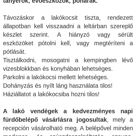
tányérok, evőeszközök, poharak.
Távozáskor a lakókocsit tiszta, rendezett
állapotban kell visszaadni a leltárban szereplő
készlet szerint. A hiányzó vagy sérült
eszközöket pótolni kell, vagy megtéríteni a
pótlását.
Tisztálkodni, mosogatni a kempingben lévő
vizesblokkban és konyhában lehetséges.
Parkolni a lakókocsi mellett lehetséges.
Dohányzás és nyílt láng használata tilos!
Háziállatot a lakókocsiba hozni tilos!
A lakó vendégek a kedvezményes napi
fürdőbelépő vásárlásra jogosultak
, mely a
recepción vásárolható meg. A belépővel minden