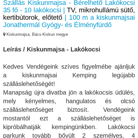
Szállás Kiskunmajsa - Bérelhető Lakókocsi
35 fő - 10 lakókocsi |
TV, mikrohullámú sütő,
kertibútorok, előtető
| 100 m a kiskunmajsai
Jonathermál Gyógy- és Élményfürdő
Kiskunmajsa, Bács-Kiskun megye
Leírás / Kiskunmajsa - Lakókocsi
Kedves Vendégeink szíves figyelmébe ajánljuk
a kiskunmajsai Kemping legújabb
szálláslehetőségét!
Manapság újra divatba jön a lakókocsis üdülés,
mely kényelmes, hangulatos és olcsó
szálláslehetőséget biztosít. Vendégeink
mostantól ezt a szálláslehetőséget is
kipróbálhatják kempingünkben. Lakókocsi
parkunk tovább bővült 2 személyes, 4