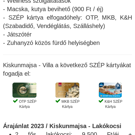
- Wellness szolgáltatások
- Macska, kutya bevihető (900 Ft / éj)
- SZÉP kártya elfogadóhely: OTP, MKB, K&H
(Szabadidő, Vendéglátás, Szálláshely)
- Játszótér
- Zuhanyzó közös fürdő helyiségben
Kiskunmajsa - Villa a következő SZÉP kártyákat
fogadja el:
OTP SZÉP
MKB SZÉP
K&H SZÉP
Kártya
Kártya
Kártya
Árajánlat 2023 / Kiskunmajsa - Lakókocsi
2 fős lakókocsi: 9.500 Ft/éj +