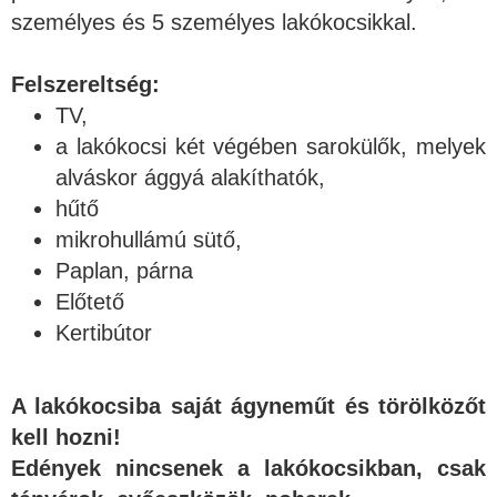
személyes és 5 személyes lakókocsikkal.
Felszereltség:
TV,
a lakókocsi két végében sarokülők, melyek
alváskor ággyá alakíthatók,
hűtő
mikrohullámú sütő,
Paplan, párna
Előtető
Kertibútor
A lakókocsiba saját ágyneműt és törölközőt
kell hozni!
Edények nincsenek a lakókocsikban, csak