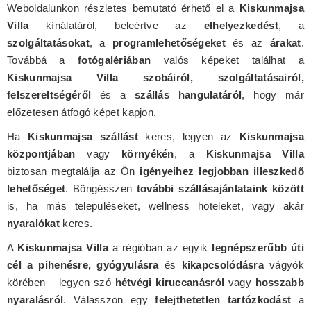
Weboldalunkon részletes bemutató érhető el a
Kiskunmajsa
Villa
kínálatáról, beleértve az
elhelyezkedést
, a
szolgáltatásokat
, a
programlehetőségeket
és az
árakat
.
Továbbá a
fotógalériában
valós képeket találhat a
Kiskunmajsa Villa szobáiról, szolgáltatásairól,
felszereltségéről
és a
szállás hangulatáról
, hogy már
előzetesen átfogó képet kapjon.
Ha
Kiskunmajsa szállást
keres, legyen az
Kiskunmajsa
központjában
vagy
környékén
, a
Kiskunmajsa Villa
biztosan megtalálja az Ön
igényeihez legjobban illeszkedő
lehetőséget
. Böngésszen
további szállásajánlataink között
is, ha más településeket, wellness hoteleket, vagy akár
nyaralókat
keres.
A
Kiskunmajsa Villa
a régióban az egyik
legnépszerűbb úti
cél a pihenésre, gyógyulásra
és
kikapcsolódásra
vágyók
körében – legyen szó
hétvégi kiruccanásról
vagy
hosszabb
nyaralásról
. Válasszon egy
felejthetetlen tartózkodást
a