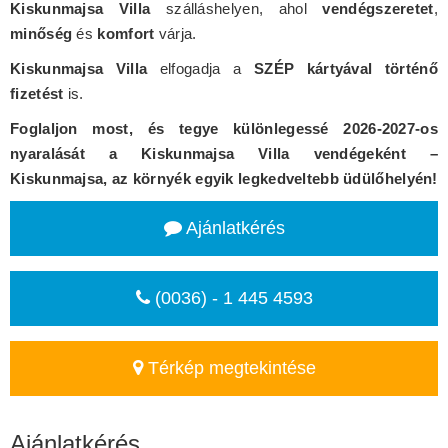
Kiskunmajsa Villa
szálláshelyen, ahol
vendégszeretet
,
minőség
és
komfort
várja.
Kiskunmajsa Villa
elfogadja a
SZÉP kártyával történő
fizetést
is.
Foglaljon most, és tegye különlegessé 2026-2027-os
nyaralását a Kiskunmajsa Villa vendégeként –
Kiskunmajsa, az környék egyik legkedveltebb üdülőhelyén!
Ajánlatkérés
(0036) - 1 445 4593
Térkép megtekintése
Ajánlatkérés