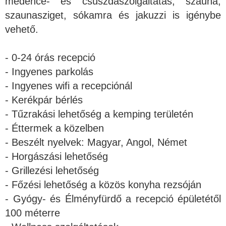
medence- és csúszdaszolgáltatás, szauna,
szaunasziget, sókamra és jakuzzi is igénybe
vehető.
- 0-24 órás recepció
- Ingyenes parkolás
- Ingyenes wifi a recepciónál
- Kerékpár bérlés
- Tűzrakási lehetőség a kemping területén
- Éttermek a közelben
- Beszélt nyelvek: Magyar, Angol, Német
- Horgászási lehetőség
- Grillezési lehetőség
- Főzési lehetőség a közös konyha rezsóján
- Gyógy- és Élményfürdő a recepció épületétől
100 méterre