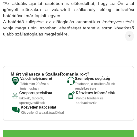
*Az aktuális ajánlat esetében is elöfordulhat, hogy az Ön által
igényelt időszakra a választott szálláshely előleg befizetési
határidővel már foglalt legyen.
A határidő tullépése az előfoglalás automatikus érvényvesztését
vonja maga után. azonban lehetőséget teremt a soron következő
ujabb szállásfoglalás megtételére.
Miért válassza a SzallasRomania.ro-t?
Valódi helyismeret
Személyes segítség
Több mint 20 éve a
Telefonon, e-mailben állunk
turizmusban
rendelkezésre
Csoportspecialista
Részletes információk
Iskolák, táborok,
Pontos férőhely és
sportegyesületek
szobaelosztás
Közvetlen kapcsolat
Közvetlenül a szállásadókkal