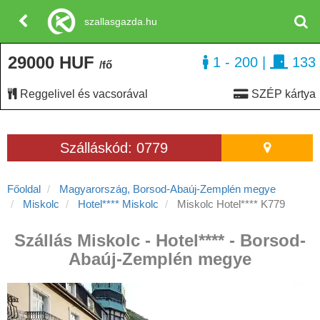
szallasgazda.hu
29000 HUF
1 - 200
|
133
/fő
Reggelivel és vacsorával
SZÉP kártya
Szálláskód: 0779
Főoldal
Magyarország, Borsod-Abaúj-Zemplén megye
Miskolc
Hotel**** Miskolc
Miskolc Hotel**** K779
Szállás Miskolc - Hotel**** - Borsod-
Abaúj-Zemplén megye