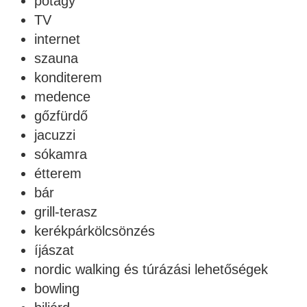
pótágy
TV
internet
szauna
konditerem
medence
gőzfürdő
jacuzzi
sókamra
étterem
bár
grill-terasz
kerékpárkölcsönzés
íjászat
nordic walking és túrázási lehetőségek
bowling