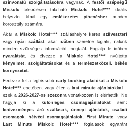
színvonalú szolgáltatásokra
vágynak. A
festői szépségű
Miskolc
településen található
Miskolc Hotel****
ideális
helyszínt kínál egy
emlékezetes pihenéshez
minden
korosztály számára.
Akár a
Miskolc Hotel****
szálláshelyre keres
szilveszteri
vagy
nyári szállást
, akár
időben
szeretne foglalni, nálunk
minden szükséges információt megtalál. Foglalja le időben
nyaralását
, és élvezze a
Miskolc Hotel****
nyújtotta
kényelmet, szolgáltatásokat
és a
természetközeli, békés
környezetet
.
Fedezze fel a legfrissebb
early booking akciókat a Miskolc
Hotel****
esetében, vagy éljen a
last minute ajánlatokkal
–
ezek a
2026-2027-os szezonra
vonatkozóan is elérhetők. Ne
hagyja ki a
különleges csomagajánlatokat
sem:
kedvezményes árú szállások, ünnepi ajánlatok, családi
csomagok, hétvégi csomagajánlatok, First Minute
, vagy
Last Minute Miskolc Hotel****
foglalások egyaránt