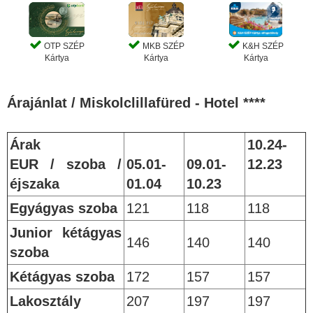
OTP SZÉP
MKB SZÉP
K&H SZÉP
Kártya
Kártya
Kártya
Árajánlat / Miskolclillafüred - Hotel ****
Árak
10.24-
EUR / szoba /
05.01-
09.01-
12.23
éjszaka
01.04
10.23
Egyágyas szoba
121
118
118
Junior kétágyas
146
140
140
szoba
Kétágyas szoba
172
157
157
Lakosztály
207
197
197