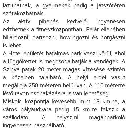
lazíthatnak, a gyermekek pedig a játszótéren
szórakozhatnak.
Az aktív pihenés kedvelői ingyenesen
edzhetnek a fitneszközpontban. Felár ellenében
biliárdozni, dartsozni, bowlingozni és horgászni
is lehet.
A Hotel épületét hatalmas park veszi körül, ahol
a függőkertet is megcsodálhatják a vendégek. A
Szinva patak 20 méter magas vízesése szintén
a közelben található. A helyi erdei vasút
megállója 250 méteren belül van. A 110 méterre
lévő tavon csónakázásra is van lehetőség.
Miskolc központja kevesebb mint 13 km-re, a
város pályaudvara pedig 15 km-re fekszik a
szállodától. A helyszíni magánparkoló
ingyenesen használható.