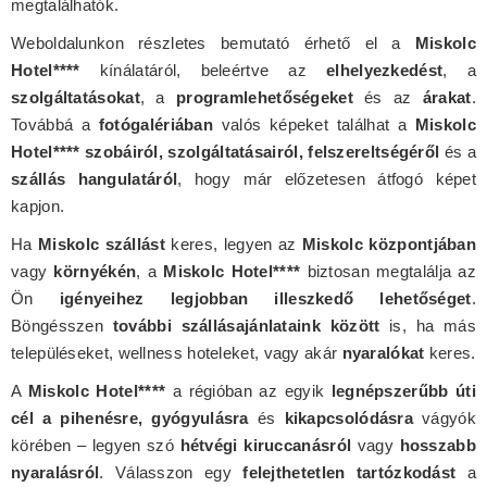
megtalálhatók.
Weboldalunkon részletes bemutató érhető el a
Miskolc
Hotel****
kínálatáról, beleértve az
elhelyezkedést
, a
szolgáltatásokat
, a
programlehetőségeket
és az
árakat
.
Továbbá a
fotógalériában
valós képeket találhat a
Miskolc
Hotel**** szobáiról, szolgáltatásairól, felszereltségéről
és a
szállás hangulatáról
, hogy már előzetesen átfogó képet
kapjon.
Ha
Miskolc szállást
keres, legyen az
Miskolc központjában
vagy
környékén
, a
Miskolc Hotel****
biztosan megtalálja az
Ön
igényeihez legjobban illeszkedő lehetőséget
.
Böngésszen
további szállásajánlataink között
is, ha más
településeket, wellness hoteleket, vagy akár
nyaralókat
keres.
A
Miskolc Hotel****
a régióban az egyik
legnépszerűbb úti
cél a pihenésre, gyógyulásra
és
kikapcsolódásra
vágyók
körében – legyen szó
hétvégi kiruccanásról
vagy
hosszabb
nyaralásról
. Válasszon egy
felejthetetlen tartózkodást
a