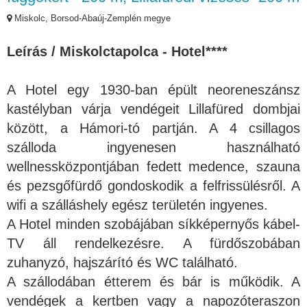
Miskolc, Borsod-Abaúj-Zemplén megye
Leírás / Miskolctapolca - Hotel****
A Hotel egy 1930-ban épült neoreneszánsz
kastélyban várja vendégeit Lillafüred dombjai
között, a Hámori-tó partján. A 4 csillagos
szálloda ingyenesen használható
wellnessközpontjában fedett medence, szauna
és pezsgőfürdő gondoskodik a felfrissülésről. A
wifi a szálláshely egész területén ingyenes.
A Hotel minden szobájában síkképernyős kábel-
TV áll rendelkezésre. A fürdőszobában
zuhanyzó, hajszárító és WC található.
A szállodában étterem és bár is működik. A
vendégek a kertben vagy a napozóteraszon