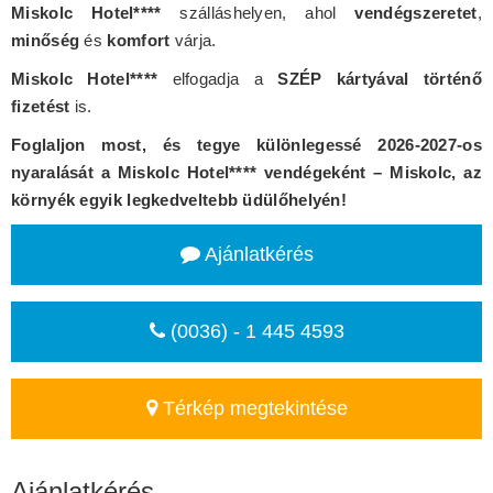
Miskolc Hotel****
szálláshelyen, ahol
vendégszeretet
,
minőség
és
komfort
várja.
Miskolc Hotel****
elfogadja a
SZÉP kártyával történő
fizetést
is.
Foglaljon most, és tegye különlegessé 2026-2027-os
nyaralását a Miskolc Hotel**** vendégeként – Miskolc, az
környék egyik legkedveltebb üdülőhelyén!
Ajánlatkérés
(0036) - 1 445 4593
Térkép megtekintése
Ajánlatkérés