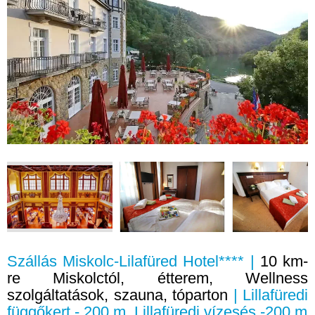
Szállás Miskolc-Lilafüred Hotel**** |
10 km-
re Miskolctól, étterem, Wellness
szolgáltatások, szauna, tóparton
| Lillafüredi
függőkert - 200 m, Lillafüredi vízesés -200 m