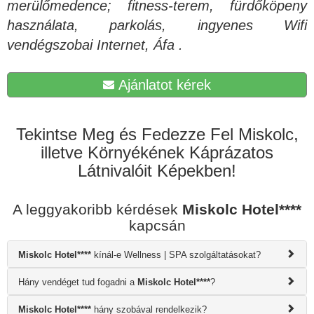
merülőmedence; fitness-terem, fürdőköpeny
használata, parkolás, ingyenes Wifi
vendégszobai Internet, Áfa .
Ajánlatot kérek
Tekintse Meg és Fedezze Fel Miskolc,
illetve Környékének Káprázatos
Látnivalóit Képekben!
A leggyakoribb kérdések
Miskolc Hotel****
kapcsán
Miskolc Hotel****
kínál-e Wellness | SPA szolgáltatásokat?
Hány vendéget tud fogadni a
Miskolc Hotel****
?
Miskolc Hotel****
hány szobával rendelkezik?