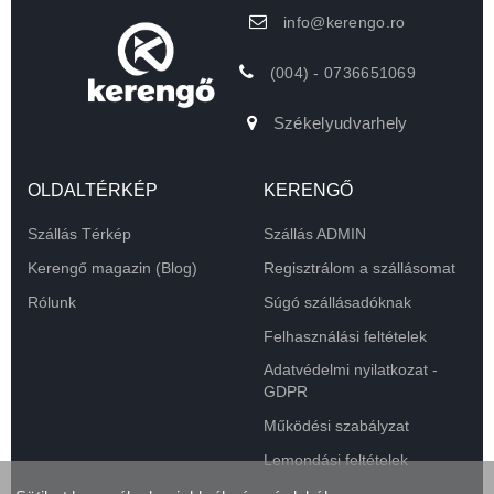
info@kerengo.ro
(004) - 0736651069
Székelyudvarhely
OLDALTÉRKÉP
KERENGŐ
Szállás Térkép
Szállás ADMIN
Kerengő magazin (Blog)
Regisztrálom a szállásomat
Rólunk
Súgó szállásadóknak
Felhasználási feltételek
Adatvédelmi nyilatkozat -
GDPR
Működési szabályzat
Lemondási feltételek