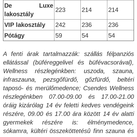
De Luxe
223
214
214
lakosztály
VIP lakosztály
242
236
236
Pótágy
59
54
54
A fenti árak tartalmazzák: szállás félpanziós
ellátással (büféreggelivel és büfévacsorával),
Wellness részlegénkben: uszoda, szauna,
infraszauna, pezsgőfürdő, gőzfürdő, beltéri
taposó- és merülőmedence; Csendes Wellness
részlegénkben 07.00-09.00 és 17.00-21.00
óráig kizárólag 14 év feletti kedves vendégeink
részére, 09.00 és 17.00 ára között 14 év alatti
gyermekek részére is: élménymedence,
sókamra, kültéri összeköttetésû finn szauna és