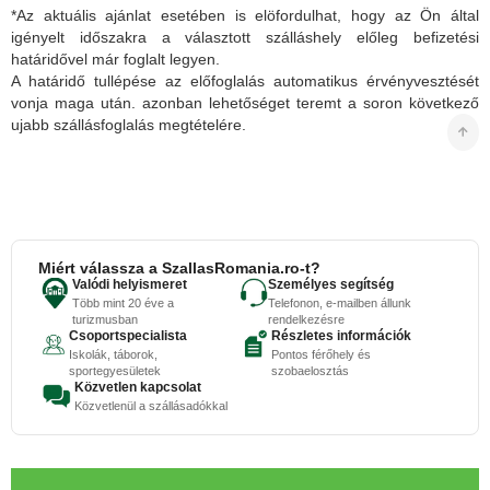
*Az aktuális ajánlat esetében is elöfordulhat, hogy az Ön által
igényelt időszakra a választott szálláshely előleg befizetési
határidővel már foglalt legyen.
A határidő tullépése az előfoglalás automatikus érvényvesztését
vonja maga után. azonban lehetőséget teremt a soron következő
ujabb szállásfoglalás megtételére.
Miért válassza a SzallasRomania.ro-t?
Valódi helyismeret
Személyes segítség
Több mint 20 éve a
Telefonon, e-mailben állunk
turizmusban
rendelkezésre
Csoportspecialista
Részletes információk
Iskolák, táborok,
Pontos férőhely és
sportegyesületek
szobaelosztás
Közvetlen kapcsolat
Közvetlenül a szállásadókkal