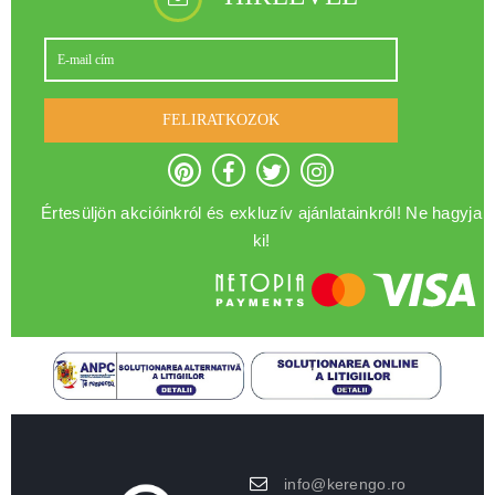
FELIRATKOZOK
Értesüljön akcióinkról és exkluzív ajánlatainkról! Ne hagyja
ki!
info@kerengo.ro