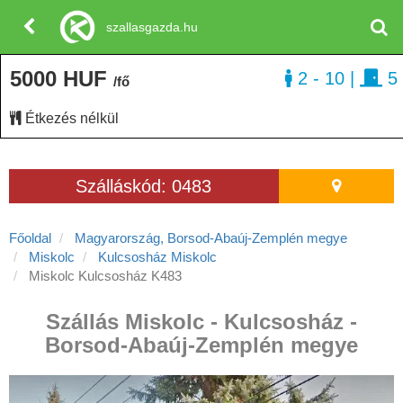
szallasgazda.hu
5000 HUF
2 - 10
|
5
/fő
Étkezés nélkül
Szálláskód: 0483
Főoldal
Magyarország, Borsod-Abaúj-Zemplén megye
Miskolc
Kulcsosház Miskolc
Miskolc Kulcsosház K483
Szállás Miskolc - Kulcsosház -
Borsod-Abaúj-Zemplén megye