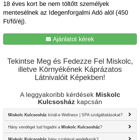
18 éves kort be nem töltőtt személyek
mentesélnek az Idegenforgalmi Adó alól (450
Ft/fő/éj).
Ajánlatot kérek
Tekintse Meg és Fedezze Fel Miskolc,
illetve Környékének Káprázatos
Látnivalóit Képekben!
A leggyakoribb kérdések
Miskolc
Kulcsosház
kapcsán
Miskolc Kulcsosház
kínál-e Wellness | SPA szolgáltatásokat?
Hány vendéget tud fogadni a
Miskolc Kulcsosház
?
Miskolc Kulcsosház
hány szobával rendelkezik?