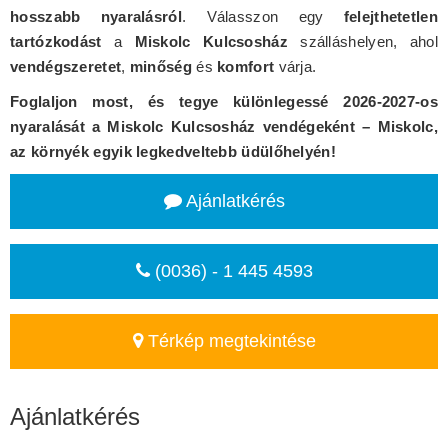
hosszabb nyaralásról
. Válasszon egy
felejthetetlen
tartózkodást
a
Miskolc Kulcsosház
szálláshelyen, ahol
vendégszeretet
,
minőség
és
komfort
várja.
Foglaljon most, és tegye különlegessé 2026-2027-os
nyaralását a Miskolc Kulcsosház vendégeként – Miskolc,
az környék egyik legkedveltebb üdülőhelyén!
Ajánlatkérés
(0036) - 1 445 4593
Térkép megtekintése
Ajánlatkérés