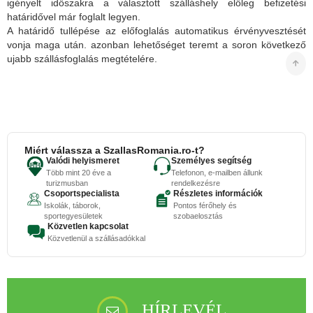
igényelt időszakra a választott szálláshely előleg befizetési
határidővel már foglalt legyen.
A határidő tullépése az előfoglalás automatikus érvényvesztését
vonja maga után. azonban lehetőséget teremt a soron következő
ujabb szállásfoglalás megtételére.
Miért válassza a SzallasRomania.ro-t?
Valódi helyismeret
Személyes segítség
Több mint 20 éve a
Telefonon, e-mailben állunk
turizmusban
rendelkezésre
Csoportspecialista
Részletes információk
Iskolák, táborok,
Pontos férőhely és
sportegyesületek
szobaelosztás
Közvetlen kapcsolat
Közvetlenül a szállásadókkal
HÍRLEVÉL