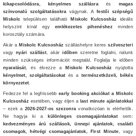
kikapcsolódásra, kényelmes szállásra
és
magas
színvonalú szolgáltatásokra
vágynak. A
festői szépségű
Miskolc
településen található
Miskolc Kulcsosház
ideális
helyszínt kínál egy
emlékezetes pihenéshez
minden
korosztály számára.
Akár a
Miskolc Kulcsosház
szálláshelyre keres
szilveszteri
vagy
nyári szállást
, akár
időben
szeretne foglalni, nálunk
minden szükséges információt megtalál. Foglalja le időben
nyaralását
, és élvezze a
Miskolc Kulcsosház
nyújtotta
kényelmet, szolgáltatásokat
és a
természetközeli, békés
környezetet
.
Fedezze fel a legfrissebb
early booking akciókat a Miskolc
Kulcsosház
esetében, vagy éljen a
last minute ajánlatokkal
– ezek a
2026-2027-os szezonra
vonatkozóan is elérhetők.
Ne hagyja ki a
különleges csomagajánlatokat
sem:
kedvezményes árú szállások, ünnepi ajánlatok, családi
csomagok, hétvégi csomagajánlatok, First Minute
, vagy