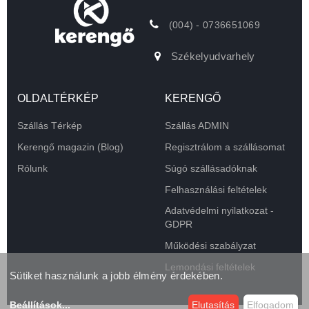
(004) - 0736651069
Székelyudvarhely
OLDALTÉRKÉP
KERENGŐ
Szállás Térkép
Szállás ADMIN
Kerengő magazin (Blog)
Regisztrálom a szállásomat
Rólunk
Súgó szállásadóknak
Felhasználási feltételek
Adatvédelmi nyilatkozat -
GDPR
Működési szabályzat
Lemondási feltételek
Sütiket használunk a jobb élmény érdekében.
Beállítások
...
Elutasítás
Elfogadom