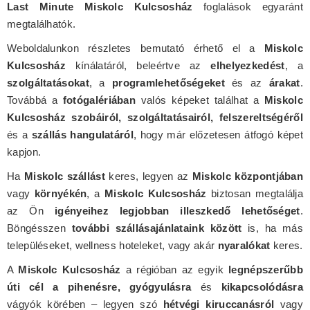
Last Minute Miskolc Kulcsosház
foglalások egyaránt
megtalálhatók.
Weboldalunkon részletes bemutató érhető el a
Miskolc
Kulcsosház
kínálatáról, beleértve az
elhelyezkedést
, a
szolgáltatásokat
, a
programlehetőségeket
és az
árakat
.
Továbbá a
fotógalériában
valós képeket találhat a
Miskolc
Kulcsosház szobáiról, szolgáltatásairól, felszereltségéről
és a
szállás hangulatáról
, hogy már előzetesen átfogó képet
kapjon.
Ha
Miskolc szállást
keres, legyen az
Miskolc központjában
vagy
környékén
, a
Miskolc Kulcsosház
biztosan megtalálja
az Ön
igényeihez legjobban illeszkedő lehetőséget
.
Böngésszen
további szállásajánlataink között
is, ha más
településeket, wellness hoteleket, vagy akár
nyaralókat
keres.
A
Miskolc Kulcsosház
a régióban az egyik
legnépszerűbb
úti cél a pihenésre, gyógyulásra
és
kikapcsolódásra
vágyók körében – legyen szó
hétvégi kiruccanásról
vagy