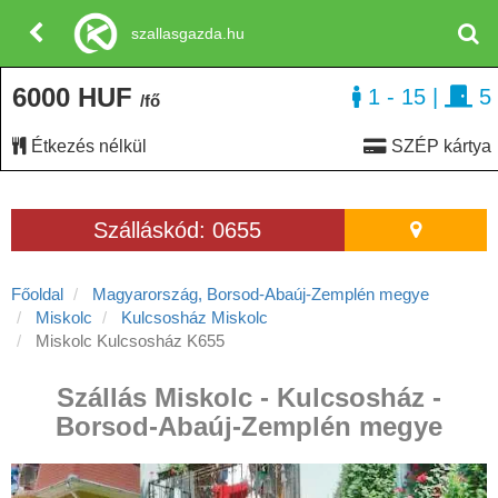
szallasgazda.hu
6000 HUF
1 - 15
|
5
/fő
Étkezés nélkül
SZÉP kártya
Szálláskód: 0655
Főoldal
Magyarország, Borsod-Abaúj-Zemplén megye
Miskolc
Kulcsosház Miskolc
Miskolc Kulcsosház K655
Szállás Miskolc - Kulcsosház -
Borsod-Abaúj-Zemplén megye