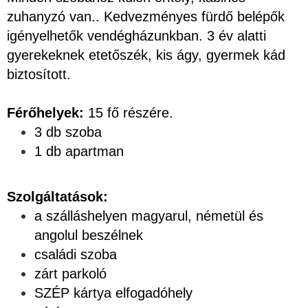
zuhanyzó van.. Kedvezményes fürdő belépők
igényelhetők vendégházunkban. 3 év alatti
gyerekeknek etetőszék, kis ágy, gyermek kád
biztosított.
Férőhelyek:
15 fő részére.
3 db szoba
1 db apartman
Szolgáltatások:
a szálláshelyen magyarul, németül és
angolul beszélnek
családi szoba
zárt parkoló
SZÉP kártya elfogadóhely