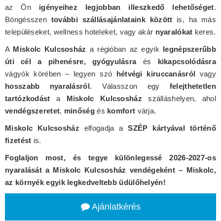
az Ön
igényeihez legjobban illeszkedő lehetőséget
.
Böngésszen
további szállásajánlataink között
is, ha más
településeket, wellness hoteleket, vagy akár
nyaralókat
keres.
A
Miskolc Kulcsosház
a régióban az egyik
legnépszerűbb
úti cél a pihenésre, gyógyulásra
és
kikapcsolódásra
vágyók körében – legyen szó
hétvégi kiruccanásról
vagy
hosszabb nyaralásról
. Válasszon egy
felejthetetlen
tartózkodást
a
Miskolc Kulcsosház
szálláshelyen, ahol
vendégszeretet
,
minőség
és
komfort
várja.
Miskolc Kulcsosház
elfogadja a
SZÉP kártyával történő
fizetést
is.
Foglaljon most, és tegye különlegessé 2026-2027-os
nyaralását a Miskolc Kulcsosház vendégeként – Miskolc,
az környék egyik legkedveltebb üdülőhelyén!
Ajánlatkérés