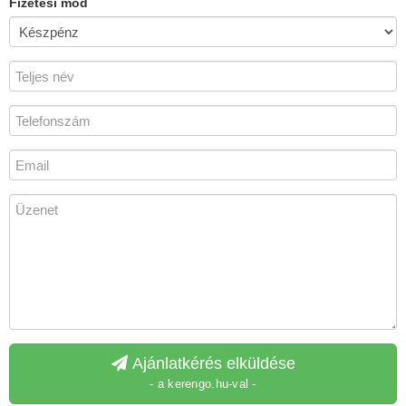
Fizetési mód
Ajánlatkérés elküldése
- a kerengo.hu-val -