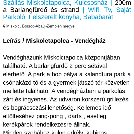
Szállás Miskolctapolca, Kulcsosház |
200m
a Barlangfürdő és strand
| Wifi, Tv, Saját
Parkoló, Felszerelt konyha, Bababarát
Miskolc, Borsod-Abaúj-Zemplén megye
Leírás / Miskolctapolca - Vendégház
Vendégházunk Miskolctapolca központjában
található. A barlangfürdő 2 perc sétával
elérhető. A park a bob pálya a kalandtúra park a
csónakázó tó és a gyermek játszó tér közvetlen
mellette található. A vendégházban a parkolás
zárt és ingyenes. Az udvaron korszerű grillezési
és bográcsozási lehetőség. Kellemes idő
eltöltéséhez ping-pong , darts , esetleg
kerékpárok rendelkezésre állnak.
Minden szobához külön erkély, kabinos