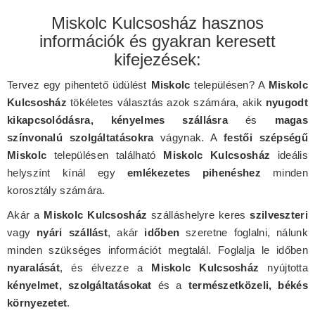
Miskolc Kulcsosház hasznos
információk és gyakran keresett
kifejezések:
Tervez egy pihentető üdülést
Miskolc
településen? A
Miskolc
Kulcsosház
tökéletes választás azok számára, akik
nyugodt
kikapcsolódásra, kényelmes szállásra
és
magas
színvonalú szolgáltatásokra
vágynak. A
festői szépségű
Miskolc
településen található
Miskolc Kulcsosház
ideális
helyszínt kínál egy
emlékezetes pihenéshez
minden
korosztály számára.
Akár a
Miskolc Kulcsosház
szálláshelyre keres
szilveszteri
vagy
nyári szállást
, akár
időben
szeretne foglalni, nálunk
minden szükséges információt megtalál. Foglalja le időben
nyaralását
, és élvezze a
Miskolc Kulcsosház
nyújtotta
kényelmet, szolgáltatásokat
és a
természetközeli, békés
környezetet
.