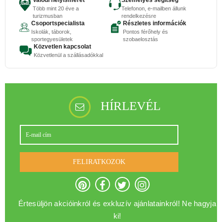
Valódi helyismeret
Személyes segítség
Több mint 20 éve a
Telefonon, e-mailben állunk
turizmusban
rendelkezésre
Csoportspecialista
Részletes információk
Iskolák, táborok,
Pontos férőhely és
sportegyesületek
szobaelosztás
Közvetlen kapcsolat
Közvetlenül a szállásadókkal
HÍRLEVÉL
FELIRATKOZOK
Értesüljön akcióinkról és exkluzív ajánlatainkról! Ne hagyja
ki!