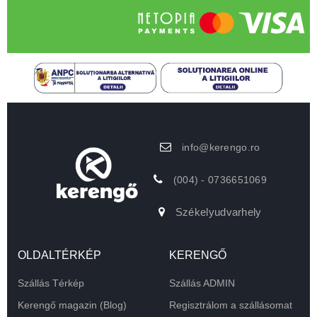
info@kerengo.ro
(004) - 0736651069
Székelyudvarhely
OLDALTÉRKÉP
KERENGŐ
Szállás Térkép
Szállás ADMIN
Kerengő magazin (Blog)
Regisztrálom a szállásomat