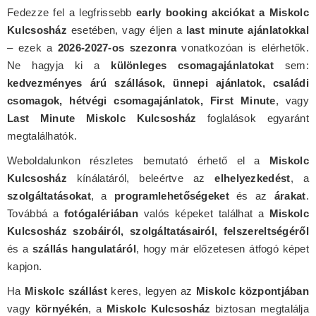
Fedezze fel a legfrissebb
early booking akciókat a Miskolc
Kulcsosház
esetében, vagy éljen a
last minute ajánlatokkal
– ezek a
2026-2027-os szezonra
vonatkozóan is elérhetők.
Ne hagyja ki a
különleges csomagajánlatokat
sem:
kedvezményes árú szállások, ünnepi ajánlatok, családi
csomagok, hétvégi csomagajánlatok, First Minute
, vagy
Last Minute Miskolc Kulcsosház
foglalások egyaránt
megtalálhatók.
Weboldalunkon részletes bemutató érhető el a
Miskolc
Kulcsosház
kínálatáról, beleértve az
elhelyezkedést
, a
szolgáltatásokat
, a
programlehetőségeket
és az
árakat
.
Továbbá a
fotógalériában
valós képeket találhat a
Miskolc
Kulcsosház szobáiról, szolgáltatásairól, felszereltségéről
és a
szállás hangulatáról
, hogy már előzetesen átfogó képet
kapjon.
Ha
Miskolc szállást
keres, legyen az
Miskolc központjában
vagy
környékén
, a
Miskolc Kulcsosház
biztosan megtalálja