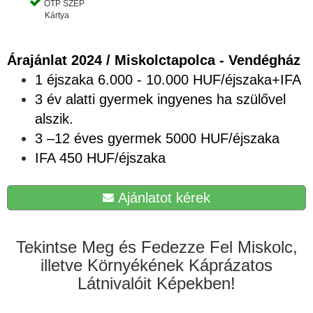
OTP SZÉP
Kártya
Árajánlat 2024 / Miskolctapolca - Vendégház
1 éjszaka 6.000 - 10.000 HUF/éjszaka+IFA
3 év alatti gyermek ingyenes ha szülővel
alszik.
3 –12 éves gyermek 5000 HUF/éjszaka
IFA 450 HUF/éjszaka
Ajánlatot kérek
Tekintse Meg és Fedezze Fel Miskolc,
illetve Környékének Káprázatos
Látnivalóit Képekben!