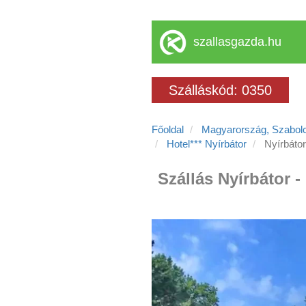
szallasgazda.hu
Szálláskód: 0350
Főoldal
Magyarország, Szabol
Hotel*** Nyírbátor
Nyírbátor
Szállás Nyírbátor -