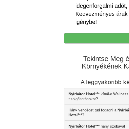
idegenforgalmi adót,
Kedvezményes árak t
igénybe!
Tekintse Meg és
Környékének Ká
A leggyakoribb k
Nyírbátor Hotel***
kínál-e Wellness
szolgáltatásokat?
Hány vendéget tud fogadni a
Nyírbá
Hotel***
?
Nyírbátor Hotel***
hány szobával