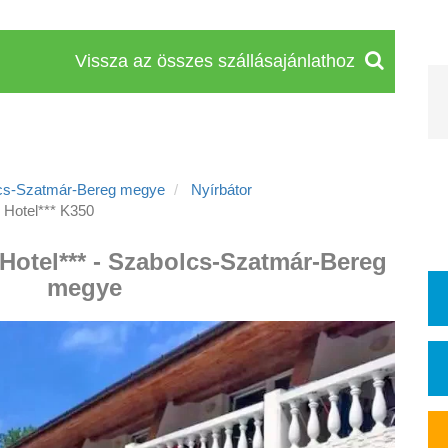
Vissza az összes szállásajánlathoz
cs-Szatmár-Bereg megye
Nyírbátor
 Hotel*** K350
 Hotel*** - Szabolcs-Szatmár-Bereg
megye