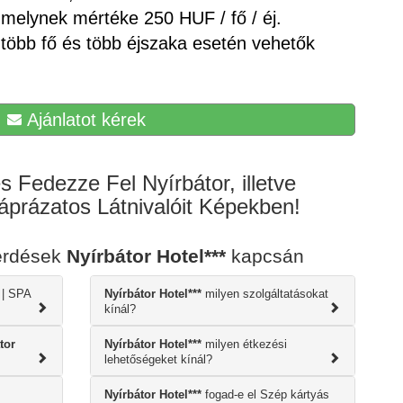
 melynek mértéke 250 HUF / fő / éj.
öbb fő és több éjszaka esetén vehetők
Ajánlatot kérek
 Fedezze Fel Nyírbátor, illetve
prázatos Látnivalóit Képekben!
érdések
Nyírbátor Hotel***
kapcsán
 | SPA
Nyírbátor Hotel***
milyen szolgáltatásokat
kínál?
tor
Nyírbátor Hotel***
milyen étkezési
lehetőségeket kínál?
Nyírbátor Hotel***
fogad-e el Szép kártyás