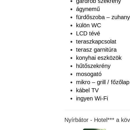
gardrób szekrény
ágynemű
fürdőszoba – zuhany
külön WC
LCD tévé
teraszkapcsolat
terasz garnitúra
konyhai eszközök
hűtőszekrény
mosogató
mikro – grill / főzőlap
kábel TV
ingyen Wi-Fi
Nyírbátor - Hotel*** a kö