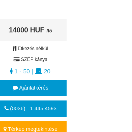
14000 HUF
/fő
Étkezés nélkül
SZÉP kártya
1 - 50
|
20
Ajánlatkérés
(0036) - 1 445 4593
Térkép megtekintése