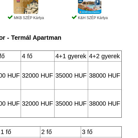
MKB SZÉP Kártya
K&H SZÉP Kártya
tor - Termál Apartman
fő
4 fő
4+1 gyerek
4+2 gyerek
00 HUF
32000 HUF
35000 HUF
38000 HUF
00 HUF
32000 HUF
35000 HUF
38000 HUF
1 fő
2 fő
3 fő