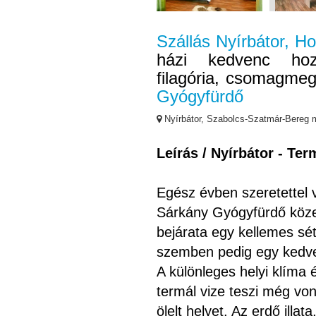
Szállás Nyírbátor, Ho
házi kedvenc hozh
filagória, csomagme
Gyógyfürdő
Nyírbátor, Szabolcs-Szatmár-Bereg
Leírás / Nyírbátor - Te
Egész évben szeretettel v
Sárkány Gyógyfürdő köze
bejárata egy kellemes sé
szemben pedig egy kedvel
A különleges helyi klíma 
termál vize teszi még vo
ölelt helyet. Az erdő illat