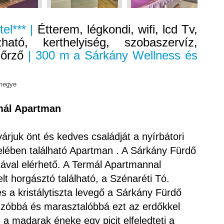
tel*** |
Étterem, légkondi, wifi, lcd Tv,
ató, kerthelyiség, szobaszervíz,
gőrző
| 300 m a Sárkány Wellness és
 megye
rmál Apartman
árjuk önt és kedves családját a nyírbátori
lében található Apartman . A Sárkány Fürdő
tával elérhető. A Termál Apartmannal
t horgásztó található, a Szénaréti Tó.
és a kristálytiszta levegő a Sárkány Fürdő
nzóbbá és marasztalóbbá ezt az erdőkkel
a, a madarak éneke egy picit elfeledteti a