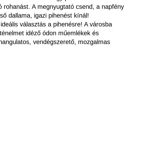
ó rohanást. A megnyugtató csend, a napfény
ső dallama, igazi pihenést kínál!
ideális választás a pihenésre! A városba
örténelmet idéző ódon műemlékek és
ó hangulatos, vendégszerető, mozgalmas