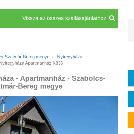
Vissza az összes szállásajánlathoz
cs-Szatmár-Bereg megye
Nyíregyháza
Nyíregyháza Apartmanház K836
háza - Apartmanház - Szabolcs-
tmár-Bereg megye