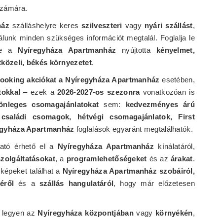
számára.
ház
szálláshelyre keres
szilveszteri
vagy
nyári szállást
,
nálunk minden szükséges információt megtalál. Foglalja le
ze a
Nyíregyháza Apartmanház
nyújtotta
kényelmet,
közeli, békés környezetet
.
booking akciókat a Nyíregyháza Apartmanház
esetében,
tokkal
– ezek a
2026-2027-os szezonra
vonatkozóan is
önleges csomagajánlatokat
sem:
kedvezményes árú
 családi csomagok, hétvégi csomagajánlatok, First
egyháza Apartmanház
foglalások egyaránt megtalálhatók.
tató érhető el a
Nyíregyháza Apartmanház
kínálatáról,
szolgáltatásokat
, a
programlehetőségeket
és az
árakat
.
képeket találhat a
Nyíregyháza Apartmanház szobáiról,
géről
és a
szállás hangulatáról
, hogy már előzetesen
 legyen az
Nyíregyháza központjában
vagy
környékén
,