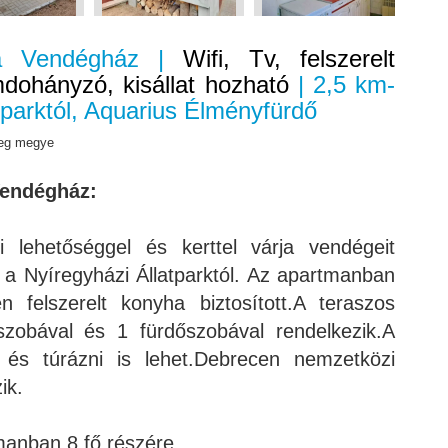
za Vendégház |
Wifi, Tv, felszerelt
dohányzó, kisállat hozható
| 2,5 km-
tparktól, Aquarius Élményfürdő
reg megye
Vendégház:
 lehetőséggel és kerttel várja vendégeit
a Nyíregyházi Állatparktól. Az apartmanban
n felszerelt konyha biztosított.A teraszos
ószobával és 1 fürdőszobával rendelkezik.A
 és túrázni is lehet.Debrecen nemzetközi
ik.
manban 8 fő részére