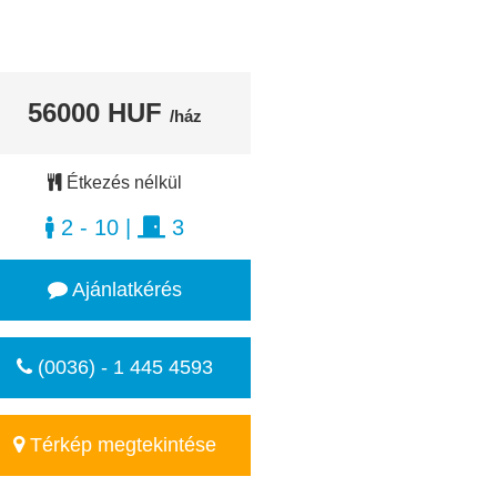
56000 HUF
/ház
Étkezés nélkül
2 - 10
|
3
Ajánlatkérés
(0036) - 1 445 4593
Térkép megtekintése