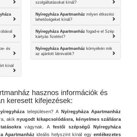
szolgáltatásokat kínál?
gyháza
Nyíregyháza Apartmanház
milyen étkezési
lehetőségeket kínál?
obával
Nyíregyháza Apartmanház
fogad-e el Szép
kártyás fizetést?
be- és
Nyíregyháza Apartmanház
környékén mik
az ajánlott látnivalók?
rt kínál
rtmanház hasznos információk és
n keresett kifejezések:
yíregyháza
településen? A
Nyíregyháza Apartmanház
ra, akik
nyugodt kikapcsolódásra, kényelmes szállásra
tatásokra
vágynak. A
festői szépségű Nyíregyháza
za Apartmanház
ideális helyszínt kínál egy
emlékezetes