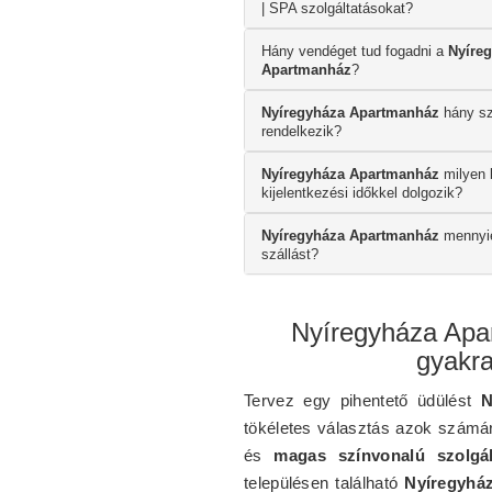
| SPA szolgáltatásokat?
Hány vendéget tud fogadni a
Nyíre
Apartmanház
?
Nyíregyháza Apartmanház
hány sz
rendelkezik?
Nyíregyháza Apartmanház
milyen 
kijelentkezési időkkel dolgozik?
Nyíregyháza Apartmanház
mennyié
szállást?
Nyíregyháza Apa
gyakra
Tervez egy pihentető üdülést
N
tökéletes választás azok számá
és
magas színvonalú szolgál
településen található
Nyíregyhá