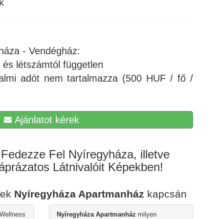
k
háza - Vendégház:
és létszámtól független
almi adót nem tartalmazza (500 HUF / fő /
Ajánlatot kérek
Fedezze Fel Nyíregyháza, illetve
prázatos Látnivalóit Képekben!
sek
Nyíregyháza Apartmanház
kapcsán
 Wellness
Nyíregyháza Apartmanház
milyen