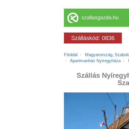
szallasgazda.hu
Szálláskód: 0836
Főoldal
Magyarország, Szabol
Apartmanház Nyíregyháza
Szállás Nyíregy
Sza