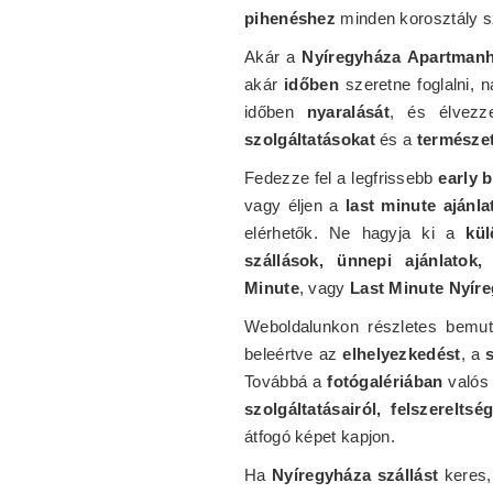
pihenéshez
minden korosztály 
Akár a
Nyíregyháza Apartman
akár
időben
szeretne foglalni, 
időben
nyaralását
, és élvez
szolgáltatásokat
és a
természet
Fedezze fel a legfrissebb
early 
vagy éljen a
last minute ajánla
elérhetők. Ne hagyja ki a
kül
szállások, ünnepi ajánlatok,
Minute
, vagy
Last Minute Nyír
Weboldalunkon részletes bemu
beleértve az
elhelyezkedést
, a
Továbbá a
fotógalériában
valós 
szolgáltatásairól, felszereltsé
átfogó képet kapjon.
Ha
Nyíregyháza szállást
keres,