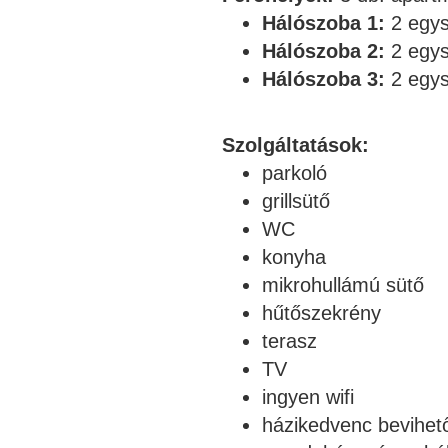
Hálószoba 1:
2 egy
Hálószoba 2:
2 egy
Hálószoba 3:
2 egy
Szolgáltatások:
parkoló
grillsütő
WC
konyha
mikrohullámú sütő
hűtőszekrény
terasz
TV
ingyen wifi
házikedvenc bevihet