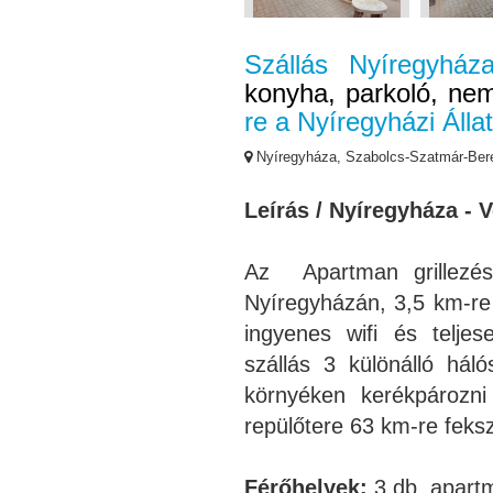
Szállás Nyíregyhá
konyha, parkoló, nem
re a Nyíregyházi Álla
Nyíregyháza, Szabolcs-Szatmár-Be
Leírás / Nyíregyháza - 
Az Apartman grillezési
Nyíregyházán, 3,5 km-re 
ingyenes wifi és teljese
szállás 3 különálló hál
környéken kerékpározni
repülőtere 63 km-re feksz
Férőhelyek:
3 db. apart