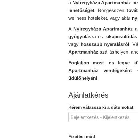
a
Nyíregyháza Apartmanház
bi
lehetőséget
. Böngésszen
tová
wellness hoteleket, vagy akár
ny
A
Nyíregyháza Apartmanház
a 
gyógyulásra
és
kikapcsolódás
vagy
hosszabb nyaralásról
. V
Apartmanház
szálláshelyen, ah
Foglaljon most, és tegye kü
Apartmanház vendégeként –
üdülőhelyén!
Ajánlatkérés
Kérem válassza ki a dátumokat
Fizetési mód