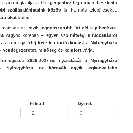
ztosan megtalálja az Ön
igényeihez legjobban illeszkedő
bbi szállásajánlataink között
is, ha más településeket,
aralókat
keres.
régióban az egyik
legnépszerűbb úti cél a pihenésre,
ra
vágyók körében – legyen szó
hétvégi kiruccanásról
álasszon egy
felejthetetlen tartózkodást
a
Nyíregyháza
ol
vendégszeretet
,
minőség
és
komfort
várja.
lönlegessé 2026-2027-os nyaralását a Nyíregyháza
 Nyíregyháza, az környék egyik legkedveltebb
Felnőtt
Gyerek