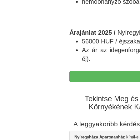
nemdohányzó szobá
Árajánlat 2025 /
Nyíregy
56000 HUF / éjszaka 
Az ár az idegenforg
éj).
Tekintse Meg és 
Környékének Ká
A leggyakoribb kérdé
Nyíregyháza Apartmanház
kínál-e