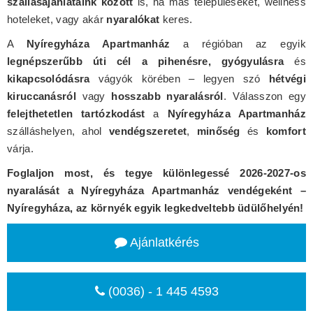
szállásajánlataink között
is, ha más településeket, wellness
hoteleket, vagy akár
nyaralókat
keres.
A
Nyíregyháza Apartmanház
a régióban az egyik
legnépszerűbb úti cél a pihenésre, gyógyulásra
és
kikapcsolódásra
vágyók körében – legyen szó
hétvégi
kiruccanásról
vagy
hosszabb nyaralásról
. Válasszon egy
felejthetetlen tartózkodást
a
Nyíregyháza Apartmanház
szálláshelyen, ahol
vendégszeretet
,
minőség
és
komfort
várja.
Foglaljon most, és tegye különlegessé 2026-2027-os
nyaralását a Nyíregyháza Apartmanház vendégeként –
Nyíregyháza, az környék egyik legkedveltebb üdülőhelyén!
Ajánlatkérés
(0036) - 1 445 4593