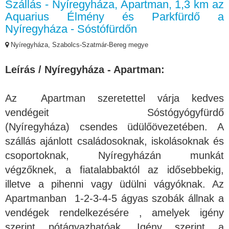
Szállás - Nyíregyháza, Apartman, 1,3 km az
Aquarius Élmény és Parkfürdő a
Nyíregyháza - Sóstófürdőn
Nyíregyháza, Szabolcs-Szatmár-Bereg megye
Le
írás / Nyíregyháza - Apartman:
Az Apartman szeretettel várja kedves
vendégeit Sóstógyógyfürdő
(Nyíregyháza) csendes üdülőövezetében. A
szállás ajánlott családosoknak, iskolásoknak és
csoportoknak, Nyíregyházán munkát
végzőknek, a fiatalabbaktól az idősebbekig,
illetve a pihenni vagy üdülni vágyóknak. Az
Apartmanban 1-2-3-4-5 ágyas szobák állnak a
vendégek rendelkezésére , amelyek igény
szerint pótágyazhatóak. Igény szerint a