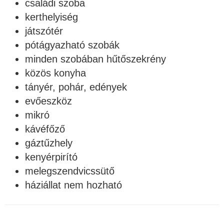
családi szoba
kerthelyiség
játszótér
pótágyazható szobák
minden szobában hűtőszekrény
közös konyha
tányér, pohár, edények
evőeszköz
mikró
kávéfőző
gáztűzhely
kenyérpirító
melegszendvicssütő
háziállat nem hozható