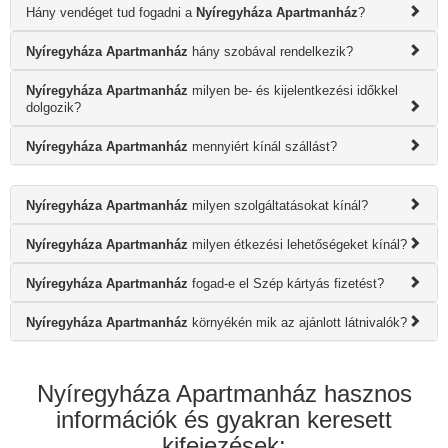
Hány vendéget tud fogadni a
Nyíregyháza Apartmanház
?
Nyíregyháza Apartmanház
hány szobával rendelkezik?
Nyíregyháza Apartmanház
milyen be- és kijelentkezési időkkel
dolgozik?
Nyíregyháza Apartmanház
mennyiért kínál szállást?
Nyíregyháza Apartmanház
milyen szolgáltatásokat kínál?
Nyíregyháza Apartmanház
milyen étkezési lehetőségeket kínál?
Nyíregyháza Apartmanház
fogad-e el Szép kártyás fizetést?
Nyíregyháza Apartmanház
környékén mik az ajánlott látnivalók?
Nyíregyháza Apartmanház hasznos
információk és gyakran keresett
kifejezések: