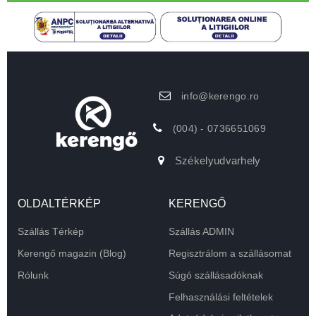
info@kerengo.ro
(004) - 0736651069
Székelyudvarhely
OLDALTÉRKÉP
KERENGŐ
Szállás Térkép
Szállás ADMIN
Kerengő magazin (Blog)
Regisztrálom a szállásomat
Rólunk
Súgó szállásadóknak
Felhasználási feltételek