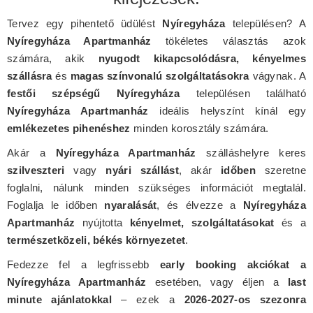
Tervez egy pihentető üdülést
Nyíregyháza
településen? A
Nyíregyháza Apartmanház
tökéletes választás azok
számára, akik
nyugodt kikapcsolódásra, kényelmes
szállásra
és
magas színvonalú szolgáltatásokra
vágynak. A
festői szépségű Nyíregyháza
településen található
Nyíregyháza Apartmanház
ideális helyszínt kínál egy
emlékezetes pihenéshez
minden korosztály számára.
Akár a
Nyíregyháza Apartmanház
szálláshelyre keres
szilveszteri
vagy
nyári szállást
, akár
időben
szeretne
foglalni, nálunk minden szükséges információt megtalál.
Foglalja le időben
nyaralását
, és élvezze a
Nyíregyháza
Apartmanház
nyújtotta
kényelmet, szolgáltatásokat
és a
természetközeli, békés környezetet
.
Fedezze fel a legfrissebb
early booking akciókat a
Nyíregyháza Apartmanház
esetében, vagy éljen a
last
minute ajánlatokkal
– ezek a
2026-2027-os szezonra