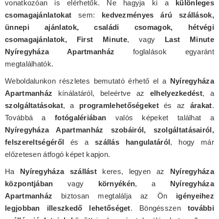
vonatkozóan is elérhetők. Ne hagyja ki a
különleges
csomagajánlatokat
sem:
kedvezményes árú szállások,
ünnepi ajánlatok, családi csomagok, hétvégi
csomagajánlatok, First Minute
, vagy
Last Minute
Nyíregyháza Apartmanház
foglalások egyaránt
megtalálhatók.
Weboldalunkon részletes bemutató érhető el a
Nyíregyháza
Apartmanház
kínálatáról, beleértve az
elhelyezkedést
, a
szolgáltatásokat
, a
programlehetőségeket
és az
árakat
.
Továbbá a
fotógalériában
valós képeket találhat a
Nyíregyháza Apartmanház szobáiról, szolgáltatásairól,
felszereltségéről
és a
szállás hangulatáról
, hogy már
előzetesen átfogó képet kapjon.
Ha
Nyíregyháza szállást
keres, legyen az
Nyíregyháza
központjában
vagy
környékén
, a
Nyíregyháza
Apartmanház
biztosan megtalálja az Ön
igényeihez
legjobban illeszkedő lehetőséget
. Böngésszen
további