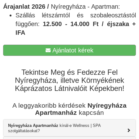
Árajanlat 2026 /
Nyíregyháza - Apartman:
Szállás létszámtól és szobaleosztástól
függően:
12.500 - 14.000 Ft / éjszaka +
IFA
Ajánlatot kérek
Tekintse Meg és Fedezze Fel
Nyíregyháza, illetve Környékének
Káprázatos Látnivalóit Képekben!
A leggyakoribb kérdések
Nyíregyháza
Apartmanház
kapcsán
Nyíregyháza Apartmanház
kínál-e Wellness | SPA
szolgáltatásokat?