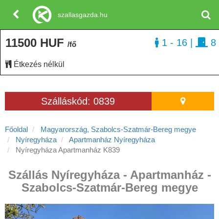
szallasgazda.hu
11500 HUF
1 - 16
|
8
/fő
Étkezés nélkül
Szálláskód: 0839
Főoldal
Magyarország, Szabolcs-Szatmár-Bereg megye
Nyíregyháza
Apartmanház Nyíregyháza
Nyíregyháza Apartmanház K839
Szállás Nyíregyháza - Apartmanház -
Szabolcs-Szatmár-Bereg megye