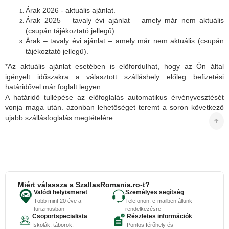
Árak 2026 - aktuális ajánlat.
Árak 2025 – tavaly évi ajánlat – amely már nem aktuális
(csupán tájékoztató jellegű).
Árak – tavaly évi ajánlat – amely már nem aktuális (csupán
tájékoztató jellegű).
*Az aktuális ajánlat esetében is elöfordulhat, hogy az Ön által
igényelt időszakra a választott szálláshely előleg befizetési
határidővel már foglalt legyen.
A határidő tullépése az előfoglalás automatikus érvényvesztését
vonja maga után. azonban lehetőséget teremt a soron következő
ujabb szállásfoglalás megtételére.
Miért válassza a SzallasRomania.ro-t?
Valódi helyismeret
Személyes segítség
Több mint 20 éve a
Telefonon, e-mailben állunk
turizmusban
rendelkezésre
Csoportspecialista
Részletes információk
Iskolák, táborok,
Pontos férőhely és