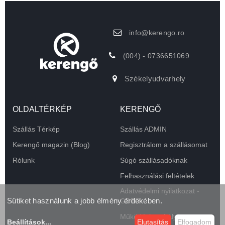
info@kerengo.ro
(004) - 0736651069
Székelyudvarhely
OLDALTÉRKÉP
KERENGŐ
Szállás Térkép
Szállás ADMIN
Kerengő magazin (Blog)
Regisztrálom a szállásomat
Rólunk
Súgó szállásadóknak
Felhasználási feltételek
Adatvédelmi nyilatkozat -
Sütiket használunk a jobb élmény érdekében.
GDPR
Működési szabályzat
Beállítások
...
Elutasítás
Elfogadom