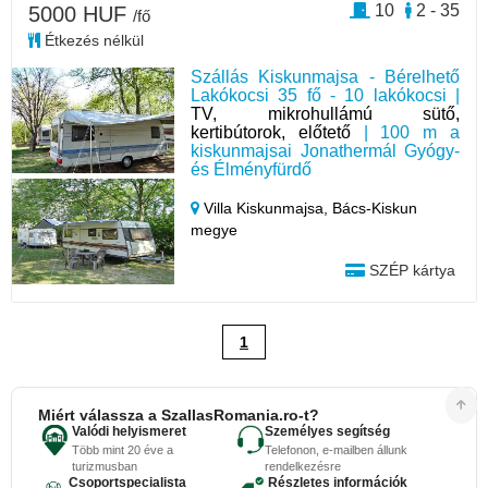
10
2 - 35
5000 HUF
/fő
Étkezés nélkül
Szállás Kiskunmajsa - Bérelhető
Lakókocsi 35 fő - 10 lakókocsi |
TV, mikrohullámú sütő,
kertibútorok, előtető
| 100 m a
kiskunmajsai Jonathermál Gyógy-
és Élményfürdő
Villa Kiskunmajsa,
Bács-Kiskun
megye
SZÉP kártya
1
Miért válassza a SzallasRomania.ro-t?
Valódi helyismeret
Személyes segítség
Több mint 20 éve a
Telefonon, e-mailben állunk
turizmusban
rendelkezésre
Csoportspecialista
Részletes információk