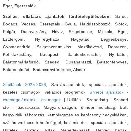
Eger, Egerszalók
Szállás, ellátátás ajánlatok fürdőtelepüléseken:
Sarud,
Bogács, Vecsés, Cserépfalu, Gyula, Hajdúszoboszló, Siófok,
Polgár, Dunavarsány, Hévíz, Szigetbecse, Miskolc, Eger,
Esztergom, Nyíregyháza, Nagyatád, Legyesbénye,
Gyomaendrőd, Szigetszentmiklós, Mezőkövesd, Debrecen,
Kehidakustány, Budapest, Balatonkeresztúr, Nyírbátor,
Balatonmáriafürdő, Szeged, Dunaharaszti, Balatonfenyves,
Balatonalmádi, Badacsonytördemic, Alsóör
,
Szállások 2025-2026
, Szállás-ajánlatok, speciális ajánlatok,
kezelés csomagok, vakációs programok,
ünnepi ajánlatok -
csomagajánlatok - csomagok
. | Üdülés - Szabadság - Szabad
idő - Szórakozás Magyarországon, ünnepi mulatság, buli,
hegyvidéki táborozás, kempingezés és karácsony hegyvidéken,
szállás wellness lehetőséggel, last minute - speciális ajánlatok,
Hotelek, Panziók, Villák, Menedékházak, Hétvégi házak,