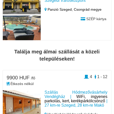
Szegedi Városközpont
Panzió Szeged,
Csongrád megye
SZÉP kártya
Találja meg álmai szállását a közeli
településeken!
4
1 - 12
9900 HUF
/fő
Étkezés nélkül
Szállás Hódmezővásárhely
Vendégház |
WiFi, ingyenes
parkolás, kert, kerékpárkölcsönző
|
27 km-re Szeged, 28 km-re Makó