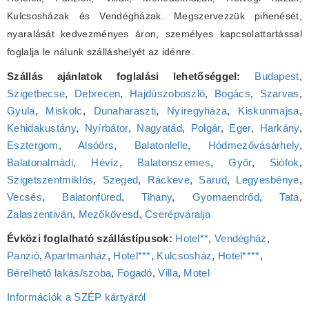
Kulcsosházak és Vendégházak. Megszervezzük pihenését,
nyaralását kedvezményes áron, személyes kapcsolattartással
foglalja le nálunk szálláshelyét az idénre.
Szállás ajánlatok foglalási lehetőséggel:
Budapest
,
Szigetbecse
,
Debrecen
,
Hajdúszoboszló
,
Bogács
,
Szarvas
,
Gyula
,
Miskolc
,
Dunaharaszti
,
Nyíregyháza
,
Kiskunmajsa
,
Kehidakustány
,
Nyírbátor
,
Nagyatád
,
Polgár
,
Eger
,
Harkány
,
Esztergom
,
Alsóörs
,
Balatonlelle
,
Hódmezővásárhely
,
Balatonalmádi
,
Hévíz
,
Balatonszemes
,
Győr
,
Siófok
,
Szigetszentmiklós
,
Szeged
,
Ráckeve
,
Sarud
,
Legyesbénye
,
Vecsés
,
Balatonfüred
,
Tihany
,
Gyomaendrőd
,
Tata
,
Zalaszentiván
,
Mezőkövesd
,
Cserépváralja
Évközi foglalható szállástípusok:
Hotel**
,
Vendégház
,
Panzió
,
Apartmanház
,
Hotel***
,
Kulcsosház
,
Hotel****
,
Bérelhető lakás/szoba
,
Fogadó
,
Villa
,
Motel
Információk a SZÉP kártyáról