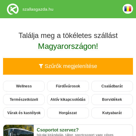
szallasgazda.hu
Találja meg a tökéletes szállást
Magyarországon!
Szűrők megjelenítése
Wellness
Fürdővárosok
Családbarát
Természetközeli
Aktív kikapcsolódás
Borvidékek
Várak és kastélyok
Horgászat
Kutyabarát
Csoportot szervez?
Iskolai kirándulás, tábor, sportcsoport vagy céges