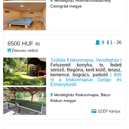
Vendégház Hódmezővásárhely,
Csongrád megye
9
1 - 36
6500 HUF
/fő
Étkezés nélkül
Szállás Kiskunmajsa, Vendégház |
Felszerelt konyha, tv, fedett
söröző, filegória, kerti kiülő, terasz,
kemence, bogrács, parkoló
| 800
m a kiskunmajsai Gyógy- és
Élményfürdő
Vendégház Kiskunmajsa,
Bács-
Kiskun megye
SZÉP kártya