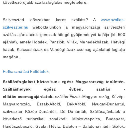
következő ujabb szállásfoglalás megtételére.
Szilveszteri időszakban keres szállást? A
www.szallas-
szilveszter.hu
weboldalunkon a magyarországi szilveszteri
szállás ajánlataink igencsak átfogó gyüjteményét találja (kb.500
ajánlat), amely Hotelek, Panziók, Villák, Menedékházak, Hétvégi
házak, Kulcsosházak és Vendégházak csomag ajánlatait foglalja
magába.
Felhasználási Feltételek
;
Szállásfoglalást biztosítunk egész Magyarország területén.
Szálláshelyek egész évben, szállás -
ellátás csomagajánlatok:
szállás Észak-Magyarország, Közép-
Magyarország, Észak-Alföld, Dél-Alföld, Nyugat-Dunántúl,
szilveszter Közép-Dunántúli, Dél-Dunántúli, Szállásajánlatok a
következő turisztikai zonákból: Miskolctapolca, Budapest,
Hajdúszoboszló, Gyula, Hévíz, Balaton – Balatonalmádi, Siófok,