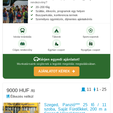
rendezvény?
20–200 főig
Szállás, étkezés, programok egy helyen
Buszparkolás, konferencia termek
Személyes ügyintézés, díjmentes ajánlatkérés
Iskolai kirándulás
Táborok
Sportcsoportok
Céges rendezvény
Egyházi csoport
Nyugdíjas csoport
Kérjen egyedi ajánlatot!
Munkatársaink segítenek a legjobb megoldás megtalálásában.
AJÁNLATOT KÉREK
11
1 - 25
9000 HUF
/fő
Étkezés nélkül
Szeged, Panzió*** 25 fő / 11
szoba, Saját Fürdőkkel, 200 m a