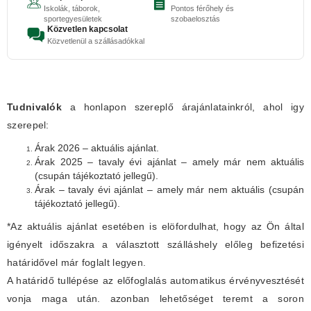
Iskolák, táborok,
Pontos férőhely és
sportegyesületek
szobaelosztás
Közvetlen kapcsolat
Közvetlenül a szállásadókkal
Tudnivalók
a honlapon szereplő árajánlatainkról, ahol igy
szerepel:
Árak 2026 – aktuális ajánlat.
Árak 2025 – tavaly évi ajánlat – amely már nem aktuális
(csupán tájékoztató jellegű).
Árak – tavaly évi ajánlat – amely már nem aktuális (csupán
tájékoztató jellegű).
*Az aktuális ajánlat esetében is elöfordulhat, hogy az Ön által
igényelt időszakra a választott szálláshely előleg befizetési
határidővel már foglalt legyen.
A határidő tullépése az előfoglalás automatikus érvényvesztését
vonja maga után. azonban lehetőséget teremt a soron