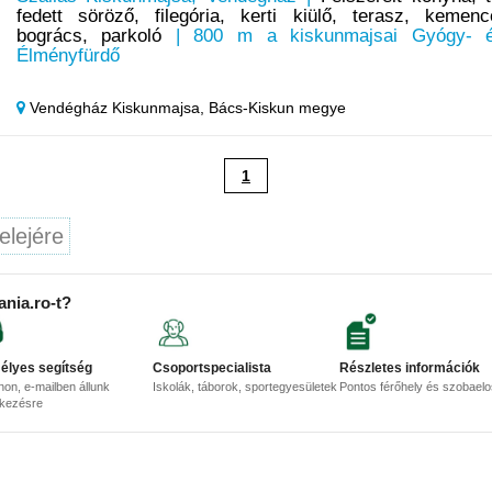
fedett söröző, filegória, kerti kiülő, terasz, kemenc
bogrács, parkoló
| 800 m a kiskunmajsai Gyógy- 
Élményfürdő
Vendégház Kiskunmajsa,
Bács-Kiskun megye
1
elejére
ania.ro-t?
élyes segítség
Csoportspecialista
Részletes információk
non, e-mailben állunk
Iskolák, táborok, sportegyesületek
Pontos férőhely és szobael
lkezésre