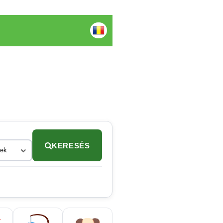
KERESÉS
rek