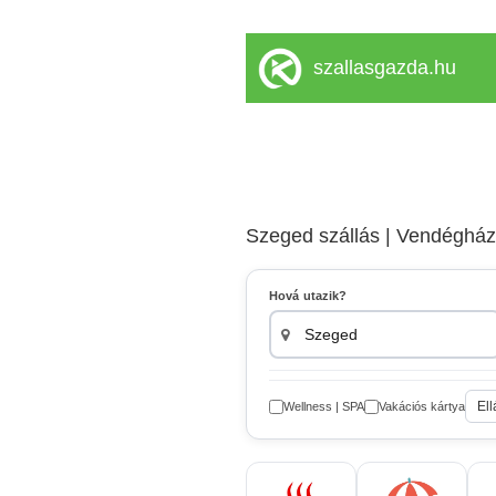
szallasgazda.hu
Szeged szállás | Vendégház
Hová utazik?
Ell
Wellness | SPA
Vakációs kártya