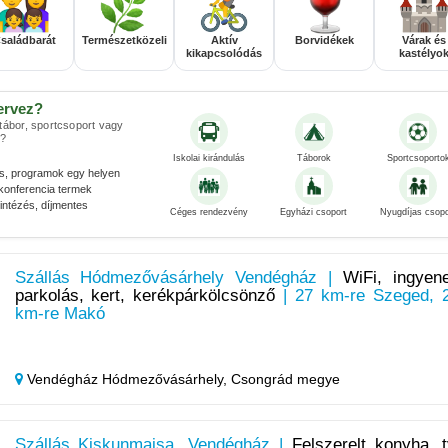
saládbarát
Természetközeli
Aktív
Borvidékek
Várak és
kikapcsolódás
kastélyo
ervez?
 tábor, sportcsoport vagy
?
Iskolai kirándulás
Táborok
Sportcsoporto
és, programok egy helyen
konferencia termek
ntézés, díjmentes
Céges rendezvény
Egyházi csoport
Nyugdíjas csopo
Szállás Hódmezővásárhely Vendégház |
WiFi, ingyen
parkolás, kert, kerékpárkölcsönző
| 27 km-re Szeged, 
km-re Makó
Vendégház Hódmezővásárhely,
Csongrád megye
Szállás Kiskunmajsa, Vendégház |
Felszerelt konyha, t