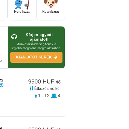
Horgászat
Kutyabarát
k
Kérjen egyedi
ajánlatot!
Munkatársaink segítenek a
k
legjobb megoldás megtalálásában.
AJÁNLATOT KÉREK
rt
es
9900 HUF
/fő
28
Étkezés nélkül
1 - 12
4
v,