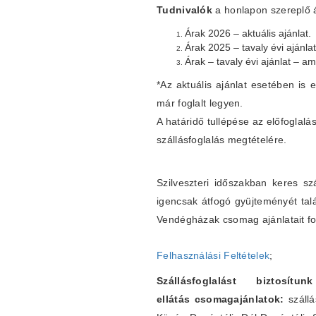
Tudnivalók
a honlapon szereplő ár
Árak 2026 – aktuális ajánlat.
Árak 2025 – tavaly évi ajánla
Árak – tavaly évi ajánlat – a
*Az aktuális ajánlat esetében is e
már foglalt legyen.
A határidő tullépése az előfogla
szállásfoglalás megtételére.
Szilveszteri időszakban keres sz
igencsak átfogó gyüjteményét tal
Vendégházak csomag ajánlatait fo
Felhasználási Feltételek
;
Szállásfoglalást biztos
ellátás csomagajánlatok:
szállá