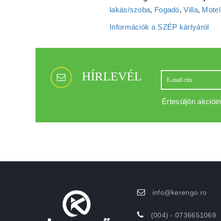
lakás/szoba
,
Fogadó
,
Villa
,
Motel
Információk a SZÉP kártyáról
HÍRLEVÉL
Értesüljön akcióin
info@kerengo.ro
(004) - 0736651069