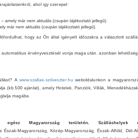
ajánlatainkról, ahol igy szerepel:
t – amely már nem aktuális (csupán tájékoztató jellegű).
mely már nem aktuális (csupán tájékoztató jellegű).
löfordulhat, hogy az Ön által igényelt időszakra a választott szállá
lás automatikus érvényvesztését vonja maga után. azonban lehetőség
állást? A
www.szallas-szilveszter.hu
weboldalunkon a magyarországi
álja (kb.500 ajánlat), amely Hotelek, Panziók, Villák, Menedékháza
glalja magába.
ítunk egész Magyarország területén. Szálláshelye
s Észak-Magyarország, Közép-Magyarország, Észak-Alföld, Dél-Alf