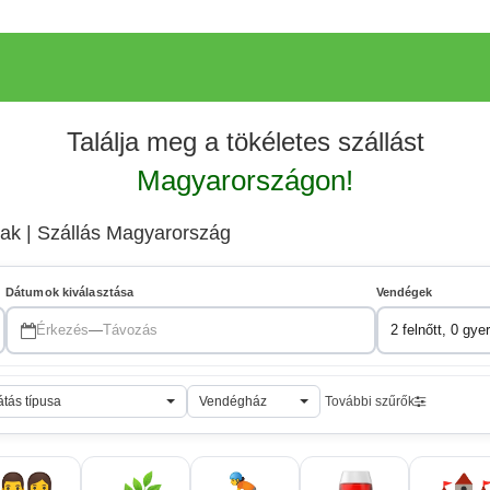
Találja meg a tökéletes szállást
Magyarországon!
ak | Szállás Magyarország
Dátumok kiválasztása
Vendégek
Érkezés
—
Távozás
2 felnőtt, 0 gye
átás típusa
Vendégház
További szűrők