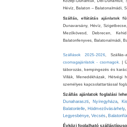
Közép-Dunántúli, Dél-Dunántúli, 
Hévíz, Balaton – Balatonalmádi, S
Szállás, ellátátás ajánlatok 
Dunavarsány, Hévíz, Szigetbecse
Mezőkövesd, Debrecen, Kehidak
Balatonfenyves, Balatonalmádi, B
Szállások 2025-2026
, Szállás
csomagajánlatok - csomagok
. | 
táborozás, kempingezés és karácso
Villák, Menedékházak, Hétvégi 
személyes kapcsolattartással fogla
Szállás ajánlatok foglalási leh
Dunaharaszti
,
Nyíregyháza
,
Ki
Balatonlelle
,
Hódmezővásárhely
Legyesbénye
,
Vecsés
,
Balatonfü
Évközi foglalható szállástípuso