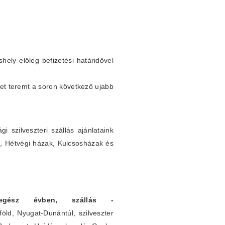
shely előleg befizetési határidővel
et teremt a soron következő ujabb
 szilveszteri szállás ajánlataink
k, Hétvégi házak, Kulcsosházak és
k egész évben, szállás -
öld, Nyugat-Dunántúl, szilveszter