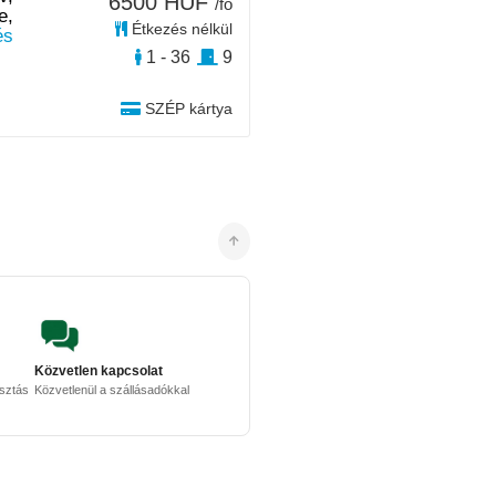
6500 HUF
/fő
e,
Étkezés nélkül
és
1 - 36
9
SZÉP kártya
Közvetlen kapcsolat
osztás
Közvetlenül a szállásadókkal