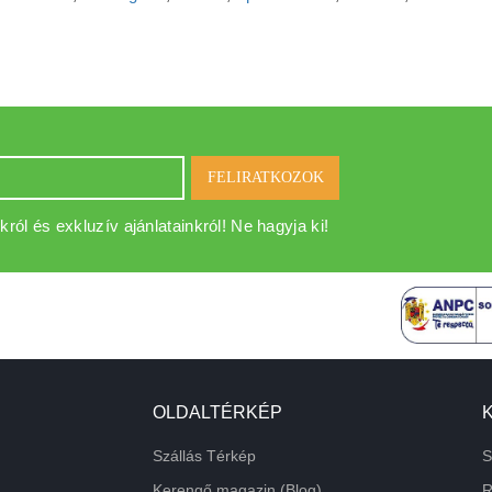
FELIRATKOZOK
król és exkluzív ajánlatainkról! Ne hagyja ki!
OLDALTÉRKÉP
Szállás Térkép
S
Kerengő magazin (Blog)
R