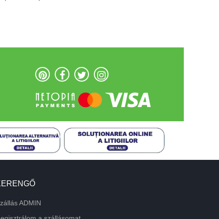
KERENGŐ
zállás ADMIN
egisztrálom a szállásomat