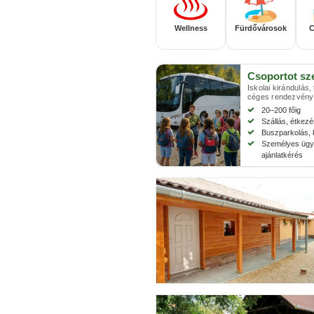
Wellness
Fürdővárosok
C
Csoportot sz
Iskolai kirándulás,
céges rendezvény
20–200 főig
Szállás, étkez
Buszparkolás, 
Személyes ügyi
ajánlatkérés