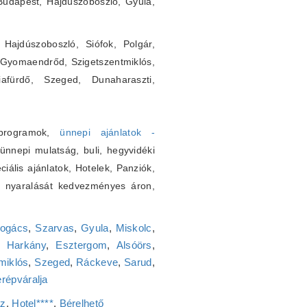
 Budapest, Hajdúszoboszló, Gyula,
Hajdúszoboszló, Siófok, Polgár,
 Gyomaendrőd, Szigetszentmiklós,
iafürdő, Szeged, Dunaharaszti,
s programok,
ünnepi ajánlatok -
nnepi mulatság, buli, hegyvidéki
iális ajánlatok, Hotelek, Panziók,
, nyaralását kedvezményes áron,
ogács
,
Szarvas
,
Gyula
,
Miskolc
,
,
Harkány
,
Esztergom
,
Alsóörs
,
miklós
,
Szeged
,
Ráckeve
,
Sarud
,
répváralja
áz
,
Hotel****
,
Bérelhető