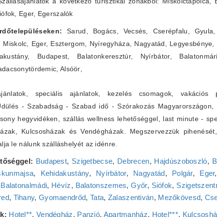
Szállásajánlatok a következő turisztikai zonákból: Miskolctapolca,
iófok, Eger, Egerszalók
fürdőtelepüléseken:
Sarud, Bogács, Vecsés, Cserépfalu, Gyula, 
, Miskolc, Eger, Esztergom, Nyíregyháza, Nagyatád, Legyesbénye,
ustány, Budapest, Balatonkeresztúr, Nyírbátor, Balatonmár
adacsonytördemic, Alsóör
,
-ajánlatok, speciális ajánlatok, kezelés csomagok, vakáció
Üdülés - Szabadság - Szabad idő - Szórakozás Magyarországon, ü
ny hegyvidéken, szállás wellness lehetőséggel, last minute - spec
házak, Kulcsosházak és Vendégházak. Megszervezzük pihenését
lja le nálunk szálláshelyét az idénre.
etőséggel:
Budapest
,
Szigetbecse
,
Debrecen
,
Hajdúszoboszló
,
B
skunmajsa
,
Kehidakustány
,
Nyírbátor
,
Nagyatád
,
Polgár
,
Eger
,
Balatonalmádi
,
Hévíz
,
Balatonszemes
,
Győr
,
Siófok
,
Szigetszent
red
,
Tihany
,
Gyomaendrőd
,
Tata
,
Zalaszentiván
,
Mezőkövesd
,
Cse
k:
Hotel**
,
Vendégház
,
Panzió
,
Apartmanház
,
Hotel***
,
Kulcsosh