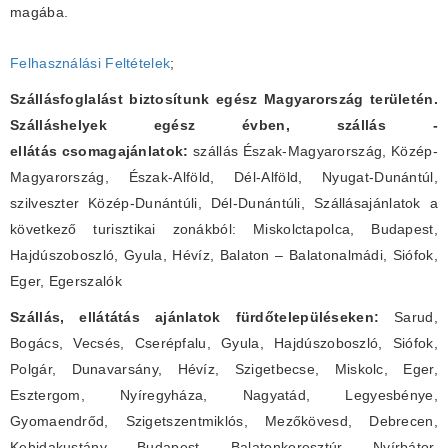
magába.
Felhasználási Feltételek
;
Szállásfoglalást biztosítunk egész Magyarország területén.
Szálláshelyek egész évben, szállás -
ellátás csomagajánlatok:
szállás Észak-Magyarország, Közép-
Magyarország, Észak-Alföld, Dél-Alföld, Nyugat-Dunántúl,
szilveszter Közép-Dunántúli, Dél-Dunántúli, Szállásajánlatok a
következő turisztikai zonákból: Miskolctapolca, Budapest,
Hajdúszoboszló, Gyula, Hévíz, Balaton – Balatonalmádi, Siófok,
Eger, Egerszalók
Szállás, ellátátás ajánlatok fürdőtelepüléseken:
Sarud,
Bogács, Vecsés, Cserépfalu, Gyula, Hajdúszoboszló, Siófok,
Polgár, Dunavarsány, Hévíz, Szigetbecse, Miskolc, Eger,
Esztergom, Nyíregyháza, Nagyatád, Legyesbénye,
Gyomaendrőd, Szigetszentmiklós, Mezőkövesd, Debrecen,
Kehidakustány, Budapest, Balatonkeresztúr, Nyírbátor,