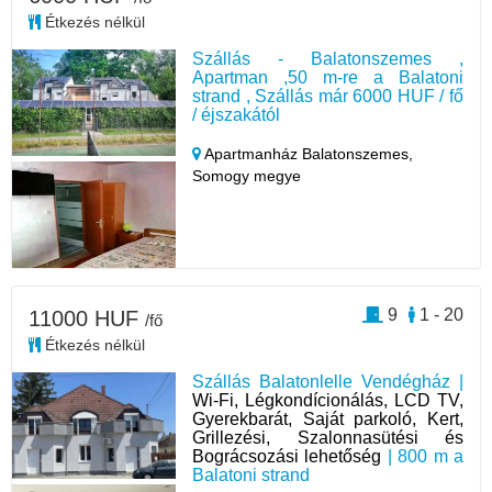
Étkezés nélkül
Szállás - Balatonszemes ,
Apartman ,50 m-re a Balatoni
strand , Szállás már 6000 HUF / fő
/ éjszakától
Apartmanház Balatonszemes,
Somogy megye
9
1 - 20
11000 HUF
/fő
Étkezés nélkül
Szállás Balatonlelle Vendégház |
Wi-Fi, Légkondícionálás, LCD TV,
Gyerekbarát, Saját parkoló, Kert,
Grillezési, Szalonnasütési és
Bográcsozási lehetőség
| 800 m a
Balatoni strand