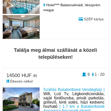
Hotel**** Balatonalmádi,
Veszprém
megye
SZÉP kártya
Találja meg álmai szállását a közeli
településeken!
9
1 - 20
14500 HUF
/fő
Étkezés nélkül
Szállás Balatonfüred Vendégház |
Wifi, Lcd Tv, Légkondicionálás,
saját fürdőszoba, privát parkolás,
grillező, kinti sütés, házi kedvenc
hozható
| 1.7 km a Balatonfüredi
Annagora Aquapark strand