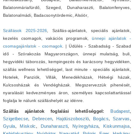
Balatonmáriafürdő, Szeged, Dunaharaszti, Balatonfenyves,
Balatonalmádi, Badacsonytördemic, Alsóör
,
Szállások 2025-2026
, Szállás-ajánlatok, speciális ajánlatok,
kezelés csomagok, vakációs programok,
ünnepi ajánlatok -
csomagajánlatok - csomagok
. | Üdülés - Szabadság - Szabad
idő - Szórakozás Magyarországon, ünnepi mulatság, buli,
hegyvidéki táborozás, kempingezés és karácsony hegyvidéken,
szállás wellness lehetőséggel, last minute - speciális ajánlatok,
Hotelek, Panziók, Villák, Menedékházak, Hétvégi házak,
Kulcsosházak és Vendégházak. Megszervezzük pihenését,
nyaralását kedvezményes áron, személyes kapcsolattartással
foglalja le nálunk szálláshelyét az idénre.
Szállás ajánlatok foglalási lehetőséggel:
Budapest
,
Szigetbecse
,
Debrecen
,
Hajdúszoboszló
,
Bogács
,
Szarvas
,
Gyula
,
Miskolc
,
Dunaharaszti
,
Nyíregyháza
,
Kiskunmajsa
,
Kehidakustány
,
Nyírbátor
,
Nagyatád
,
Polgár
,
Eger
,
Harkány
,