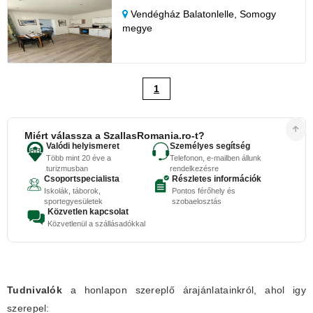
Vendégház Balatonlelle,
Somogy
megye
1
Miért válassza a SzallasRomania.ro-t?
Valódi helyismeret
Személyes segítség
Több mint 20 éve a
Telefonon, e-mailben állunk
turizmusban
rendelkezésre
Csoportspecialista
Részletes információk
Iskolák, táborok,
Pontos férőhely és
sportegyesületek
szobaelosztás
Közvetlen kapcsolat
Közvetlenül a szállásadókkal
Tudnivalók
a honlapon szereplő árajánlatainkról, ahol igy
szerepel: