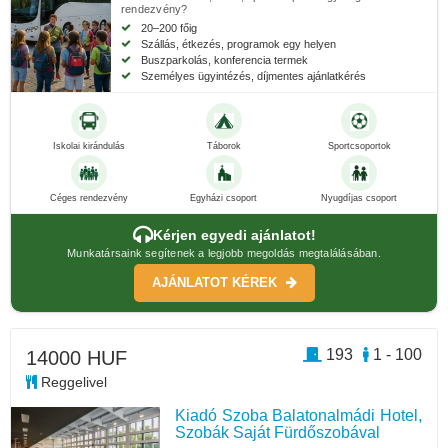
rendezvény?
20–200 főig
Szállás, étkezés, programok egy helyen
Buszparkolás, konferencia termek
Személyes ügyintézés, díjmentes ajánlatkérés
Iskolai kirándulás
Táborok
Sportcsoportok
Céges rendezvény
Egyházi csoport
Nyugdíjas csoport
Kérjen egyedi ajánlatot!
Munkatársaink segítenek a legjobb megoldás megtalálásában.
AJÁNLATOT KÉREK
193
1 - 100
14000 HUF
Reggelivel
Kiadó Szoba Balatonalmádi Hotel,
Szobák Saját Fürdőszobával