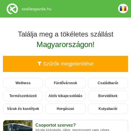
szallasgazda.hu
Találja meg a tökéletes szállást
Magyarországon!
Szűrők megjelenítése
Wellness
Fürdővárosok
Családbarát
Természetközeli
Aktív kikapcsolódás
Borvidékek
Várak és kastélyok
Horgászat
Kutyabarát
Csoportot szervez?
Iskolai kirándulás, tábor, sportcsoport vagy céges