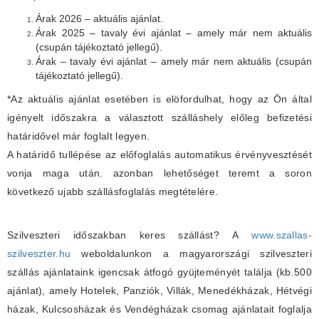
Árak 2026 – aktuális ajánlat.
Árak 2025 – tavaly évi ajánlat – amely már nem aktuális
(csupán tájékoztató jellegű).
Árak – tavaly évi ajánlat – amely már nem aktuális (csupán
tájékoztató jellegű).
*Az aktuális ajánlat esetében is elöfordulhat, hogy az Ön által
igényelt időszakra a választott szálláshely előleg befizetési
határidővel már foglalt legyen.
A határidő tullépése az előfoglalás automatikus érvényvesztését
vonja maga után. azonban lehetőséget teremt a soron
következő ujabb szállásfoglalás megtételére.
Szilveszteri időszakban keres szállást? A
www.szallas-
szilveszter.hu
weboldalunkon a magyarországi szilveszteri
szállás ajánlataink igencsak átfogó gyüjteményét találja (kb.500
ajánlat), amely Hotelek, Panziók, Villák, Menedékházak, Hétvégi
házak, Kulcsosházak és Vendégházak csomag ajánlatait foglalja