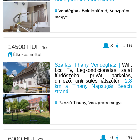
Vendégház Balatonfüred,
Veszprém
megye
8
1 - 16
14500 HUF
/fő
Étkezés nélkül
Szállás Tihany Vendégház |
Wifi,
Lcd Tv, Légkondicionálás, saját
fürdőszoba, privát parkolás,
grillező, kinti sütés, játszótér
| 2.8
km a Tihany Napsugár Beach
strand
Panzió Tihany,
Veszprém megye
10
1 - 26
6000 HUF
/fő