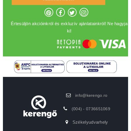
Értesüljön akcióinkról és exkluzív ajánlatainkról! Ne hagyja
ki!
info@kerengo.ro
(004) - 0736651069
Székelyudvarhely