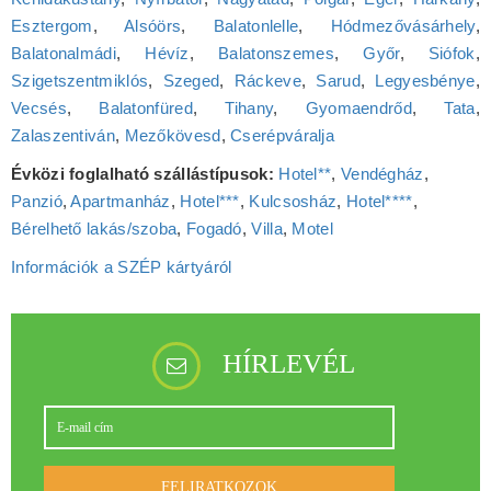
Esztergom
,
Alsóörs
,
Balatonlelle
,
Hódmezővásárhely
,
Balatonalmádi
,
Hévíz
,
Balatonszemes
,
Győr
,
Siófok
,
Szigetszentmiklós
,
Szeged
,
Ráckeve
,
Sarud
,
Legyesbénye
,
Vecsés
,
Balatonfüred
,
Tihany
,
Gyomaendrőd
,
Tata
,
Zalaszentiván
,
Mezőkövesd
,
Cserépváralja
Évközi foglalható szállástípusok:
Hotel**
,
Vendégház
,
Panzió
,
Apartmanház
,
Hotel***
,
Kulcsosház
,
Hotel****
,
Bérelhető lakás/szoba
,
Fogadó
,
Villa
,
Motel
Információk a SZÉP kártyáról
HÍRLEVÉL
FELIRATKOZOK