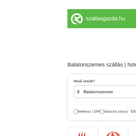
szallasgazda.hu
Balatonszemes szállás | hot
Hová utazik?
Ell
Wellness | SPA
Vakációs kártya