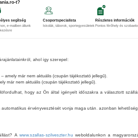
ania.ro-t?
élyes segítség
Csoportspecialista
Részletes információk
non, e-mailben állunk
Iskolák, táborok, sportegyesületek
Pontos férőhely és szobael
lkezésre
ajánlatainkról, ahol igy szerepel:
t – amely már nem aktuális (csupán tájékoztató jellegű).
mely már nem aktuális (csupán tájékoztató jellegű).
löfordulhat, hogy az Ön által igényelt időszakra a választott szállá
lás automatikus érvényvesztését vonja maga után. azonban lehetőség
állást? A
www.szallas-szilveszter.hu
weboldalunkon a magyarországi