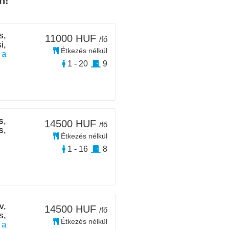
n!
s,
11000 HUF
/fő
i,
Étkezés nélkül
 a
1 - 20
9
s,
14500 HUF
/fő
s,
Étkezés nélkül
1 - 16
8
v,
14500 HUF
/fő
s,
Étkezés nélkül
 a