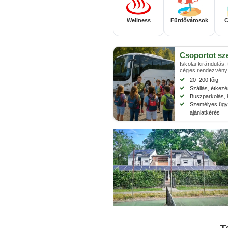
Wellness
Fürdővárosok
C
Csoportot sz
Iskolai kirándulás,
céges rendezvény
20–200 főig
Szállás, étkez
Buszparkolás, 
Személyes ügyi
ajánlatkérés