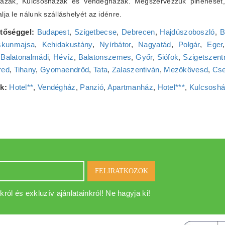
házak, Kulcsosházak és Vendégházak. Megszervezzük pihenését
lja le nálunk szálláshelyét az idénre.
etőséggel:
Budapest
,
Szigetbecse
,
Debrecen
,
Hajdúszoboszló
,
B
skunmajsa
,
Kehidakustány
,
Nyírbátor
,
Nagyatád
,
Polgár
,
Eger
,
Balatonalmádi
,
Hévíz
,
Balatonszemes
,
Győr
,
Siófok
,
Szigetszent
red
,
Tihany
,
Gyomaendrőd
,
Tata
,
Zalaszentiván
,
Mezőkövesd
,
Cse
k:
Hotel**
,
Vendégház
,
Panzió
,
Apartmanház
,
Hotel***
,
Kulcsosh
FELIRATKOZOK
król és exkluzív ajánlatainkról! Ne hagyja ki!