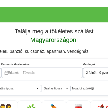
Találja meg a tökéletes szállást
Magyarországon!
elek, panzió, kulcsoház, apartman, vendégház
Dátumok kiválasztása
Vendégek
Érkezés
—
Távozás
2 felnőtt, 0 gye
átás típusa
Szállás típusa
További szűrők