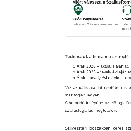
Miért válassza a SzallasRom
Valódi helyismeret
Szem
Több mint 20 éve a turizmusban
Telefo
rende
Tudnivalók
a honlapon szereplő ár
Árak 2026 – aktuális ajánlat.
Árak 2025 – tavaly évi ajánla
Árak – tavaly évi ajánlat – a
*Az aktuális ajánlat esetében is e
már foglalt legyen.
A határidő tullépése az előfogla
szállásfoglalás megtételére.
Szilveszteri időszakban keres sz