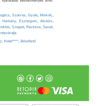
, nyaralását kedvezményes áron,
ogács
,
Szarvas
,
Gyula
,
Miskolc
,
,
Harkány
,
Esztergom
,
Alsóörs
,
miklós
,
Szeged
,
Ráckeve
,
Sarud
,
répváralja
áz
,
Hotel****
,
Bérelhető