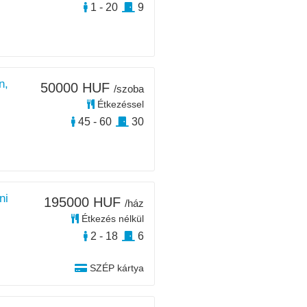
1 - 20
9
n,
50000 HUF
/szoba
Étkezéssel
45 - 60
30
ni
195000 HUF
/ház
Étkezés nélkül
2 - 18
6
SZÉP kártya