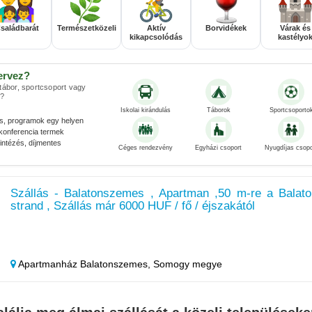
saládbarát
Természetközeli
Aktív
Borvidékek
Várak és
kikapcsolódás
kastélyo
ervez?
 tábor, sportcsoport vagy
?
Iskolai kirándulás
Táborok
Sportcsoporto
és, programok egy helyen
konferencia termek
ntézés, díjmentes
Céges rendezvény
Egyházi csoport
Nyugdíjas csopo
Szállás - Balatonszemes , Apartman ,50 m-re a Balato
strand , Szállás már 6000 HUF / fő / éjszakától
Apartmanház Balatonszemes,
Somogy megye