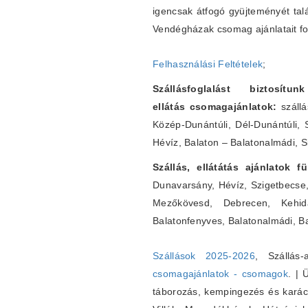
igencsak átfogó gyüjteményét tal
Vendégházak csomag ajánlatait fo
Felhasználási Feltételek
;
Szállásfoglalást biztos
ellátás csomagajánlatok:
szállá
Közép-Dunántúli, Dél-Dunántúli, 
Hévíz, Balaton – Balatonalmádi, S
Szállás, ellátátás ajánlatok 
Dunavarsány, Hévíz, Szigetbecse
Mezőkövesd, Debrecen, Kehidak
Balatonfenyves, Balatonalmádi, B
Szállások 2025-2026
, Szállás
csomagajánlatok - csomagok
. | 
táborozás, kempingezés és karácso