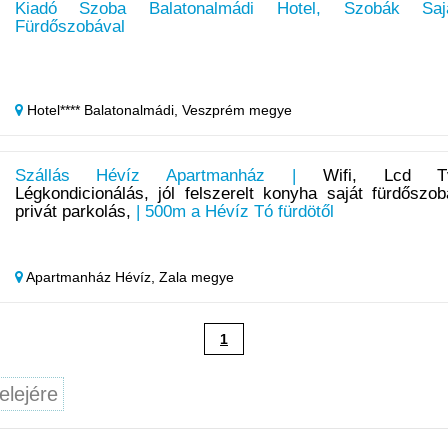
Kiadó Szoba Balatonalmádi Hotel, Szobák Saj
Fürdőszobával
Hotel**** Balatonalmádi,
Veszprém megye
Szállás Hévíz Apartmanház |
Wifi, Lcd T
Légkondicionálás, jól felszerelt konyha saját fürdőszob
privát parkolás,
| 500m a Hévíz Tó fürdötől
Apartmanház Hévíz,
Zala megye
1
elejére