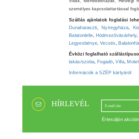
Villák, Menedékházak, Hétvégi 
személyes kapcsolattartással fogla
Szállás ajánlatok foglalási leh
Dunaharaszti
,
Nyíregyháza
,
Ki
Balatonlelle
,
Hódmezővásárhely
Legyesbénye
,
Vecsés
,
Balatonfü
Évközi foglalható szállástípuso
lakás/szoba
,
Fogadó
,
Villa
,
Motel
Információk a SZÉP kártyáról
HÍRLEVÉL
Értesüljön akcióin