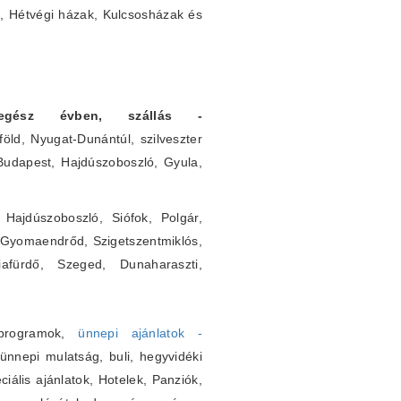
k, Hétvégi házak, Kulcsosházak és
k egész évben, szállás -
öld, Nyugat-Dunántúl, szilveszter
 Budapest, Hajdúszoboszló, Gyula,
Hajdúszoboszló, Siófok, Polgár,
 Gyomaendrőd, Szigetszentmiklós,
iafürdő, Szeged, Dunaharaszti,
s programok,
ünnepi ajánlatok -
nnepi mulatság, buli, hegyvidéki
iális ajánlatok, Hotelek, Panziók,