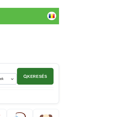
KERESÉS
rek