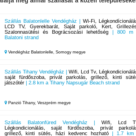
alálja meg álmai szállását a közeli településeke
Szállás Balatonlelle Vendégház |
Wi-Fi, Légkondícionálá
LCD TV, Gyerekbarát, Saját parkoló, Kert, Grillezés
Szalonnasütési és Bográcsozási lehetőség
| 800 m
Balatoni strand
Vendégház Balatonlelle,
Somogy megye
Szállás Tihany Vendégház |
Wifi, Lcd Tv, Légkondicionálá
saját fürdőszoba, privát parkolás, grillező, kinti süté
játszótér
| 2.8 km a Tihany Napsugár Beach strand
Panzió Tihany,
Veszprém megye
Szállás Balatonfüred Vendégház |
Wifi, Lcd T
Légkondicionálás, saját fürdőszoba, privát parkolá
grillező, kinti sütés, házi kedvenc hozható
| 1.7 km