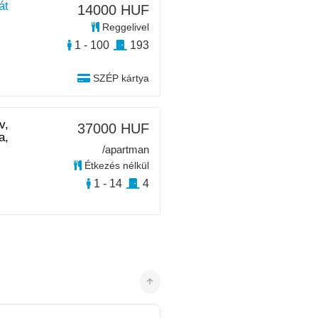
át
14000 HUF
Reggelivel
1 - 100
193
SZÉP kártya
v,
37000 HUF
a,
/apartman
Étkezés nélkül
1 - 14
4