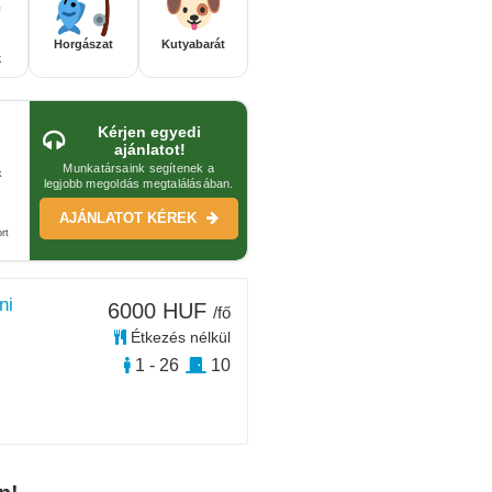
Horgászat
Kutyabarát
k
Kérjen egyedi
ajánlatot!
Munkatársaink segítenek a
k
legjobb megoldás megtalálásában.
AJÁNLATOT KÉREK
rt
ni
6000 HUF
/fő
Étkezés nélkül
1 - 26
10