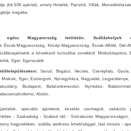
álja (kb.500 ajánlat), amely Hotelek, Panziók, Villák, Menedékháza
glalja magába.
ítunk egész Magyarország területén. Szálláshelye
s Észak-Magyarország, Közép-Magyarország, Észak-Alföld, Dél-Alf
Szállásajánlatok a következő turisztikai zonákból: Miskolctapolca,
iófok, Eger, Egerszalók
fürdőtelepüléseken:
Sarud, Bogács, Vecsés, Cserépfalu, Gyula, 
, Miskolc, Eger, Esztergom, Nyíregyháza, Nagyatád, Legyesbénye,
ustány, Budapest, Balatonkeresztúr, Nyírbátor, Balatonmár
adacsonytördemic, Alsóör
,
-ajánlatok, speciális ajánlatok, kezelés csomagok, vakáció
Üdülés - Szabadság - Szabad idő - Szórakozás Magyarországon, ü
ny hegyvidéken, szállás wellness lehetőséggel, last minute - spec