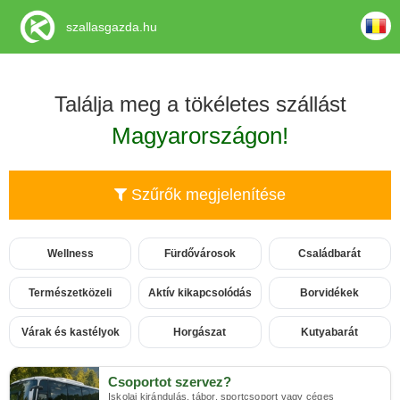
szallasgazda.hu
Találja meg a tökéletes szállást
Magyarországon!
Szűrők megjelenítése
Wellness
Fürdővárosok
Családbarát
Természetközeli
Aktív kikapcsolódás
Borvidékek
Várak és kastélyok
Horgászat
Kutyabarát
Csoportot szervez?
Iskolai kirándulás, tábor, sportcsoport vagy céges