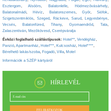
Esztergom
,
Alsóörs
,
Balatonlelle
,
Hódmezővásárhely
,
Balatonalmádi
,
Hévíz
,
Balatonszemes
,
Győr
,
Siófok
,
Szigetszentmiklós
,
Szeged
,
Ráckeve
,
Sarud
,
Legyesbénye
,
Vecsés
,
Balatonfüred
,
Tihany
,
Gyomaendrőd
,
Tata
,
Zalaszentiván
,
Mezőkövesd
,
Cserépváralja
Évközi foglalható szállástípusok:
Hotel**
,
Vendégház
,
Panzió
,
Apartmanház
,
Hotel***
,
Kulcsosház
,
Hotel****
,
Bérelhető lakás/szoba
,
Fogadó
,
Villa
,
Motel
Információk a SZÉP kártyáról
HÍRLEVÉL
FELIRATKOZOK