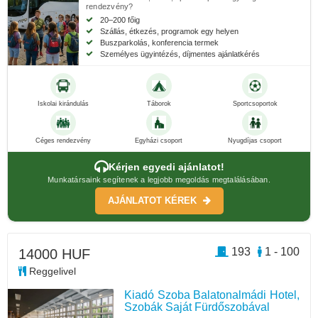
rendezvény?
20–200 főig
Szállás, étkezés, programok egy helyen
Buszparkolás, konferencia termek
Személyes ügyintézés, díjmentes ajánlatkérés
Iskolai kirándulás
Táborok
Sportcsoportok
Céges rendezvény
Egyházi csoport
Nyugdíjas csoport
Kérjen egyedi ajánlatot!
Munkatársaink segítenek a legjobb megoldás megtalálásában.
AJÁNLATOT KÉREK
193
1 - 100
14000 HUF
Reggelivel
Kiadó Szoba Balatonalmádi Hotel,
Szobák Saját Fürdőszobával