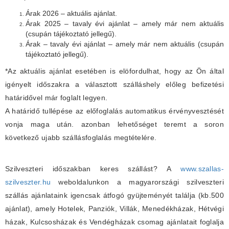
Árak 2026 – aktuális ajánlat.
Árak 2025 – tavaly évi ajánlat – amely már nem aktuális
(csupán tájékoztató jellegű).
Árak – tavaly évi ajánlat – amely már nem aktuális (csupán
tájékoztató jellegű).
*Az aktuális ajánlat esetében is elöfordulhat, hogy az Ön által
igényelt időszakra a választott szálláshely előleg befizetési
határidővel már foglalt legyen.
A határidő tullépése az előfoglalás automatikus érvényvesztését
vonja maga után. azonban lehetőséget teremt a soron
következő ujabb szállásfoglalás megtételére.
Szilveszteri időszakban keres szállást? A
www.szallas-
szilveszter.hu
weboldalunkon a magyarországi szilveszteri
szállás ajánlataink igencsak átfogó gyüjteményét találja (kb.500
ajánlat), amely Hotelek, Panziók, Villák, Menedékházak, Hétvégi
házak, Kulcsosházak és Vendégházak csomag ajánlatait foglalja