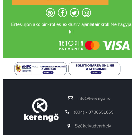
Értesüljön akcióinkról és exkluzív ajánlatainkról! Ne hagyja
ki!
info@kerengo.ro
(004) - 0736651069
Székelyudvarhely