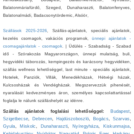
Balatonmáriafürdő, Szeged, Dunaharaszti, Balatonfenyves,
Balatonalmádi, Badacsonytördemic, Alsóör
,
Szállások 2025-2026
, Szállás-ajánlatok, speciális ajánlatok,
kezelés csomagok, vakációs programok,
ünnepi ajánlatok -
csomagajánlatok - csomagok
. | Üdülés - Szabadság - Szabad
idő - Szórakozás Magyarországon, ünnepi mulatság, buli,
hegyvidéki táborozás, kempingezés és karácsony hegyvidéken,
szállás wellness lehetőséggel, last minute - speciális ajánlatok,
Hotelek, Panziók, Villák, Menedékházak, Hétvégi házak,
Kulcsosházak és Vendégházak. Megszervezzük pihenését,
nyaralását kedvezményes áron, személyes kapcsolattartással
foglalja le nálunk szálláshelyét az idénre.
Szállás ajánlatok foglalási lehetőséggel:
Budapest
,
Szigetbecse
,
Debrecen
,
Hajdúszoboszló
,
Bogács
,
Szarvas
,
Gyula
,
Miskolc
,
Dunaharaszti
,
Nyíregyháza
,
Kiskunmajsa
,
Kehidakustány
,
Nyírbátor
,
Nagyatád
,
Polgár
,
Eger
,
Harkány
,