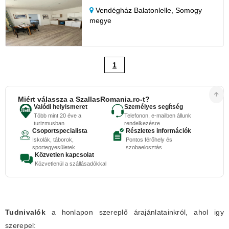
Vendégház Balatonlelle,
Somogy
megye
1
Miért válassza a SzallasRomania.ro-t?
Valódi helyismeret
Személyes segítség
Több mint 20 éve a
Telefonon, e-mailben állunk
turizmusban
rendelkezésre
Csoportspecialista
Részletes információk
Iskolák, táborok,
Pontos férőhely és
sportegyesületek
szobaelosztás
Közvetlen kapcsolat
Közvetlenül a szállásadókkal
Tudnivalók
a honlapon szereplő árajánlatainkról, ahol igy
szerepel: