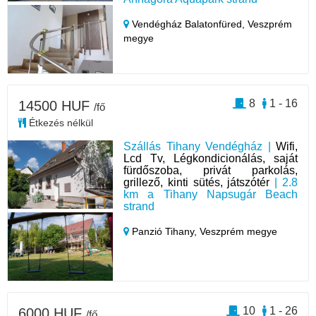
Vendégház Balatonfüred,
Veszprém
megye
8
1 - 16
14500 HUF
/fő
Étkezés nélkül
Szállás Tihany Vendégház |
Wifi,
Lcd Tv, Légkondicionálás, saját
fürdőszoba, privát parkolás,
grillező, kinti sütés, játszótér
| 2.8
km a Tihany Napsugár Beach
strand
Panzió Tihany,
Veszprém megye
10
1 - 26
6000 HUF
/fő