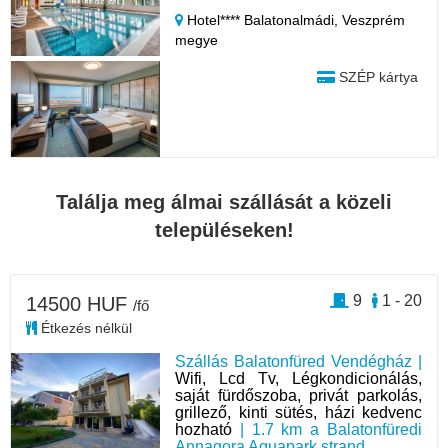
Hotel**** Balatonalmádi,
Veszprém
megye
SZÉP kártya
Találja meg álmai szállását a közeli
településeken!
9
1 - 20
14500 HUF
/fő
Étkezés nélkül
Szállás Balatonfüred Vendégház |
Wifi, Lcd Tv, Légkondicionálás,
saját fürdőszoba, privát parkolás,
grillező, kinti sütés, házi kedvenc
hozható
| 1.7 km a Balatonfüredi
Annagora Aquapark strand