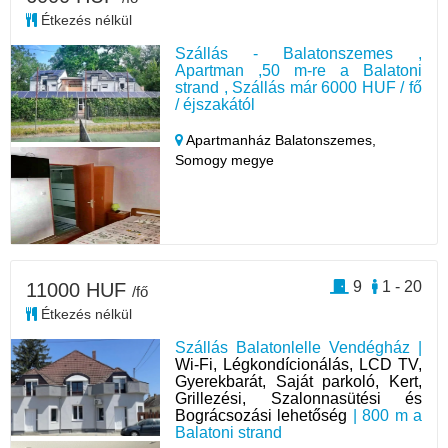
Étkezés nélkül
Szállás - Balatonszemes ,
Apartman ,50 m-re a Balatoni
strand , Szállás már 6000 HUF / fő
/ éjszakától
Apartmanház Balatonszemes,
Somogy megye
9
1 - 20
11000 HUF
/fő
Étkezés nélkül
Szállás Balatonlelle Vendégház |
Wi-Fi, Légkondícionálás, LCD TV,
Gyerekbarát, Saját parkoló, Kert,
Grillezési, Szalonnasütési és
Bográcsozási lehetőség
| 800 m a
Balatoni strand