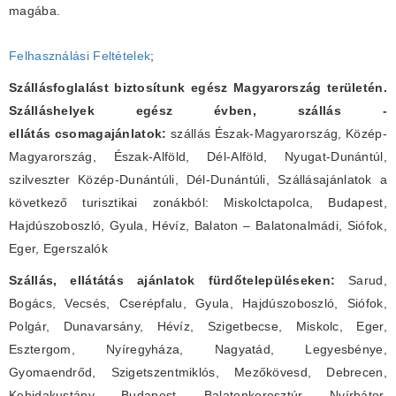
magába.
Felhasználási Feltételek
;
Szállásfoglalást biztosítunk egész Magyarország területén.
Szálláshelyek egész évben, szállás -
ellátás csomagajánlatok:
szállás Észak-Magyarország, Közép-
Magyarország, Észak-Alföld, Dél-Alföld, Nyugat-Dunántúl,
szilveszter Közép-Dunántúli, Dél-Dunántúli, Szállásajánlatok a
következő turisztikai zonákból: Miskolctapolca, Budapest,
Hajdúszoboszló, Gyula, Hévíz, Balaton – Balatonalmádi, Siófok,
Eger, Egerszalók
Szállás, ellátátás ajánlatok fürdőtelepüléseken:
Sarud,
Bogács, Vecsés, Cserépfalu, Gyula, Hajdúszoboszló, Siófok,
Polgár, Dunavarsány, Hévíz, Szigetbecse, Miskolc, Eger,
Esztergom, Nyíregyháza, Nagyatád, Legyesbénye,
Gyomaendrőd, Szigetszentmiklós, Mezőkövesd, Debrecen,
Kehidakustány, Budapest, Balatonkeresztúr, Nyírbátor,