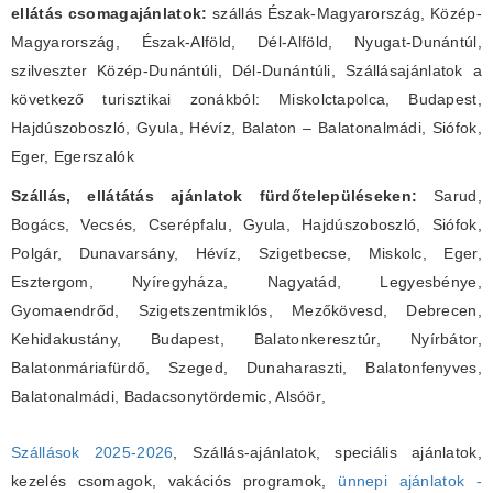
ellátás csomagajánlatok:
szállás Észak-Magyarország, Közép-
Magyarország, Észak-Alföld, Dél-Alföld, Nyugat-Dunántúl,
szilveszter Közép-Dunántúli, Dél-Dunántúli, Szállásajánlatok a
következő turisztikai zonákból: Miskolctapolca, Budapest,
Hajdúszoboszló, Gyula, Hévíz, Balaton – Balatonalmádi, Siófok,
Eger, Egerszalók
Szállás, ellátátás ajánlatok fürdőtelepüléseken:
Sarud,
Bogács, Vecsés, Cserépfalu, Gyula, Hajdúszoboszló, Siófok,
Polgár, Dunavarsány, Hévíz, Szigetbecse, Miskolc, Eger,
Esztergom, Nyíregyháza, Nagyatád, Legyesbénye,
Gyomaendrőd, Szigetszentmiklós, Mezőkövesd, Debrecen,
Kehidakustány, Budapest, Balatonkeresztúr, Nyírbátor,
Balatonmáriafürdő, Szeged, Dunaharaszti, Balatonfenyves,
Balatonalmádi, Badacsonytördemic, Alsóör
,
Szállások 2025-2026
, Szállás-ajánlatok, speciális ajánlatok,
kezelés csomagok, vakációs programok,
ünnepi ajánlatok -