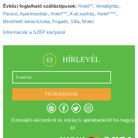
Évközi foglalható szállástípusok:
Hotel**
,
Vendégház
,
Panzió
,
Apartmanház
,
Hotel***
,
Kulcsosház
,
Hotel****
,
Bérelhető lakás/szoba
,
Fogadó
,
Villa
,
Motel
Információk a SZÉP kártyáról
HÍRLEVÉL
FELIRATKOZOK
Értesüljön akcióinkról és exkluzív ajánlatainkról! Ne hagyja
ki!