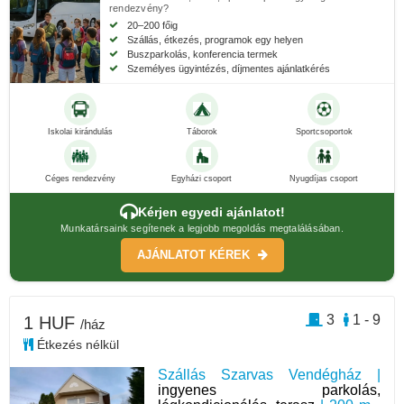
rendezvény?
20–200 főig
Szállás, étkezés, programok egy helyen
Buszparkolás, konferencia termek
Személyes ügyintézés, díjmentes ajánlatkérés
Iskolai kirándulás
Táborok
Sportcsoportok
Céges rendezvény
Egyházi csoport
Nyugdíjas csoport
Kérjen egyedi ajánlatot!
Munkatársaink segítenek a legjobb megoldás megtalálásában.
AJÁNLATOT KÉREK
3
1 - 9
1 HUF
/ház
Étkezés nélkül
Szállás Szarvas Vendégház |
ingyenes parkolás,