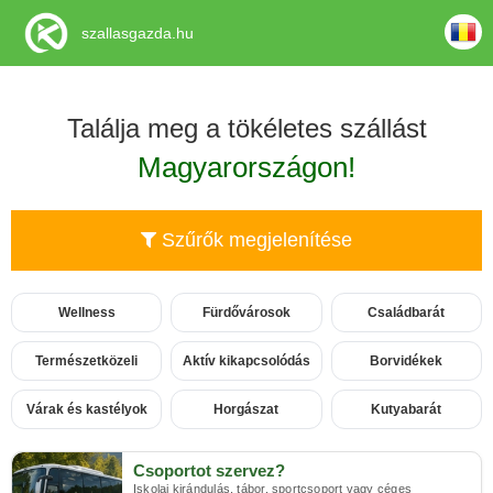
szallasgazda.hu
Találja meg a tökéletes szállást
Magyarországon!
Szűrők megjelenítése
Wellness
Fürdővárosok
Családbarát
Természetközeli
Aktív kikapcsolódás
Borvidékek
Várak és kastélyok
Horgászat
Kutyabarát
Csoportot szervez?
Iskolai kirándulás, tábor, sportcsoport vagy céges