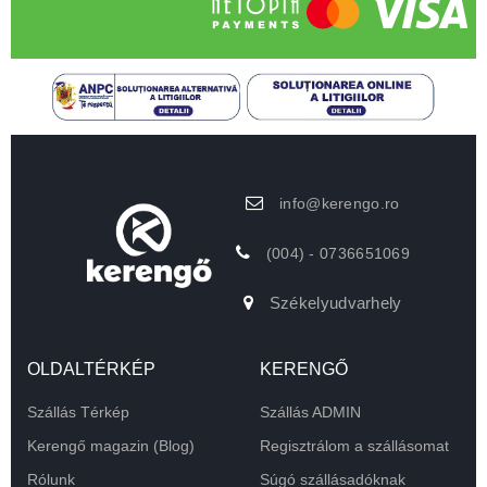
info@kerengo.ro
(004) - 0736651069
Székelyudvarhely
OLDALTÉRKÉP
KERENGŐ
Szállás Térkép
Szállás ADMIN
Kerengő magazin (Blog)
Regisztrálom a szállásomat
Rólunk
Súgó szállásadóknak