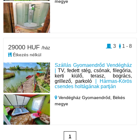
megye
3
1 - 8
29000 HUF
/ház
Étkezés nélkül
Szállás Gyomaendrőd Vendégház
|
TV, fedett stég, csónak, filegória,
kerti kiülő, terasz, bogrács,
grillező, parkoló
| Hármas-Körös
csendes holtágának partján
Vendégház Gyomaendrőd,
Békés
megye
1