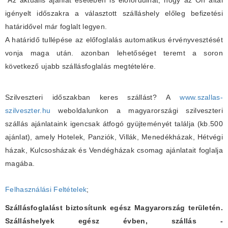
*Az aktuális ajánlat esetében is elöfordulhat, hogy az Ön által
igényelt időszakra a választott szálláshely előleg befizetési
határidővel már foglalt legyen.
A határidő tullépése az előfoglalás automatikus érvényvesztését
vonja maga után. azonban lehetőséget teremt a soron
következő ujabb szállásfoglalás megtételére.
Szilveszteri időszakban keres szállást? A
www.szallas-
szilveszter.hu
weboldalunkon a magyarországi szilveszteri
szállás ajánlataink igencsak átfogó gyüjteményét találja (kb.500
ajánlat), amely Hotelek, Panziók, Villák, Menedékházak, Hétvégi
házak, Kulcsosházak és Vendégházak csomag ajánlatait foglalja
magába.
Felhasználási Feltételek
;
Szállásfoglalást biztosítunk egész Magyarország területén.
Szálláshelyek egész évben, szállás -