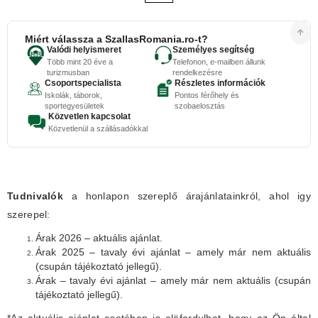
Miért válassza a SzallasRomania.ro-t?
Valódi helyismeret
Személyes segítség
Több mint 20 éve a
Telefonon, e-mailben állunk
turizmusban
rendelkezésre
Csoportspecialista
Részletes információk
Iskolák, táborok,
Pontos férőhely és
sportegyesületek
szobaelosztás
Közvetlen kapcsolat
Közvetlenül a szállásadókkal
Tudnivalók
a honlapon szereplő árajánlatainkról, ahol igy
szerepel:
Árak 2026 – aktuális ajánlat.
Árak 2025 – tavaly évi ajánlat – amely már nem aktuális
(csupán tájékoztató jellegű).
Árak – tavaly évi ajánlat – amely már nem aktuális (csupán
tájékoztató jellegű).