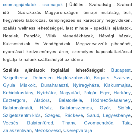
csomagajánlatok - csomagok
. | Üdülés - Szabadság - Szabad
idő - Szórakozás Magyarországon, ünnepi mulatság, buli,
hegyvidéki táborozás, kempingezés és karácsony hegyvidéken,
szállás wellness lehetőséggel, last minute - speciális ajánlatok,
Hotelek, Panziók, Villák, Menedékházak, Hétvégi házak,
Kulcsosházak és Vendégházak. Megszervezzük pihenését,
nyaralását kedvezményes áron, személyes kapcsolattartással
foglalja le nálunk szálláshelyét az idénre.
Szállás ajánlatok foglalási lehetőséggel:
Budapest
,
Szigetbecse
,
Debrecen
,
Hajdúszoboszló
,
Bogács
,
Szarvas
,
Gyula
,
Miskolc
,
Dunaharaszti
,
Nyíregyháza
,
Kiskunmajsa
,
Kehidakustány
,
Nyírbátor
,
Nagyatád
,
Polgár
,
Eger
,
Harkány
,
Esztergom
,
Alsóörs
,
Balatonlelle
,
Hódmezővásárhely
,
Balatonalmádi
,
Hévíz
,
Balatonszemes
,
Győr
,
Siófok
,
Szigetszentmiklós
,
Szeged
,
Ráckeve
,
Sarud
,
Legyesbénye
,
Vecsés
,
Balatonfüred
,
Tihany
,
Gyomaendrőd
,
Tata
,
Zalaszentiván
,
Mezőkövesd
,
Cserépváralja