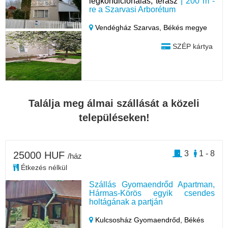
légkondicionálás, terasz
| 200 m -
re a Szarvasi Arborétum
Vendégház Szarvas,
Békés megye
SZÉP kártya
Találja meg álmai szállását a közeli
településeken!
3
1 - 8
25000 HUF
/ház
Étkezés nélkül
Szállás Gyomaendrőd Apartman,
Hármas-Körös egyik csendes
holtágának a partján
Kulcsosház Gyomaendrőd,
Békés