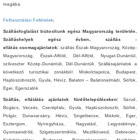
magába.
Felhasználási Feltételek
;
Szállásfoglalást biztosítunk egész Magyarország területén.
Szálláshelyek egész évben, szállás -
ellátás csomagajánlatok:
szállás Észak-Magyarország, Közép-
Magyarország, Észak-Alföld, Dél-Alföld, Nyugat-Dunántúl,
szilveszter Közép-Dunántúli, Dél-Dunántúli, Szállásajánlatok a
következő turisztikai zonákból: Miskolctapolca, Budapest,
Hajdúszoboszló, Gyula, Hévíz, Balaton – Balatonalmádi, Siófok,
Eger, Egerszalók
Szállás, ellátátás ajánlatok fürdőtelepüléseken:
Sarud,
Bogács, Vecsés, Cserépfalu, Gyula, Hajdúszoboszló, Siófok,
Polgár, Dunavarsány, Hévíz, Szigetbecse, Miskolc, Eger,
Esztergom, Nyíregyháza, Nagyatád, Legyesbénye,
Gyomaendrőd, Szigetszentmiklós, Mezőkövesd, Debrecen,