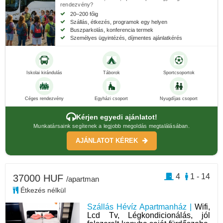
rendezvény?
20–200 főig
Szállás, étkezés, programok egy helyen
Buszparkolás, konferencia termek
Személyes ügyintézés, díjmentes ajánlatkérés
Iskolai kirándulás
Táborok
Sportcsoportok
Céges rendezvény
Egyházi csoport
Nyugdíjas csoport
Kérjen egyedi ajánlatot!
Munkatársaink segítenek a legjobb megoldás megtalálásában.
AJÁNLATOT KÉREK
4
1 - 14
37000 HUF
/apartman
Étkezés nélkül
Szállás Hévíz Apartmanház |
Wifi,
Lcd Tv, Légkondicionálás, jól