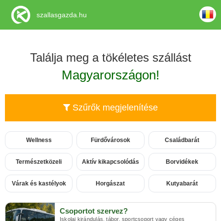
szallasgazda.hu
Találja meg a tökéletes szállást
Magyarországon!
Szűrők megjelenítése
Wellness
Fürdővárosok
Családbarát
Természetközeli
Aktív kikapcsolódás
Borvidékek
Várak és kastélyok
Horgászat
Kutyabarát
Csoportot szervez?
Iskolai kirándulás, tábor, sportcsoport vagy céges