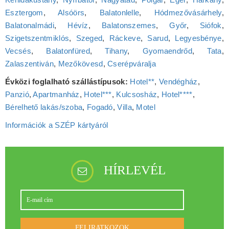
Esztergom
,
Alsóörs
,
Balatonlelle
,
Hódmezővásárhely
,
Balatonalmádi
,
Hévíz
,
Balatonszemes
,
Győr
,
Siófok
,
Szigetszentmiklós
,
Szeged
,
Ráckeve
,
Sarud
,
Legyesbénye
,
Vecsés
,
Balatonfüred
,
Tihany
,
Gyomaendrőd
,
Tata
,
Zalaszentiván
,
Mezőkövesd
,
Cserépváralja
Évközi foglalható szállástípusok:
Hotel**
,
Vendégház
,
Panzió
,
Apartmanház
,
Hotel***
,
Kulcsosház
,
Hotel****
,
Bérelhető lakás/szoba
,
Fogadó
,
Villa
,
Motel
Információk a SZÉP kártyáról
HÍRLEVÉL
FELIRATKOZOK