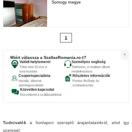
Somogy megye
1
Miért válassza a SzallasRomania.ro-t?
Valódi helyismeret
Személyes segítség
Több mint 20 éve a
Telefonon, e-mailben állunk
turizmusban
rendelkezésre
Csoportspecialista
Részletes információk
Iskolák, táborok,
Pontos férőhely és
sportegyesületek
szobaelosztás
Közvetlen kapcsolat
Közvetlenül a szállásadókkal
Tudnivalók
a honlapon szereplő árajánlatainkról, ahol igy
szerepel: