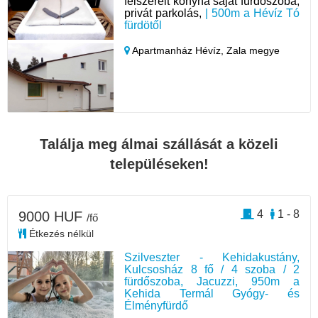
felszerelt konyha saját fürdőszoba,
privát parkolás,
| 500m a Hévíz Tó
fürdötől
Apartmanház Hévíz,
Zala megye
Találja meg álmai szállását a közeli
településeken!
4
1 - 8
9000 HUF
/fő
Étkezés nélkül
Szilveszter - Kehidakustány,
Kulcsosház 8 fő / 4 szoba / 2
fürdőszoba, Jacuzzi, 950m a
Kehida Termál Gyógy- és
Élményfürdő