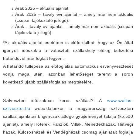
Árak 2026 – aktuális ajánlat.
Árak 2025 – tavaly évi ajánlat – amely már nem aktuális
(csupán tájékoztató jellegű).
Árak – tavaly évi ajánlat – amely már nem aktuális (csupán
tájékoztató jellegű).
*Az aktuális ajánlat esetében is elöfordulhat, hogy az Ön által
igényelt időszakra a választott szálláshely előleg befizetési
határidővel már foglalt legyen.
A határidő tullépése az előfoglalás automatikus érvényvesztését
vonja maga után. azonban lehetőséget teremt a soron
következő ujabb szállásfoglalás megtételére.
Szilveszteri időszakban keres szállást? A
www.szallas-
szilveszter.hu
weboldalunkon a magyarországi szilveszteri
szállás ajánlataink igencsak átfogó gyüjteményét találja (kb.500
ajánlat), amely Hotelek, Panziók, Villák, Menedékházak, Hétvégi
házak, Kulcsosházak és Vendégházak csomag ajánlatait foglalja