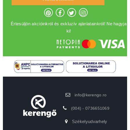
Értesüljön akcióinkról és exkluzív ajánlatainkról! Ne hagyja
ki!
info@kerengo.ro
(004) - 0736651069
Székelyudvarhely