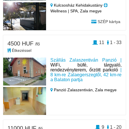
Kulcsosház Kehidakustány
Wellness | SPA, Zala megye
SZÉP kártya
11
1 - 33
4500 HUF
/fő
Étkezéssel
Szállás Zalaszentiván Panzió |
WiFi, büfé, tárgyaló,
rendezvényterem, őrzött parkoló
|
8 km-re Zalaegerszegtől, 42 km-re
a Balaton partja
Panzió Zalaszentiván,
Zala megye
9
1 - 20
11000 HUF
/fő