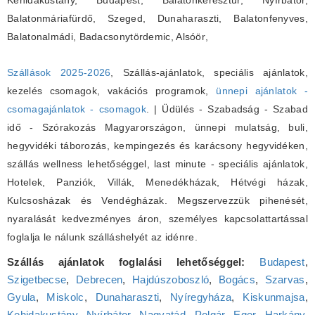
Kehidakustány, Budapest, Balatonkeresztúr, Nyírbátor,
Balatonmáriafürdő, Szeged, Dunaharaszti, Balatonfenyves,
Balatonalmádi, Badacsonytördemic, Alsóör
,
Szállások 2025-2026
, Szállás-ajánlatok, speciális ajánlatok,
kezelés csomagok, vakációs programok,
ünnepi ajánlatok -
csomagajánlatok - csomagok
. | Üdülés - Szabadság - Szabad
idő - Szórakozás Magyarországon, ünnepi mulatság, buli,
hegyvidéki táborozás, kempingezés és karácsony hegyvidéken,
szállás wellness lehetőséggel, last minute - speciális ajánlatok,
Hotelek, Panziók, Villák, Menedékházak, Hétvégi házak,
Kulcsosházak és Vendégházak. Megszervezzük pihenését,
nyaralását kedvezményes áron, személyes kapcsolattartással
foglalja le nálunk szálláshelyét az idénre.
Szállás ajánlatok foglalási lehetőséggel:
Budapest
,
Szigetbecse
,
Debrecen
,
Hajdúszoboszló
,
Bogács
,
Szarvas
,
Gyula
,
Miskolc
,
Dunaharaszti
,
Nyíregyháza
,
Kiskunmajsa
,
Kehidakustány
,
Nyírbátor
,
Nagyatád
,
Polgár
,
Eger
,
Harkány
,