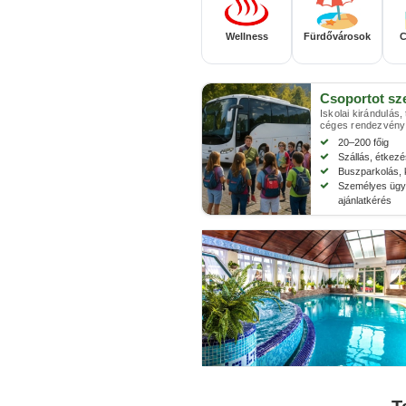
Wellness
Fürdővárosok
C
Csoportot sz
Iskolai kirándulás,
céges rendezvény
20–200 főig
Szállás, étkez
Buszparkolás, 
Személyes ügyi
ajánlatkérés