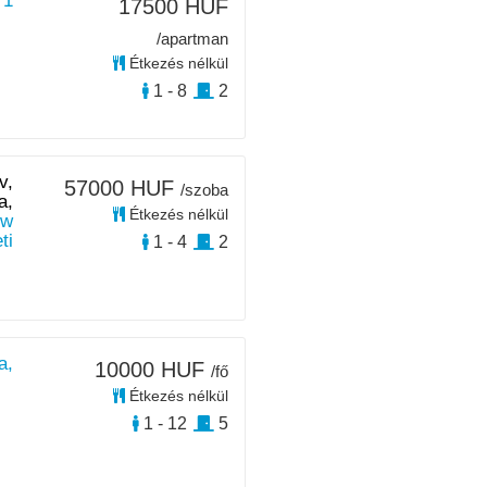
 1
17500 HUF
/apartman
Étkezés nélkül
1 - 8
2
v,
57000 HUF
/szoba
a,
Étkezés nélkül
ew
ti
1 - 4
2
a,
10000 HUF
/fő
Étkezés nélkül
1 - 12
5