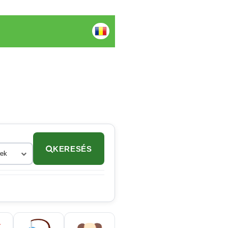
KERESÉS
rek