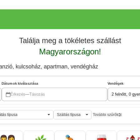
Találja meg a tökéletes szállást
Magyarországon!
panzió, kulcsoház, apartman, vendégház
Dátumok kiválasztása
Vendégek
Érkezés
—
Távozás
2 felnőtt, 0 gye
átás típusa
Szállás típusa
További szűrők