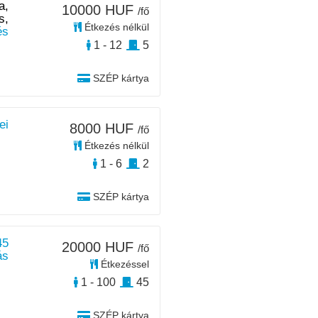
a,
10000 HUF
/fő
s,
Étkezés nélkül
és
1 - 12
5
SZÉP kártya
ei
8000 HUF
/fő
Étkezés nélkül
1 - 6
2
SZÉP kártya
45
20000 HUF
/fő
ás
Étkezéssel
1 - 100
45
SZÉP kártya