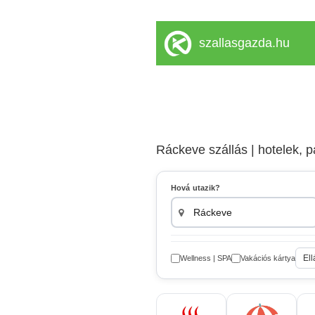
szallasgazda.hu
Ráckeve szállás | hotelek, 
Hová utazik?
Ell
Wellness | SPA
Vakációs kártya