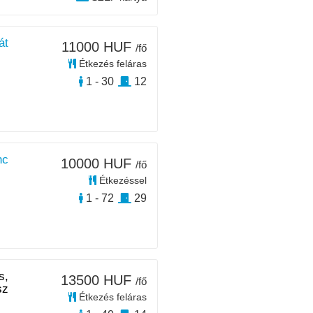
át
11000 HUF
/fő
Étkezés feláras
1 - 30
12
nc
10000 HUF
/fő
Étkezéssel
1 - 72
29
s,
13500 HUF
/fő
sz
Étkezés feláras