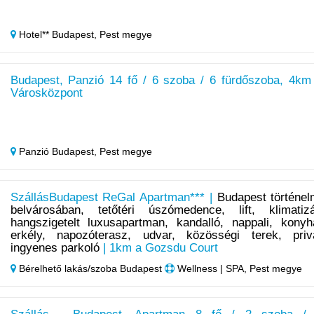
Hotel** Budapest,
Pest megye
Budapest, Panzió 14 fő / 6 szoba / 6 fürdőszoba, 4km
Városközpont
Panzió Budapest,
Pest megye
SzállásBudapest ReGal Apartman*** |
Budapest történel
belvárosában, tetőtéri úszómedence, lift, klimatizá
hangszigetelt luxusapartman, kandalló, nappali, konyh
erkély, napozóterasz, udvar, közösségi terek, priv
ingyenes parkoló
| 1km a Gozsdu Court
Bérelhető lakás/szoba Budapest
Wellness | SPA, Pest megye