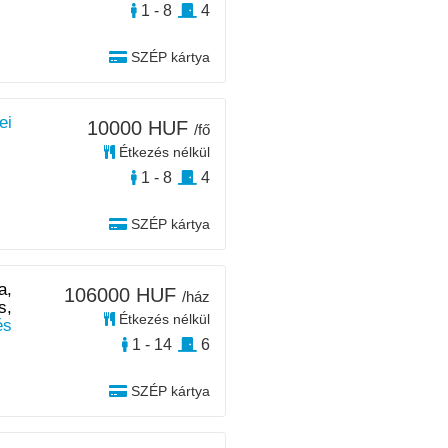
1 - 8
4
SZÉP kártya
ei
10000 HUF
/fő
Étkezés nélkül
1 - 8
4
SZÉP kártya
a,
106000 HUF
/ház
s,
Étkezés nélkül
és
1 - 14
6
SZÉP kártya