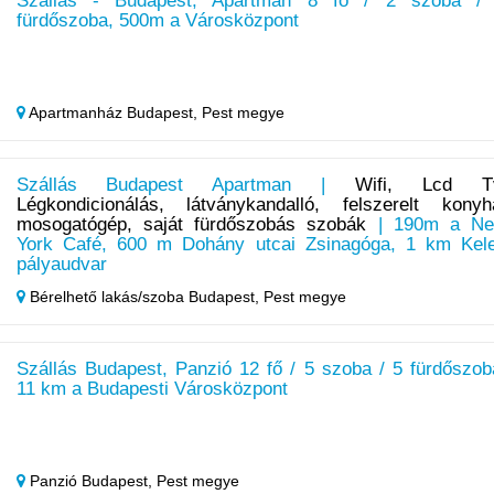
Szállás - Budapest, Apartman 8 fő / 2 szoba /
fürdőszoba, 500m a Városközpont
Apartmanház Budapest,
Pest megye
Szállás Budapest Apartman |
Wifi, Lcd T
Légkondicionálás, látványkandalló, felszerelt konyh
mosogatógép, saját fürdőszobás szobák
| 190m a N
York Café, 600 m Dohány utcai Zsinagóga, 1 km Kele
pályaudvar
Bérelhető lakás/szoba Budapest,
Pest megye
Szállás Budapest, Panzió 12 fő / 5 szoba / 5 fürdőszob
11 km a Budapesti Városközpont
Panzió Budapest,
Pest megye