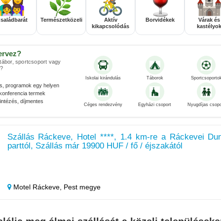
saládbarát
Természetközeli
Aktív
Borvidékek
Várak és
kikapcsolódás
kastélyo
ervez?
 tábor, sportcsoport vagy
?
Iskolai kirándulás
Táborok
Sportcsoporto
és, programok egy helyen
konferencia termek
ntézés, díjmentes
Céges rendezvény
Egyházi csoport
Nyugdíjas csopo
Szállás Ráckeve, Hotel ****, 1.4 km-re a Ráckevei Du
parttól, Szállás már 19900 HUF / fő / éjszakától
Motel Ráckeve,
Pest megye