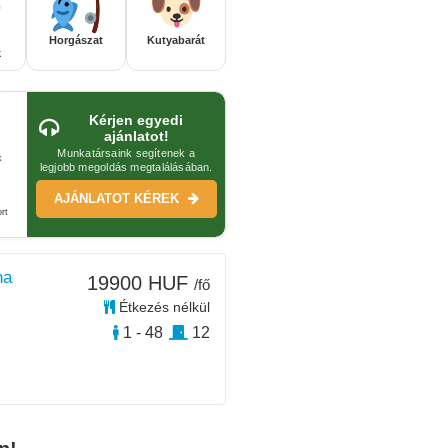
Horgászat
Kutyabarát
k
Kérjen egyedi
ajánlatot!
Munkatársaink segítenek a
k
legjobb megoldás megtalálásában.
AJÁNLATOT KÉREK
rt
na
19900 HUF
/fő
Étkezés nélkül
1 - 48
12