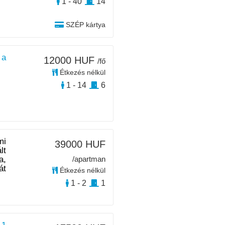
1 - 40
14
SZÉP kártya
 a
12000 HUF
/fő
Étkezés nélkül
1 - 14
6
mi
39000 HUF
lt
a,
/apartman
át
Étkezés nélkül
1 - 2
1