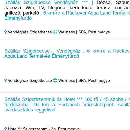
Szállás Szigetbecse Vendégház *** |
Dézsa, Szaun
Jacuzzi, Wifi, TV, filegória, kerti kiülő, terasz, bográc
grillező, parkoló
| 6 km-re a Ráckevei Aqua Land Termál-
Élményfürdő
Vendégház Szigetbecse
Wellness | SPA, Pest megye
Szállás Szigetbecse , Vendégház , 6 km-re a Ráckev
Aqua Land Termál-és Élményfürdő
Vendégház Szigetbecse
Wellness | SPA, Pest megye
Szállás Szigetszentmiklós Hotel *** 100 fő / 45 szoba / 
fürdőszoba, 16 km a Budapesti Városközpont, száll
svédasztalos reggelivel
Hotel*** Szigetszentmiklós,
Pest megye