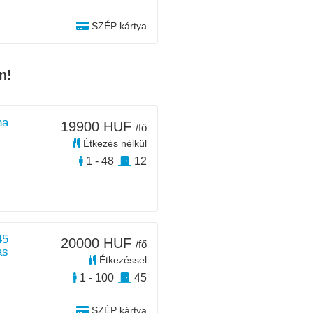
SZÉP kártya
n!
na
19900 HUF
/fő
Étkezés nélkül
1 - 48
12
45
20000 HUF
/fő
ás
Étkezéssel
1 - 100
45
SZÉP kártya