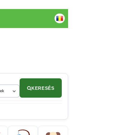
KERESÉS
rek