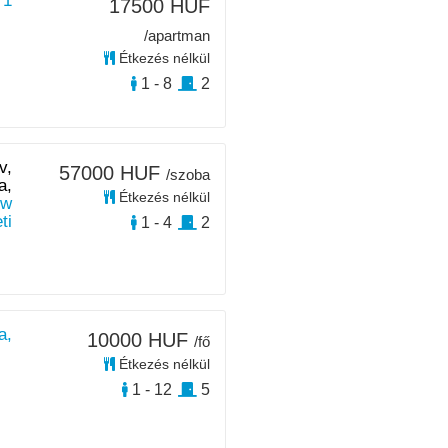
 1
17500 HUF
/apartman
Étkezés nélkül
1 - 8
2
v,
57000 HUF
/szoba
a,
Étkezés nélkül
ew
ti
1 - 4
2
a,
10000 HUF
/fő
Étkezés nélkül
1 - 12
5