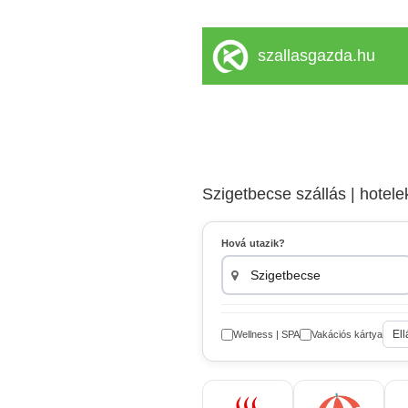
szallasgazda.hu
Szigetbecse szállás | hotel
Hová utazik?
Ell
Wellness | SPA
Vakációs kártya