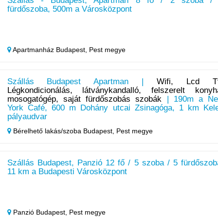
Szállás - Budapest, Apartman 8 fő / 2 szoba /
fürdőszoba, 500m a Városközpont
Apartmanház Budapest,
Pest megye
Szállás Budapest Apartman |
Wifi, Lcd T
Légkondicionálás, látványkandalló, felszerelt konyh
mosogatógép, saját fürdőszobás szobák
| 190m a N
York Café, 600 m Dohány utcai Zsinagóga, 1 km Kele
pályaudvar
Bérelhető lakás/szoba Budapest,
Pest megye
Szállás Budapest, Panzió 12 fő / 5 szoba / 5 fürdőszob
11 km a Budapesti Városközpont
Panzió Budapest,
Pest megye