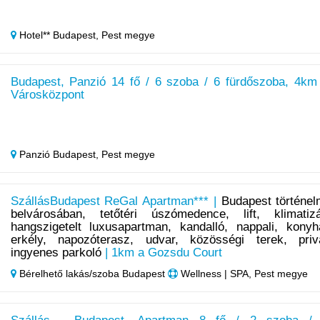
Hotel** Budapest,
Pest megye
Budapest, Panzió 14 fő / 6 szoba / 6 fürdőszoba, 4km
Városközpont
Panzió Budapest,
Pest megye
SzállásBudapest ReGal Apartman*** |
Budapest történel
belvárosában, tetőtéri úszómedence, lift, klimatizá
hangszigetelt luxusapartman, kandalló, nappali, konyh
erkély, napozóterasz, udvar, közösségi terek, priv
ingyenes parkoló
| 1km a Gozsdu Court
Bérelhető lakás/szoba Budapest
Wellness | SPA, Pest megye