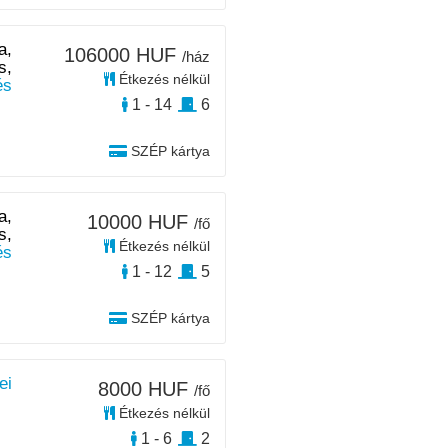
a,
106000 HUF
/ház
s,
Étkezés nélkül
és
1 - 14
6
SZÉP kártya
a,
10000 HUF
/fő
s,
Étkezés nélkül
és
1 - 12
5
SZÉP kártya
ei
8000 HUF
/fő
Étkezés nélkül
1 - 6
2