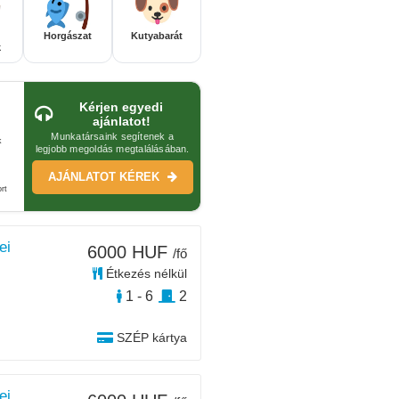
Horgászat
Kutyabarát
k
Kérjen egyedi
ajánlatot!
Munkatársaink segítenek a
k
legjobb megoldás megtalálásában.
AJÁNLATOT KÉREK
rt
ei
6000 HUF
/fő
Étkezés nélkül
1 - 6
2
SZÉP kártya
ei