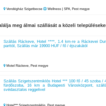
Vendégház Szigetbecse
Wellness | SPA, Pest megye
alálja meg álmai szállását a közeli településeke
Szállás Ráckeve, Hotel ****, 1.4 km-re a Ráckevei Du
parttól, Szállás már 19900 HUF / fő / éjszakától
Motel Ráckeve,
Pest megye
Szállás Szigetszentmiklós Hotel *** 100 fő / 45 szoba / 
fürdőszoba, 16 km a Budapesti Városközpont, száll
svédasztalos reggelivel
Hotel*** Szigetszentmiklós,
Pest megye