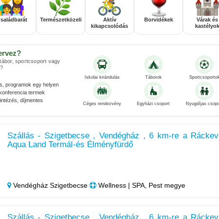
saládbarát
Természetközeli
Aktív
Borvidékek
Várak és
kikapcsolódás
kastélyo
ervez?
 tábor, sportcsoport vagy
?
Iskolai kirándulás
Táborok
Sportcsoporto
és, programok egy helyen
konferencia termek
ntézés, díjmentes
Céges rendezvény
Egyházi csoport
Nyugdíjas csopo
Szállás - Szigetbecse , Vendégház , 6 km-re a Ráckev
Aqua Land Termál-és Élményfürdő
Vendégház Szigetbecse
Wellness | SPA, Pest megye
Szállás - Szigetbecse , Vendégház , 6 km-re a Ráckev