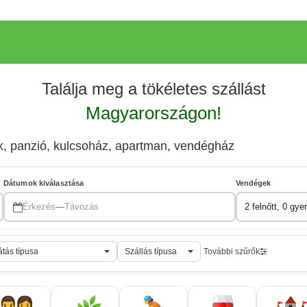
Találja meg a tökéletes szállást
Magyarországon!
ek, panzió, kulcsoház, apartman, vendégház
Dátumok kiválasztása
Vendégek
Érkezés
—
Távozás
2 felnőtt, 0 gye
átás típusa
Szállás típusa
További szűrők