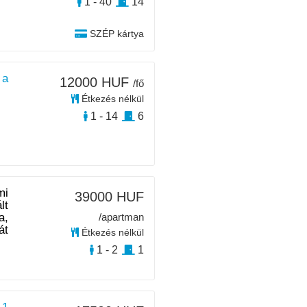
1 - 40
14
SZÉP kártya
 a
12000 HUF
/fő
Étkezés nélkül
1 - 14
6
mi
39000 HUF
lt
a,
/apartman
át
Étkezés nélkül
1 - 2
1