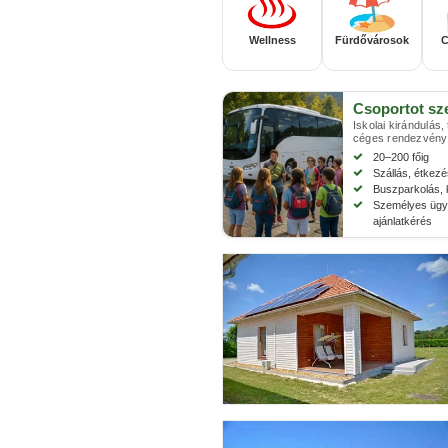
Wellness
Fürdővárosok
C
Csoportot sz
Iskolai kirándulás,
céges rendezvény
20–200 főig
Szállás, étkez
Buszparkolás, 
Személyes ügyi
ajánlatkérés