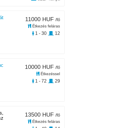
át
11000 HUF
/fő
Étkezés feláras
1 - 30
12
nc
10000 HUF
/fő
Étkezéssel
1 - 72
29
s,
13500 HUF
/fő
sz
Étkezés feláras