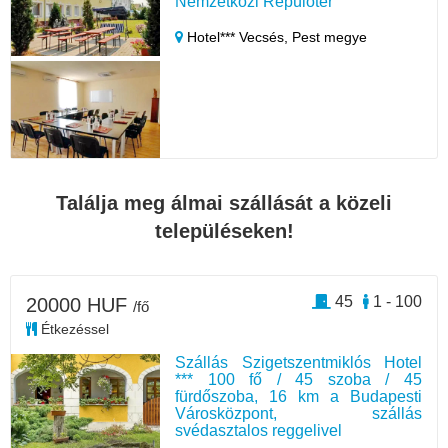
Nemzetközi Repülőtér
Hotel*** Vecsés,
Pest megye
Találja meg álmai szállását a közeli
településeken!
45
1 - 100
20000 HUF
/fő
Étkezéssel
Szállás Szigetszentmiklós Hotel
*** 100 fő / 45 szoba / 45
fürdőszoba, 16 km a Budapesti
Városközpont, szállás
svédasztalos reggelivel