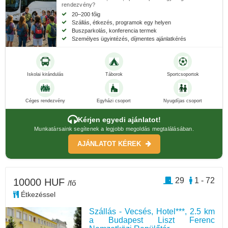
rendezvény?
20–200 főig
Szállás, étkezés, programok egy helyen
Buszparkolás, konferencia termek
Személyes ügyintézés, díjmentes ajánlatkérés
Iskolai kirándulás
Táborok
Sportcsoportok
Céges rendezvény
Egyházi csoport
Nyugdíjas csoport
Kérjen egyedi ajánlatot!
Munkatársaink segítenek a legjobb megoldás megtalálásában.
AJÁNLATOT KÉREK
29
1 - 72
10000 HUF
/fő
Étkezéssel
Szállás - Vecsés, Hotel***, 2.5 km
a Budapest Liszt Ferenc