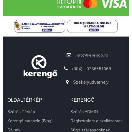
info@kerengo.ro
(004) - 0736651069
Székelyudvarhely
OLDALTÉRKÉP
KERENGŐ
Szállás Térkép
Szállás ADMIN
Kerengő magazin (Blog)
Regisztrálom a szállásomat
Rólunk
Súgó szállásadóknak