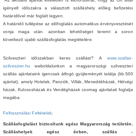
*Az aktuális ajánlat esetében is elöfordulhat, hogy az Ön által
igényelt időszakra a választott szálláshely előleg befizetési
határidővel már foglalt legyen.
A határidő tullépése az előfoglalás automatikus érvényvesztését
vonja maga után. azonban lehetőséget teremt a soron
következő ujabb szállásfoglalás megtételére.
Szilveszteri időszakban keres szállást? A
www.szallas-
szilveszter.hu
weboldalunkon a magyarországi szilveszteri
szállás ajánlataink igencsak átfogó gyüjteményét találja (kb.500
ajánlat), amely Hotelek, Panziók, Villák, Menedékházak, Hétvégi
házak, Kulcsosházak és Vendégházak csomag ajánlatait foglalja
magába.
Felhasználási Feltételek
;
Szállásfoglalást biztosítunk egész Magyarország területén.
Szálláshelyek egész évben, szállás -