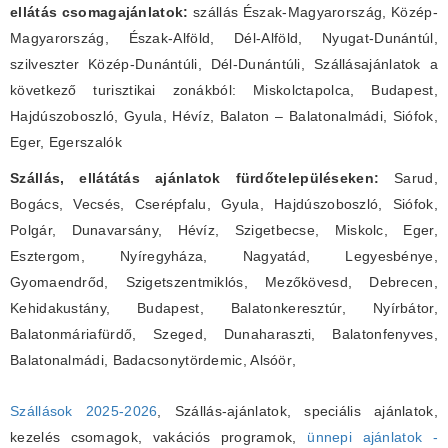
ellátás csomagajánlatok:
szállás Észak-Magyarország, Közép-
Magyarország, Észak-Alföld, Dél-Alföld, Nyugat-Dunántúl,
szilveszter Közép-Dunántúli, Dél-Dunántúli, Szállásajánlatok a
következő turisztikai zonákból: Miskolctapolca, Budapest,
Hajdúszoboszló, Gyula, Hévíz, Balaton – Balatonalmádi, Siófok,
Eger, Egerszalók
Szállás, ellátátás ajánlatok fürdőtelepüléseken:
Sarud,
Bogács, Vecsés, Cserépfalu, Gyula, Hajdúszoboszló, Siófok,
Polgár, Dunavarsány, Hévíz, Szigetbecse, Miskolc, Eger,
Esztergom, Nyíregyháza, Nagyatád, Legyesbénye,
Gyomaendrőd, Szigetszentmiklós, Mezőkövesd, Debrecen,
Kehidakustány, Budapest, Balatonkeresztúr, Nyírbátor,
Balatonmáriafürdő, Szeged, Dunaharaszti, Balatonfenyves,
Balatonalmádi, Badacsonytördemic, Alsóör
,
Szállások 2025-2026
, Szállás-ajánlatok, speciális ajánlatok,
kezelés csomagok, vakációs programok,
ünnepi ajánlatok -