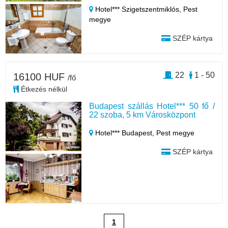
Hotel*** Szigetszentmiklós,
Pest
megye
SZÉP kártya
22
1 - 50
16100 HUF
/fő
Étkezés nélkül
Budapest szállás Hotel*** 50 fő /
22 szoba, 5 km Városközpont
Hotel*** Budapest,
Pest megye
SZÉP kártya
1