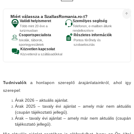
Miért válassza a SzallasRomania.ro-t?
Valódi helyismeret
Személyes segítség
Több mint 20 éve a
Telefonon, e-mailben állunk
turizmusban
rendelkezésre
Csoportspecialista
Részletes információk
Iskolák, táborok,
Pontos férőhely és
sportegyesületek
szobaelosztás
Közvetlen kapcsolat
Közvetlenül a szállásadókkal
Tudnivalók
a honlapon szereplő árajánlatainkról, ahol igy
szerepel:
Árak 2026 – aktuális ajánlat.
Árak 2025 – tavaly évi ajánlat – amely már nem aktuális
(csupán tájékoztató jellegű).
Árak – tavaly évi ajánlat – amely már nem aktuális (csupán
tájékoztató jellegű).