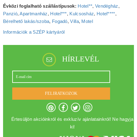
Évközi foglalható szállástípusok:
Hotel**
,
Vendégház
,
Panzió
,
Apartmanház
,
Hotel***
,
Kulcsosház
,
Hotel****
,
Bérelhető lakás/szoba
,
Fogadó
,
Villa
,
Motel
Információk a SZÉP kártyáról
HÍRLEVÉL
FELIRATKOZOK
Értesüljön akcióinkról és exkluzív ajánlatainkról! Ne hagyja
ki!