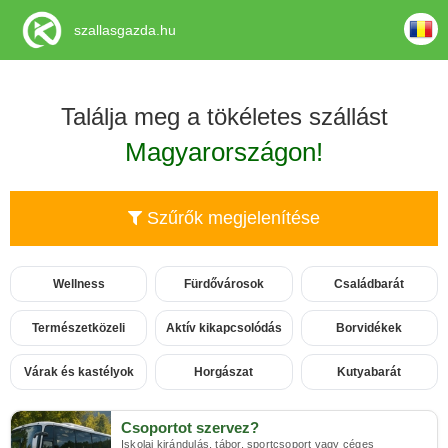
szallasgazda.hu
Találja meg a tökéletes szállást
Magyarországon!
Szűrők megjelenítése
Wellness
Fürdővárosok
Családbarát
Természetközeli
Aktív kikapcsolódás
Borvidékek
Várak és kastélyok
Horgászat
Kutyabarát
Csoportot szervez?
Iskolai kirándulás, tábor, sportcsoport vagy céges