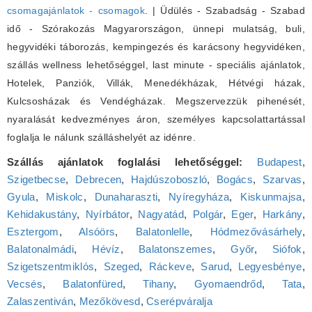
csomagajánlatok - csomagok
. | Üdülés - Szabadság - Szabad
idő - Szórakozás Magyarországon, ünnepi mulatság, buli,
hegyvidéki táborozás, kempingezés és karácsony hegyvidéken,
szállás wellness lehetőséggel, last minute - speciális ajánlatok,
Hotelek, Panziók, Villák, Menedékházak, Hétvégi házak,
Kulcsosházak és Vendégházak. Megszervezzük pihenését,
nyaralását kedvezményes áron, személyes kapcsolattartással
foglalja le nálunk szálláshelyét az idénre.
Szállás ajánlatok foglalási lehetőséggel:
Budapest
,
Szigetbecse
,
Debrecen
,
Hajdúszoboszló
,
Bogács
,
Szarvas
,
Gyula
,
Miskolc
,
Dunaharaszti
,
Nyíregyháza
,
Kiskunmajsa
,
Kehidakustány
,
Nyírbátor
,
Nagyatád
,
Polgár
,
Eger
,
Harkány
,
Esztergom
,
Alsóörs
,
Balatonlelle
,
Hódmezővásárhely
,
Balatonalmádi
,
Hévíz
,
Balatonszemes
,
Győr
,
Siófok
,
Szigetszentmiklós
,
Szeged
,
Ráckeve
,
Sarud
,
Legyesbénye
,
Vecsés
,
Balatonfüred
,
Tihany
,
Gyomaendrőd
,
Tata
,
Zalaszentiván
,
Mezőkövesd
,
Cserépváralja