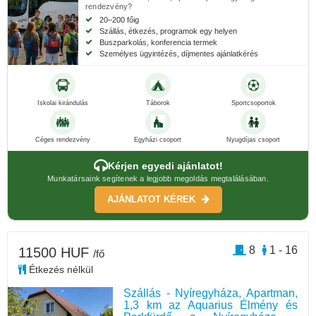
rendezvény?
20–200 főig
Szállás, étkezés, programok egy helyen
Buszparkolás, konferencia termek
Személyes ügyintézés, díjmentes ajánlatkérés
Iskolai kirándulás
Táborok
Sportcsoportok
Céges rendezvény
Egyházi csoport
Nyugdíjas csoport
Kérjen egyedi ajánlatot!
Munkatársaink segítenek a legjobb megoldás megtalálásában.
AJÁNLATOT KÉREK
8
1 - 16
11500 HUF
/fő
Étkezés nélkül
Szállás - Nyíregyháza, Apartman,
1,3 km az Aquarius Élmény és