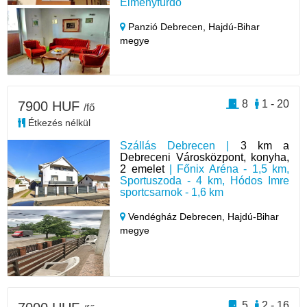
Élményfürdő
Panzió Debrecen,
Hajdú-Bihar
megye
8
1 - 20
7900 HUF
/fő
Étkezés nélkül
Szállás Debrecen |
3 km a
Debreceni Városközpont, konyha,
2 emelet
| Főnix Aréna - 1,5 km,
Sportuszoda - 4 km, Hódos Imre
sportcsarnok - 1,6 km
Vendégház Debrecen,
Hajdú-Bihar
megye
5
2 - 16