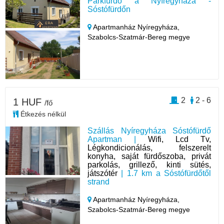
Parkfürdő a Nyíregyháza -
Sóstófürdőn
Apartmanház Nyíregyháza,
Szabolcs-Szatmár-Bereg megye
2
2 - 6
1 HUF
/fő
Étkezés nélkül
Szállás Nyíregyháza Sóstófürdő
Apartman |
Wifi, Lcd Tv,
Légkondicionálás, felszerelt
konyha, saját fürdőszoba, privát
parkolás, grillező, kinti sütés,
játszótér
| 1.7 km a Sóstófürdőtől
strand
Apartmanház Nyíregyháza,
Szabolcs-Szatmár-Bereg megye