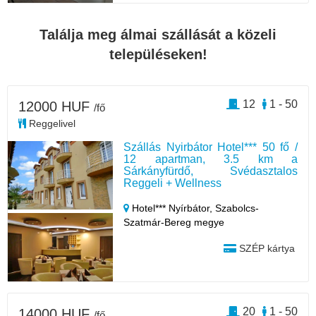
Találja meg álmai szállását a közeli
településeken!
12
1 - 50
12000 HUF
/fő
Reggelivel
Szállás Nyirbátor Hotel*** 50 fő /
12 apartman, 3.5 km a
Sárkányfürdő, Svédasztalos
Reggeli + Wellness
Hotel*** Nyírbátor,
Szabolcs-
Szatmár-Bereg megye
SZÉP kártya
20
1 - 50
14000 HUF
/fő