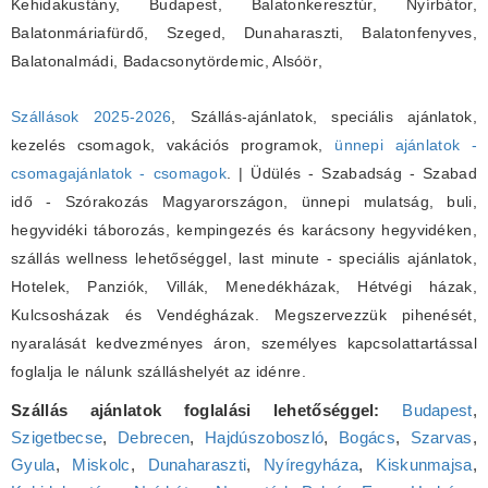
Kehidakustány, Budapest, Balatonkeresztúr, Nyírbátor,
Balatonmáriafürdő, Szeged, Dunaharaszti, Balatonfenyves,
Balatonalmádi, Badacsonytördemic, Alsóör
,
Szállások 2025-2026
, Szállás-ajánlatok, speciális ajánlatok,
kezelés csomagok, vakációs programok,
ünnepi ajánlatok -
csomagajánlatok - csomagok
. | Üdülés - Szabadság - Szabad
idő - Szórakozás Magyarországon, ünnepi mulatság, buli,
hegyvidéki táborozás, kempingezés és karácsony hegyvidéken,
szállás wellness lehetőséggel, last minute - speciális ajánlatok,
Hotelek, Panziók, Villák, Menedékházak, Hétvégi házak,
Kulcsosházak és Vendégházak. Megszervezzük pihenését,
nyaralását kedvezményes áron, személyes kapcsolattartással
foglalja le nálunk szálláshelyét az idénre.
Szállás ajánlatok foglalási lehetőséggel:
Budapest
,
Szigetbecse
,
Debrecen
,
Hajdúszoboszló
,
Bogács
,
Szarvas
,
Gyula
,
Miskolc
,
Dunaharaszti
,
Nyíregyháza
,
Kiskunmajsa
,