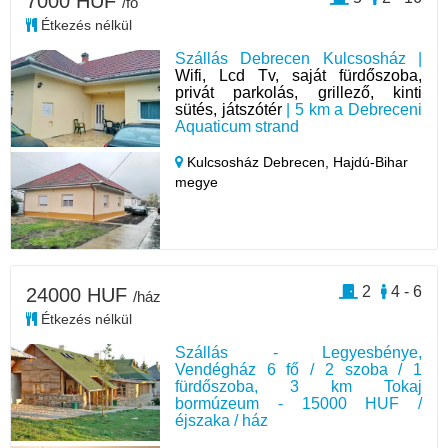
7000 HUF
/fő
Étkezés nélkül
Szállás Debrecen Kulcsosház |
Wifi, Lcd Tv, saját fürdőszoba,
privát parkolás, grillező, kinti
sütés, játszótér
| 5 km a Debreceni
Aquaticum strand
Kulcsosház Debrecen,
Hajdú-Bihar
megye
2
4 - 6
24000 HUF
/ház
Étkezés nélkül
Szállás - Legyesbénye,
Vendégház 6 fő / 2 szoba / 1
fürdőszoba, 3 km Tokaj
bormúzeum - 15000 HUF /
éjszaka / ház