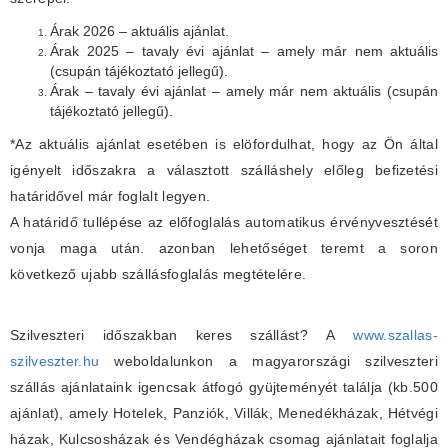
Árak 2026 – aktuális ajánlat.
Árak 2025 – tavaly évi ajánlat – amely már nem aktuális
(csupán tájékoztató jellegű).
Árak – tavaly évi ajánlat – amely már nem aktuális (csupán
tájékoztató jellegű).
*Az aktuális ajánlat esetében is elöfordulhat, hogy az Ön által
igényelt időszakra a választott szálláshely előleg befizetési
határidővel már foglalt legyen.
A határidő tullépése az előfoglalás automatikus érvényvesztését
vonja maga után. azonban lehetőséget teremt a soron
következő ujabb szállásfoglalás megtételére.
Szilveszteri időszakban keres szállást? A
www.szallas-
szilveszter.hu
weboldalunkon a magyarországi szilveszteri
szállás ajánlataink igencsak átfogó gyüjteményét találja (kb.500
ajánlat), amely Hotelek, Panziók, Villák, Menedékházak, Hétvégi
házak, Kulcsosházak és Vendégházak csomag ajánlatait foglalja