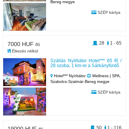
Bereg megye
SZÉP kártya
28
1 - 65
7000 HUF
/fő
Étkezés nélkül
Szállás Nyírbátor Hotel*** 65 fő /
28 szoba, 1 km-re a Sárkányfürdő
Hotel*** Nyírbátor
Wellness | SPA,
Szabolcs-Szatmár-Bereg megye
SZÉP kártya
50
1 - 116
19000 HUF