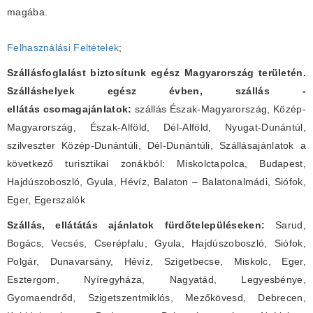
magába.
Felhasználási Feltételek
;
Szállásfoglalást biztosítunk egész Magyarország területén.
Szálláshelyek egész évben, szállás -
ellátás csomagajánlatok:
szállás Észak-Magyarország, Közép-
Magyarország, Észak-Alföld, Dél-Alföld, Nyugat-Dunántúl,
szilveszter Közép-Dunántúli, Dél-Dunántúli, Szállásajánlatok a
következő turisztikai zonákból: Miskolctapolca, Budapest,
Hajdúszoboszló, Gyula, Hévíz, Balaton – Balatonalmádi, Siófok,
Eger, Egerszalók
Szállás, ellátátás ajánlatok fürdőtelepüléseken:
Sarud,
Bogács, Vecsés, Cserépfalu, Gyula, Hajdúszoboszló, Siófok,
Polgár, Dunavarsány, Hévíz, Szigetbecse, Miskolc, Eger,
Esztergom, Nyíregyháza, Nagyatád, Legyesbénye,
Gyomaendrőd, Szigetszentmiklós, Mezőkövesd, Debrecen,