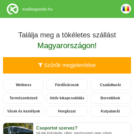
szallasgazda.hu
Találja meg a tökéletes szállást
Magyarországon!
Szűrők megjelenítése
Wellness
Fürdővárosok
Családbarát
Természetközeli
Aktív kikapcsolódás
Borvidékek
Várak és kastélyok
Horgászat
Kutyabarát
Csoportot szervez?
Iskolai kirándulás, tábor, sportcsoport vagy céges