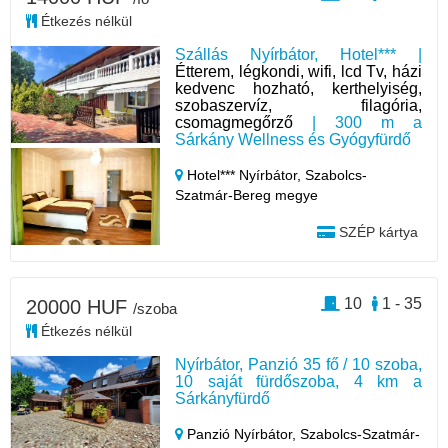
Étkezés nélkül
Szállás Nyírbátor, Hotel*** |
Étterem, légkondi, wifi, lcd Tv, házi
kedvenc hozható, kerthelyiség,
szobaszervíz, filagória,
csomagmegőrző
| 300 m a
Sárkány Wellness és Gyógyfürdő
Hotel*** Nyírbátor,
Szabolcs-
Szatmár-Bereg megye
SZÉP kártya
10
1 - 35
20000 HUF
/szoba
Étkezés nélkül
Nyírbátor, Panzió 35 fő / 10 szoba,
10 saját fürdőszoba, 4 km a
Sárkányfürdő
Panzió Nyírbátor,
Szabolcs-Szatmár-