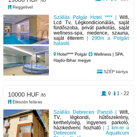
/fő
Reggelivel
Szállás Polgár Hotel **** |
Wifi,
Lcd Tv, Légkondicionálás, saját
fürdőszoba, privát parkolás, saját
wellness-spa, medence, szauna,
saját étterem
| 290m a Polgári
halastó
Hotel**** Polgár
Wellness | SPA,
Hajdú-Bihar megye
SZÉP kártya
9
1 - 22
10000 HUF
/fő
Étkezés feláras
Szállás Debrecen Panzió |
Wifi,
TV, légkondi, hűtőszekrény,
kerthelyiség, ingyenes parkoló,
házikedvenc hozható
| 1 km-re a
Debreceni Aquaticum