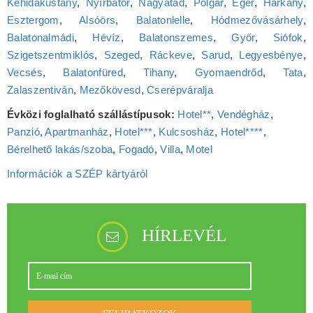
Kehidakustány
,
Nyírbátor
,
Nagyatád
,
Polgár
,
Eger
,
Harkány
,
Esztergom
,
Alsóörs
,
Balatonlelle
,
Hódmezővásárhely
,
Balatonalmádi
,
Hévíz
,
Balatonszemes
,
Győr
,
Siófok
,
Szigetszentmiklós
,
Szeged
,
Ráckeve
,
Sarud
,
Legyesbénye
,
Vecsés
,
Balatonfüred
,
Tihany
,
Gyomaendrőd
,
Tata
,
Zalaszentiván
,
Mezőkövesd
,
Cserépváralja
Évközi foglalható szállástípusok:
Hotel**
,
Vendégház
,
Panzió
,
Apartmanház
,
Hotel***
,
Kulcsosház
,
Hotel****
,
Bérelhető lakás/szoba
,
Fogadó
,
Villa
,
Motel
Információk a SZÉP kártyáról
HÍRLEVÉL