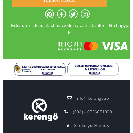
FELIRATKOZOK
Értesüljön akcióinkról és exkluzív ajánlatainkról! Ne hagyja
ki!
info@kerengo.ro
(004) - 0736651069
Székelyudvarhely