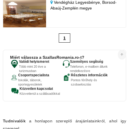
Vendégház Legyesbénye,
Borsod-
Abaúj-Zemplén megye
1
Miért válassza a SzallasRomania.ro-t?
Valódi helyismeret
Személyes segítség
Több mint 20 éve a
Telefonon, e-mailben állunk
turizmusban
rendelkezésre
Csoportspecialista
Részletes információk
Iskolák, táborok,
Pontos férőhely és
sportegyesületek
szobaelosztás
Közvetlen kapcsolat
Közvetlenül a szállásadókkal
Tudnivalók
a honlapon szereplő árajánlatainkról, ahol igy
szerepel: